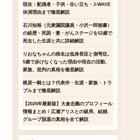
現在：配偶者・子供・生い立ち・J-WAVE
休演理由まで徹底解説
石川知裕（元衆議院議員・小沢一郎秘書）
の経歴・死因・妻・がんステージを52歳で
死去した生涯と共に詳細解説
りおなちゃんの病名は低身長症と側弯症。
5歳で歩けなくなった理由や現在の活動、
家族、批判の真相を徹底解説
梶原一騎とは？代表作・生涯・家族・トラ
ブルまで徹底解説
【2025年最新版】大倉忠義のプロフィール
情報まとめ！広瀬アリスとの破局、結婚、
グループ脱退の真相を全て解説