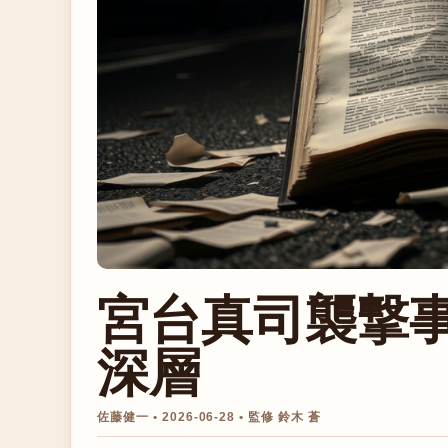
宮台真司襲撃
深層
佐藤健一 • 2026-06-28 • 監修 鈴木 蒼