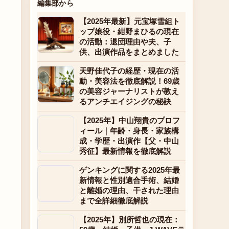
編集部から
【2025年最新】元宝塚雪組ト
ップ娘役・紺野まひるの現在
の活動：退団理由や夫、子
供、出演作品をまとめました
天野佳代子の経歴・現在の活
動・美容法を徹底解説！69歳
の美容ジャーナリストが教え
るアンチエイジングの秘訣
【2025年】中山翔貴のプロフ
ィール｜年齢・身長・家族構
成・学歴・出演作【父・中山
秀征】最新情報を徹底解説
ゲンキングに関する2025年最
新情報と性別適合手術、結婚
と離婚の理由、干された理由
まで全詳細徹底解説
【2025年】別所哲也の現在：