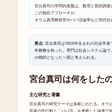
宮台真司の学問的基盤は、数理と質的調査
この独自アプローチが、
オウム真理教研究やパパ活論争など現代社
要点:
宮台真司は1959年生まれの社会学
年教鞭を執った。専門は社会システム論で
の標的となった一因と考えられる。
宮台真司は何をした
主な研究と著書
宮台真司の研究テーマは多岐にわたる。オウ
若者の性行動と「パパ活」を考察した論考で