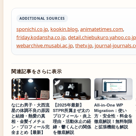
ADDITIONAL SOURCES
sponichi.co.jp
,
kookin.blog
,
animatetimes.com
,
friday.kodansha.co.jp
,
detail.chiebukuro.yahoo.co.jp
webarchive.musabi.ac.jp
,
thetv.jp
,
journal-journals.
関連記事をさらに表示
なにわ男子・大西流
【2025年最新】
All-in-One WP
星の体調不良の原因
STPR所属まぜ太の
Migration：使い
と結婚・熱愛の真
プロフィール・炎上
方・安全性・料金を
相・金髪イメチェ
理由・活動休止の経
徹底解説！無料制限
ン・プロフィール完
緯・鬱くんとの関係
と拡張機能も解説
全まとめ【最新】
を徹底解説