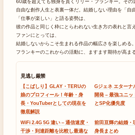
60歳を超えても独身を貫くリリー・フランキー。その
自由な創作人生と表裏一体だ。結婚しない理由を「自
「仕事が楽しい」と語る姿勢は、
彼の作品と同じく枠にとらわれない生き方の表れと言
ファンにとっては、
結婚しないからこそ生まれる作品の幅広さを楽しめる
フランキーのこれからの活動に、ますます期待が高ま
見逃し厳禁
【こばしり】GLAY・TERUの
Gジェネ エターナ
娘のプロフィール！年齢・身
開発 – 最強ユニ
長・YouTuberとしての現在を
とSP化優先度
徹底解説
WiFi 2.4G 5G 違い – 通信速度・
前田亘輝の結婚・
干渉・到達距離を比較し最適な
身長まとめ