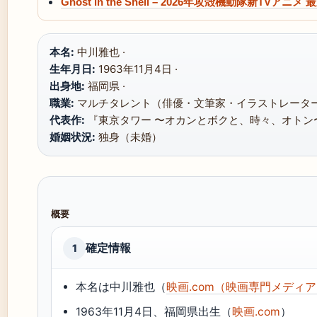
Ghost in the Shell – 2026年攻殻機動隊新TVアニ
本名:
中川雅也 ·
生年月日:
1963年11月4日 ·
出身地:
福岡県 ·
職業:
マルチタレント（俳優・文筆家・イラストレーター
代表作:
『東京タワー 〜オカンとボクと、時々、オトン〜
婚姻状況:
独身（未婚）
概要
確定情報
1
本名は中川雅也（
映画.com（映画専門メディ
1963年11月4日、福岡県出生（
映画.com
）