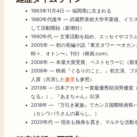
1963年11月4日
— 福岡県に生まれる
1980年代後半
— 武蔵野美術大学卒業後、イラ
して活動開始（新潮社）
1990年代
— 文筆活動を始め、エッセイやコラ
2005年
— 初の長編小説『東京タワー 〜オカン
時々、オトン〜』刊行（映画.com）
2006年
— 本屋大賞受賞、ベストセラーに（新
2008年
— 映画『ぐるりのこと。』初主演、ブ
人賞（共演した
趣里
も参照）
2013年
— 日本アカデミー賞最優秀助演男優賞
なる』）。『あまちゃん』出演
2018年
— 『万引き家族』でカンヌ国際映画祭
（カシワバラさんの暮らし。）
2020年代
— 現在も独身を貫き、マルチな活動