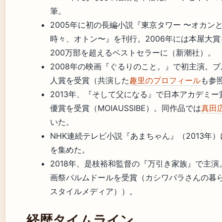
筆。
2005年に初の長編小説『東京タワー 〜オカン
時々、オトン〜』を刊行。2006年には本屋大
200万部を超えるベストセラーに（新潮社）。
2008年の映画『ぐるりのこと。』で初主演。
人賞を受賞（共演した
趣里のプロフィール
も参
2013年、『そして父になる』で日本アカデミ
優賞を受賞（MOIAUSSIBE）。同作品では
真田
いた。
NHK連続テレビ小説『あまちゃん』（2013年
を集めた。
2018年、是枝裕和監督の『万引き家族』で主
画祭パルムドールを受賞（カシワバラさんの暮
スタイルメディア））。
経歴タイムライン