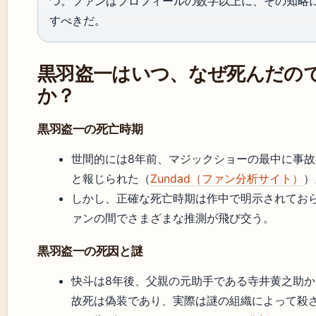
つ。ファンはプロフィールの数字以上に、その知略
すべきだ。
黒羽盗一はいつ、なぜ死んだの
か？
黒羽盗一の死亡時期
世間的には8年前、マジックショーの最中に事故
と報じられた（
Zundad（ファン分析サイト）
）
しかし、正確な死亡時期は作中で明示されてお
ァンの間でさまざまな推測が飛び交う。
黒羽盗一の死因と謎
快斗は8年後、父親の元助手である寺井黄之助か
故死は偽装であり、実際は謎の組織によって殺