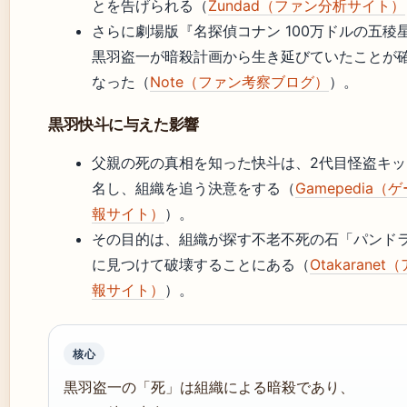
とを告げられる（
Zundad（ファン分析サイト）
さらに劇場版『名探偵コナン 100万ドルの五稜
黒羽盗一が暗殺計画から生き延びていたことが
なった（
Note（ファン考察ブログ）
）。
黒羽快斗に与えた影響
父親の死の真相を知った快斗は、2代目怪盗キッ
名し、組織を追う決意をする（
Gamepedia（
報サイト）
）。
その目的は、組織が探す不老不死の石「パンド
に見つけて破壊することにある（
Otakarane
報サイト）
）。
核心
黒羽盗一の「死」は組織による暗殺であり、