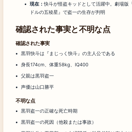
現在：
快斗が怪盗キッドとして活躍中。劇場版『
ドルの五稜星』で盗一の生存が判明
確認された事実と不明な点
確認された事実
黒羽快斗は『まじっく快斗』の主人公である
身長174cm、体重58kg、IQ400
父親は黒羽盗一
声優は山口勝平
不明な点
黒羽盗一の正確な死亡時期
黒羽盗一の死因（他殺または事故）