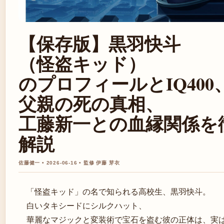
【保存版】黒羽快斗
（怪盗キッド）
のプロフィールとIQ400
父親の死の真相、
工藤新一との血縁関係を
解説
佐藤健一 • 2026-06-16 • 監修 伊藤 芽衣
「怪盗キッド」の名で知られる高校生、黒羽快斗。
白いタキシードにシルクハット、
華麗なマジックと変装術で宝石を盗む彼の正体は、実