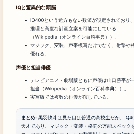
IQと驚異的な頭脳
IQ400という途方もない数値が設定されており
推理と高度な計画立案を可能にしている
（Wikipedia（オンライン百科事典））。
マジック、変装、声帯模写だけでなく、射撃や
優れる。
声優と担当俳優
テレビアニメ・劇場版ともに声優は山口勝平が
担当（Wikipedia（オンライン百科事典））。
実写版では複数の俳優が演じている。
まとめ:
黒羽快斗は見た目は普通の高校生だが、IQ4
天才であり、マジック・変装・格闘の万能スペック