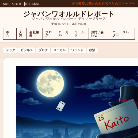
会社概要
お問い合わせ
私たちのストーリー
SUN, AUG 9
朝刊
日本語
ジャパンワオルルドレポート
ジャパンワオルルドレポート デイリーブリーフ
更新 07:21
16 本日の記事
ホー
天
会社概
ブロ
ローカ
ワール
お問い合
ニュースレ
ム
気
要
グ
ル
ド
わせ
ター
テック
ビジネス
ブログ
ローカル
ワールド
政治