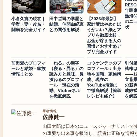
RESO
年民
熱海6
小倉久寛の現在｜
田中哲司の学歴と
【2026年最新】
のニ
学歴・妻・改名・
結婚、仲間由紀恵
家計簿はやめたほ
状
闘病を完全ガイド
との関係を解説
うがいい？紙とア
プリを徹底比較！
お金が貯まる人の
習慣とおすすめア
プリ完全ガイド
前田愛のプロフィ
「ねる」の漢字
コウケンテツのプ
引付
ールと結婚・家族
（寝る・弄る）の
ロフィール：出身
執権
情報まとめ
読み方と意味、長
地や国籍、家族構
——1
濱ねるのプロフィ
成、現在の
立背
ール・現在の活
YouTube活動ま
の裁
動、Vtuberネル
で徹底解説【簡単
成敗
を徹底解説
レシピも紹介】
を解
筆者情報
佐藤健一
山田太郎は日本のニュースジャーナリストで
の重要な出来事を報道し、読者に正確な情報