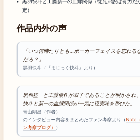
黒羽快斗と工藤新一の血縁関係（従兄弟説は有力だ
定）
作品内外の声
「いつ何時たりとも…ポーカーフェイスを忘れる
だろ？」
黒羽快斗（『まじっく快斗』より）
黒羽盗一と工藤優作が双子であることが明かされ
快斗と新一の血縁関係が一気に現実味を帯びた。
青山剛昌（作者）
のインタビュー内容をまとめたファン考察より（
Not
ン考察ブログ）
）