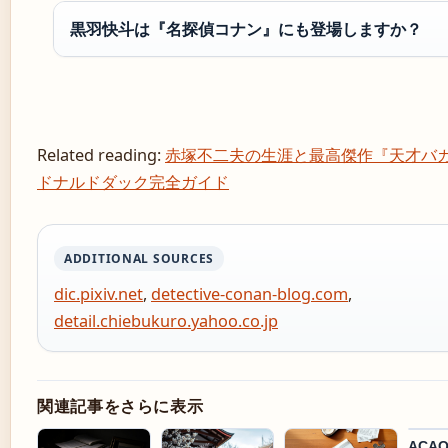
黒羽快斗は『名探偵コナン』にも登場しますか？
Related reading:
赤塚不二夫の生涯と最高傑作『天才バ
ドナルドダック完全ガイド
ADDITIONAL SOURCES
dic.pixiv.net
,
detective-conan-blog.com
,
detail.chiebukuro.yahoo.co.jp
関連記事をさらに表示
ACAO