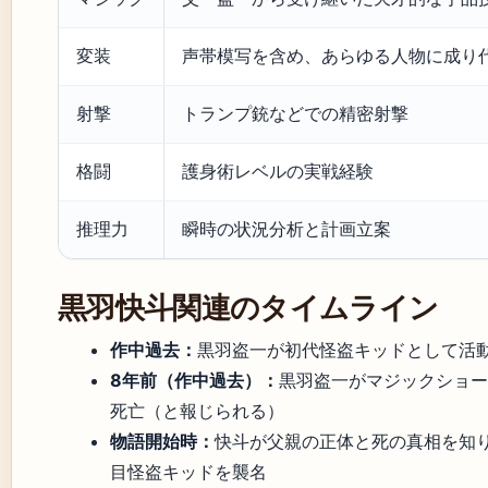
変装
声帯模写を含め、あらゆる人物に成り
射撃
トランプ銃などでの精密射撃
格闘
護身術レベルの実戦経験
推理力
瞬時の状況分析と計画立案
黒羽快斗関連のタイムライン
作中過去：
黒羽盗一が初代怪盗キッドとして活
8年前（作中過去）：
黒羽盗一がマジックショー
死亡（と報じられる）
物語開始時：
快斗が父親の正体と死の真相を知り
目怪盗キッドを襲名