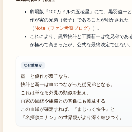
劇場版『100万ドルの五稜星』にて、黒羽盗一
作が実の兄弟（双子）であることが明かされた
（
Note（ファン考察ブログ）
）。
これにより、黒羽快斗と工藤新一は従兄弟であ
が極めて高まったが、公式な最終決定ではない
なぜ重要か
盗一と優作が双子なら、
快斗と新一は血のつながった従兄弟となる。
これは単なる外見の類似を超え、
両家の因縁や組織との関係にも波及する。
この血縁が確定すれば、『まじっく快斗』と
『名探偵コナン』の世界観がより深く結びつく。