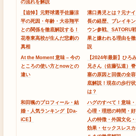
の流れを解説
【追悼】元野球選手佐藤涼
溝口勇児とは？元ナイ
平の死因・年齢・大谷翔平
長の経歴、ブレイキン
との関係を徹底解説する！
ウン参戦、SATORU
花巻東高校が生んだ悲劇の
果と嫌われる理由を徹
真相
説
At the Moment 意味 – 今の
【2024年最新】ひろ
ところの使い方とnowとの
兄さん（佐藤弘道）脊
違い
塞の原因と回復の全容
底解説！現在の歩行状
は？
和田颯のプロフィール・結
ハグのすべて！意味・
婚・人気ランキング【Da-
心理・理想の時間・好
iCE】
人の特徴・外国文化・
効果・セックスレスカ