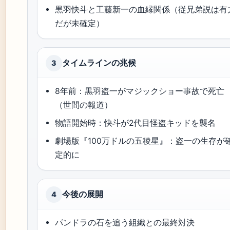
黒羽快斗と工藤新一の血縁関係（従兄弟説は有
だが未確定）
タイムラインの兆候
3
8年前：黒羽盗一がマジックショー事故で死亡
（世間の報道）
物語開始時：快斗が2代目怪盗キッドを襲名
劇場版『100万ドルの五稜星』：盗一の生存が
定的に
今後の展開
4
パンドラの石を追う組織との最終対決