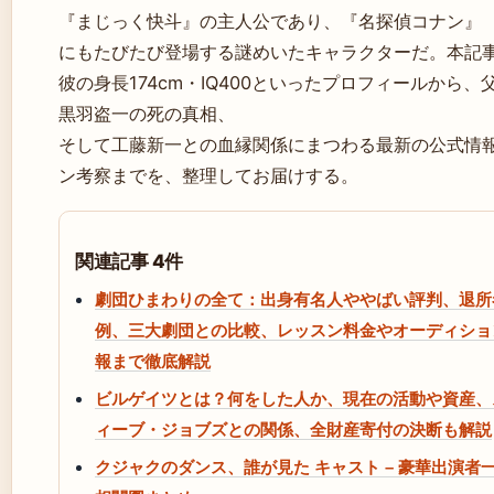
『まじっく快斗』の主人公であり、『名探偵コナン』
にもたびたび登場する謎めいたキャラクターだ。本記
彼の身長174cm・IQ400といったプロフィールから、
黒羽盗一の死の真相、
そして工藤新一との血縁関係にまつわる最新の公式情
ン考察までを、整理してお届けする。
関連記事 4件
劇団ひまわりの全て：出身有名人ややばい評判、退所
例、三大劇団との比較、レッスン料金やオーディショ
報まで徹底解説
ビルゲイツとは？何をした人か、現在の活動や資産、
ィーブ・ジョブズとの関係、全財産寄付の決断も解説
クジャクのダンス、誰が見た キャスト – 豪華出演者