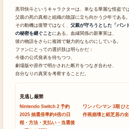
黒羽快斗というキャラクターは、単なる華麗な怪盗で
父親の死の真相と組織の陰謀に立ち向かう少年である
その動機は復讐ではなく、
父親が守ろうとした「パン
の秘密を継ぐこと
にある。血縁関係の新事実は、
彼の物語をさらに複雑で魅力的なものにしている。
ファンにとっての選択肢は明らかだ：
今後の公式発表を待ちつつ、
劇場版や原作で明かされた断片をつなぎ合わせ、
自分なりの真実を考察することだ。
見逃し厳禁
Nintendo Switch 2 予約
ワン パンマン 3期 ひど
2025 抽選倍率約4倍の日
作画崩壊と紙芝居の全
程・方法・支払い・当選後