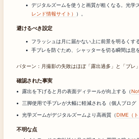
デジタルズームを使うと画質が粗くなる。光学
レンド情報サイト）
）。
避けるべき設定
フラッシュは月に届かない上に前景を明るくす
手ブレを防ぐため、シャッターを切る瞬間は息を止
パターン：月撮影の失敗はほぼ「露出過多」と「ブレ
確認された事実
露出を下げると月の表面ディテールが向上する（
N
三脚使用で手ブレが大幅に軽減される（個人ブログ
光学ズームがデジタルズームより高画質（
DIME（
不明な点