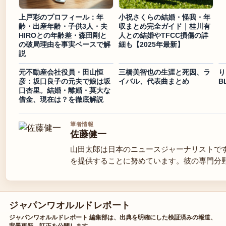
上戸彩のプロフィール：年
小祝さくらの結婚・怪我・年
齢・出産年齢・子供3人・夫
収まとめ完全ガイド｜桂川有
HIROとの年齢差・森田剛と
人との結婚やTFCC損傷の詳
の破局理由を事実ベースで解
細も【2025年最新】
説
元不動産会社役員・田山恒
三橋美智也の生涯と死因、ラ
り
彦：坂口良子の元夫で娘は坂
イバル、代表曲まとめ
B
口杏里。結婚・離婚・莫大な
借金、現在は？を徹底解説
筆者情報
佐藤健一
山田太郎は日本のニュースジャーナリストで
を提供することに努めています。彼の専門分
ジャパンワオルルドレポート
ジャパンワオルルドレポート 編集部は、出典を明確にした検証済みの報道、
背景更新、訂正を公開します。