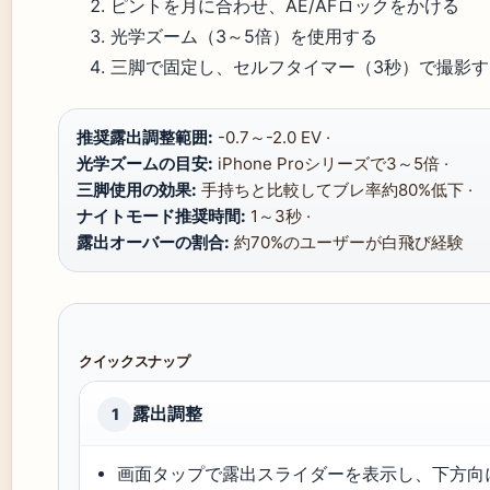
ピントを月に合わせ、AE/AFロックをかける
光学ズーム（3～5倍）を使用する
三脚で固定し、セルフタイマー（3秒）で撮影す
推奨露出調整範囲:
-0.7～-2.0 EV ·
光学ズームの目安:
iPhone Proシリーズで3～5倍 ·
三脚使用の効果:
手持ちと比較してブレ率約80%低下 ·
ナイトモード推奨時間:
1～3秒 ·
露出オーバーの割合:
約70%のユーザーが白飛び経験
クイックスナップ
露出調整
1
画面タップで露出スライダーを表示し、下方向にス