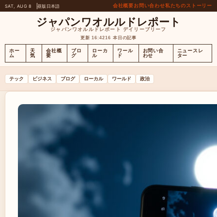
会社概要
お問い合わせ
私たちのストーリー
SAT, AUG 8
昼版
日本語
ジャパンワオルルドレポート
ジャパンワオルルドレポート デイリーブリーフ
更新 16:42
16 本日の記事
ホー
天
会社概
ブロ
ローカ
ワール
お問い合
ニュースレ
ム
気
要
グ
ル
ド
わせ
ター
テック
ビジネス
ブログ
ローカル
ワールド
政治