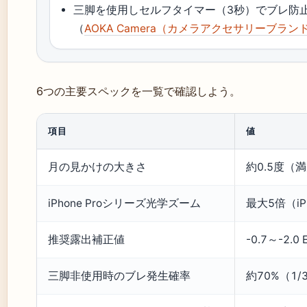
三脚を使用しセルフタイマー（3秒）でブレ防
（
AOKA Camera（カメラアクセサリーブラン
6つの主要スペックを一覧で確認しよう。
項目
値
月の見かけの大きさ
約0.5度（
iPhone Proシリーズ光学ズーム
最大5倍（iPh
推奨露出補正値
-0.7～-2.0
三脚非使用時のブレ発生確率
約70%（1