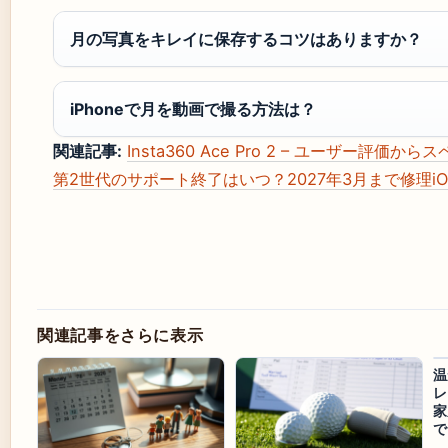
月の写真をキレイに保存するコツはありますか？
iPhoneで月を動画で撮る方法は？
関連記事:
Insta360 Ace Pro 2 – ユーザー評
第2世代のサポート終了はいつ？2027年3月まで修理iOS
関連記事をさらに表示
温
レ
家
で