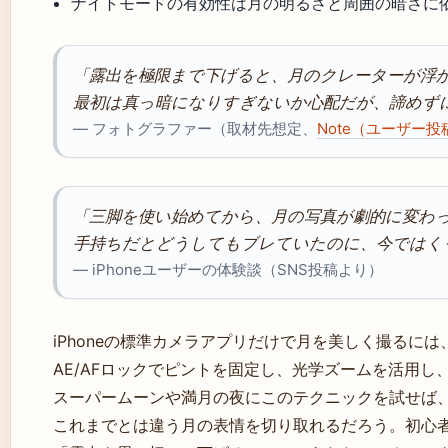
ナイトモードの有効性は月の明るさと周囲の暗さに
「露出を極限まで下げると、月のクレーターが浮
最初は真っ暗になりすぎないか心配だが、諦めず
— フォトグラファー（取材先想定、
Note（ユーザー
「三脚を使い始めてから、月の写真が劇的に変わ
手持ちだとどうしてもブレていたのに、今ではく
— iPhoneユーザーの体験談（SNS投稿より）
iPhoneの標準カメラアプリだけで月を美しく撮るに
AE/AFロックでピントを固定し、光学ズームを活用
スーパームーンや満月の夜にこのテクニックを試せば
これまでとは違う月の表情を切り取れるだろう。初心