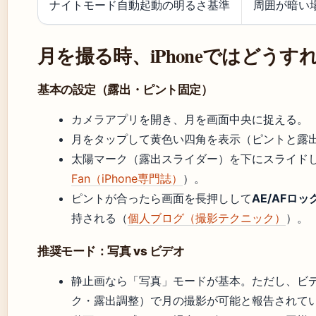
ナイトモード自動起動の明るさ基準
周囲が暗い
月を撮る時、iPhoneではどう
基本の設定（露出・ピント固定）
カメラアプリを開き、月を画面中央に捉える。
月をタップして黄色い四角を表示（ピントと露
太陽マーク（露出スライダー）を下にスライドし、明
Fan（iPhone専門誌）
）。
ピントが合ったら画面を長押しして
AE/AFロッ
持される（
個人ブログ（撮影テクニック）
）。
推奨モード：写真 vs ビデオ
静止画なら「写真」モードが基本。ただし、ビデ
ク・露出調整）で月の撮影が可能と報告されて