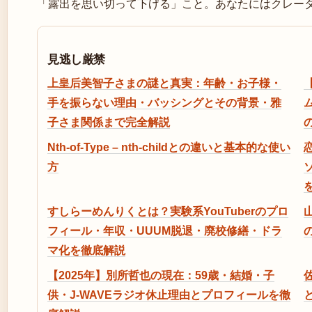
「露出を思い切って下げる」こと。あなたにはクレー
見逃し厳禁
上皇后美智子さまの謎と真実：年齢・お子様・
手を振らない理由・バッシングとその背景・雅
子さま関係まで完全解説
Nth-of-Type – nth-childとの違いと基本的な使い
恋
方
すしらーめんりくとは？実験系YouTuberのプロ
フィール・年収・UUUM脱退・廃校修繕・ドラ
マ化を徹底解説
【2025年】別所哲也の現在：59歳・結婚・子
供・J-WAVEラジオ休止理由とプロフィールを徹