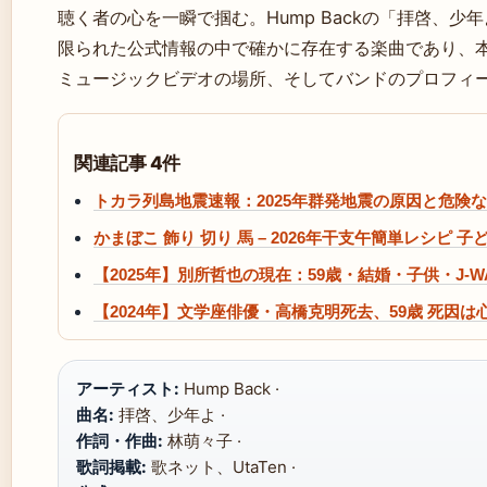
聴く者の心を一瞬で掴む。Hump Backの「拝啓、少
限られた公式情報の中で確かに存在する楽曲であり、
ミュージックビデオの場所、そしてバンドのプロフィ
関連記事 4件
トカラ列島地震速報：2025年群発地震の原因と危険
かまぼこ 飾り 切り 馬 – 2026年干支午簡単レシピ 
【2025年】別所哲也の現在：59歳・結婚・子供・J
【2024年】文学座俳優・高橋克明死去、59歳 死因
アーティスト:
Hump Back ·
曲名:
拝啓、少年よ ·
作詞・作曲:
林萌々子 ·
歌詞掲載:
歌ネット、UtaTen ·