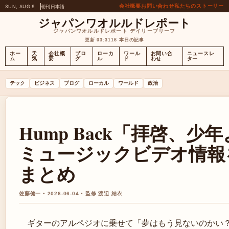
会社概要
お問い合わせ
私たちのストーリー
SUN, AUG 9
朝刊
日本語
ジャパンワオルルドレポート
ジャパンワオルルドレポート デイリーブリーフ
更新 03:31
16 本日の記事
ホー
天
会社概
ブロ
ローカ
ワール
お問い合
ニュースレ
ム
気
要
グ
ル
ド
わせ
ター
テック
ビジネス
ブログ
ローカル
ワールド
政治
Hump Back「拝啓、
ミュージックビデオ情報
まとめ
佐藤健一 • 2026-06-04 • 監修 渡辺 結衣
ギターのアルペジオに乗せて「夢はもう見ないのかい