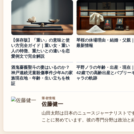
【保存版】「重い」の意味と使
琴桜の休場理由・結婚・父親
い方完全ガイド｜重い女・重い
最新情報
人の特徴、重たいとの違いを恋
愛例文で完全解説
酒鬼薔薇聖斗の妻はいるのか？
平野ノラの年齢・出産・現在
神戸連続児童殺傷事件少年Aの家
42歳での高齢出産とバブリー
族現在地・年齢・生い立ちを検
ャラの軌跡
証
筆者情報
佐藤健一
山田太郎は日本のニュースジャーナリストで
ことに努めています。彼の専門分野は政治と