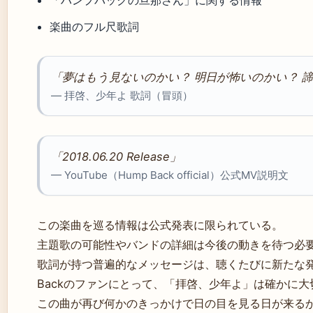
「ハンプバックの旦那さん」に関する情報
楽曲のフル尺歌詞
「夢はもう見ないのかい？ 明日が怖いのかい？ 
— 拝啓、少年よ 歌詞（冒頭）
「2018.06.20 Release」
— YouTube（Hump Back official）公式MV説明文
この楽曲を巡る情報は公式発表に限られている。
主題歌の可能性やバンドの詳細は今後の動きを待つ必
歌詞が持つ普遍的なメッセージは、聴くたびに新たな発
Backのファンにとって、「拝啓、少年よ」は確かに
この曲が再び何かのきっかけで日の目を見る日が来る