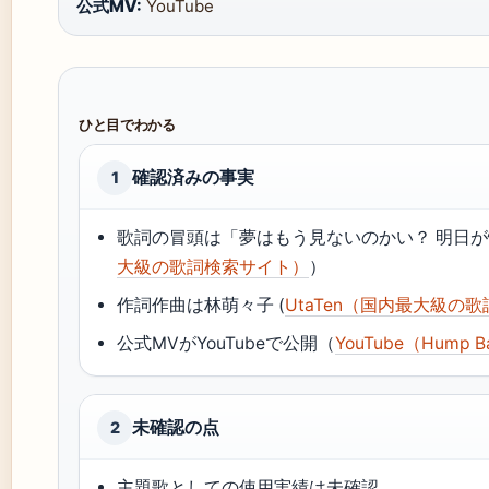
公式MV:
YouTube
ひと目でわかる
確認済みの事実
1
歌詞の冒頭は「夢はもう見ないのかい？ 明日が
大級の歌詞検索サイト）
）
作詞作曲は林萌々子 (
UtaTen（国内最大級の
公式MVがYouTubeで公開（
YouTube（Hump Bac
未確認の点
2
主題歌としての使用実績は未確認