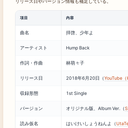
リリース日やバージョン情報も補足している。
項目
内容
曲名
拝啓、少年よ
アーティスト
Hump Back
作詞・作曲
林萌々子
リリース日
2018年6月20日（
YouTube（H
収録形態
1st Single
バージョン
オリジナル版、Album Ver.（
読み仮名
はいけいしょうねんよ（
Ut