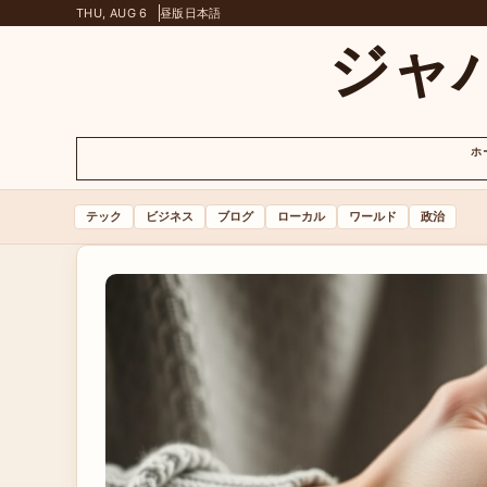
THU, AUG 6
昼版
日本語
ジャ
ホ
テック
ビジネス
ブログ
ローカル
ワールド
政治