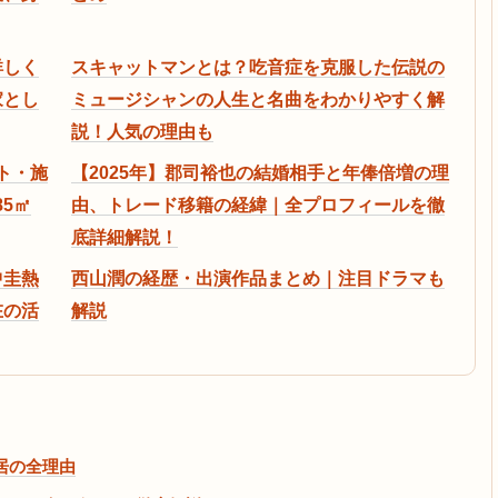
詳しく
スキャットマンとは？吃音症を克服した伝説の
家とし
ミュージシャンの人生と名曲をわかりやすく解
説！人気の理由も
ント・施
【2025年】郡司裕也の結婚相手と年俸倍増の理
85㎡
由、トレード移籍の経緯｜全プロフィールを徹
底詳細解説！
中圭熱
西山潤の経歴・出演作品まとめ｜注目ドラマも
在の活
解説
芝居の全理由