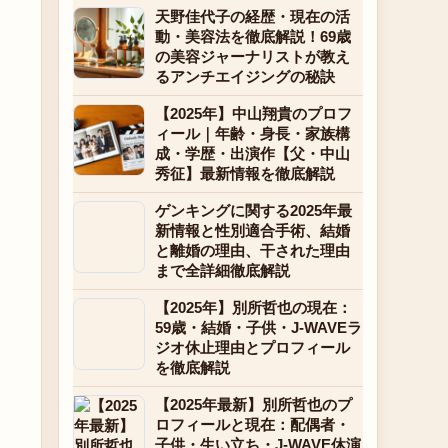
天野佳代子の経歴・現在の活
動・美容法を徹底解説！69歳
の美容ジャーナリストが教え
るアンチエイジングの秘訣
【2025年】中山翔貴のプロフ
ィール｜年齢・身長・家族構
成・学歴・出演作【父・中山
秀征】最新情報を徹底解説
ゲンキングに関する2025年最
新情報と性別適合手術、結婚
と離婚の理由、干された理由
まで全詳細徹底解説
【2025年】別所哲也の現在：
59歳・結婚・子供・J-WAVEラ
ジオ休止理由とプロフィール
を徹底解説
【2025年最新】別所哲也のプ
ロフィールと現在：配偶者・
子供・生い立ち・J-WAVE休演