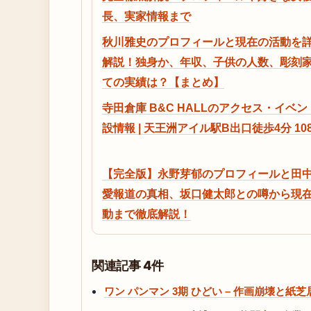
長、実家情報まで
秋川雅史のプロフィールと現在の活動を
解説！独身か、年収、子供の人数、彫刻
ての実績は？【まとめ】
寺田倉庫 B&C HALLのアクセス・イベ
設情報 | 天王洲アイル駅B出口徒歩4分 10
【完全版】永野芽郁のプロフィールと田
愛報道の真相、坂口健太郎との噂から現
動まで徹底解説！
関連記事 4件
ワン パンマン 3期 ひどい – 作画崩壊と紙