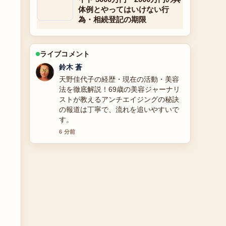
体例とやってはいけない行
為・相続登記の期限
ライブコメント
渡辺 結衣
【2025年】中山翔貴のプロフィール｜
年齢・身長・家族構成・学歴・出演作
【父・中山秀征】最新情報を徹底解説
周辺の検証がしっかりしていて安心感
があります。
8 分前