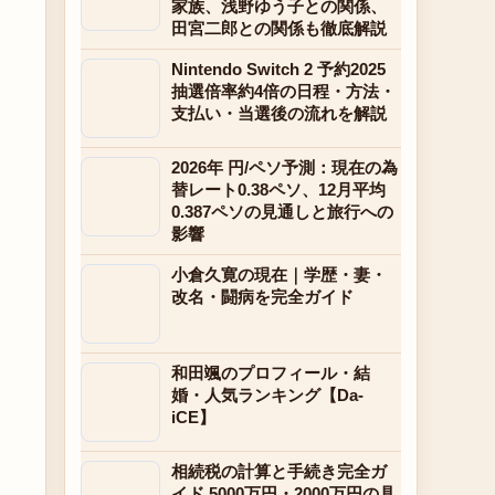
家族、浅野ゆう子との関係、
田宮二郎との関係も徹底解説
Nintendo Switch 2 予約2025
抽選倍率約4倍の日程・方法・
支払い・当選後の流れを解説
2026年 円/ペソ予測：現在の為
替レート0.38ペソ、12月平均
0.387ペソの見通しと旅行への
影響
小倉久寛の現在｜学歴・妻・
改名・闘病を完全ガイド
和田颯のプロフィール・結
婚・人気ランキング【Da-
iCE】
相続税の計算と手続き完全ガ
イド 5000万円・2000万円の具