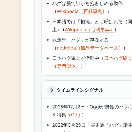
ハグは腕で誰かを抱きしめる動作
（
Wikipedia（百科事典）
）
日本語では「抱擁」とも呼ばれる（
上） (
Wikipedia（百科事典）
)
競走馬「ハグ」が存在する
（
netkeiba（競馬データベース）
）
日本ハグ協会が活動中（
日本ハグ協
（専門団体）
）
タイムラインシグナル
3
2025年12月2日：Oggiが男性のハグ
を特集（
Oggi
）
2022年3月25日：競走馬「ハグ」誕