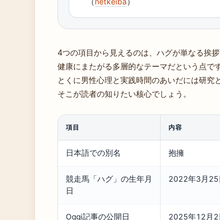
（
netkeiba
）
4つの項目から見えるのは、ハグが単なる挨
健康にまたがる多層的なテーマだという点で
とくに男性心理と実践時間のあいだには研究
そこが読者の知りたい核心でしょう。
項目
内容
日本語での別名
抱擁
競走馬「ハグ」の生年月
2022年3月2
日
Oggi記事の公開日
2025年12月