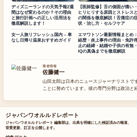
ディズニーランドの天気予報2週
【医師監修】舌の側面が痛い
間はなぜ変わるのか？その理由
ヒリヒリする原因とストレス
と旅行計画への正しい活用法を
の関係を徹底解説！舌痛症の
徹底解説します！
状・治し方・セルフケア
女一人旅リフレッシュ国内 – 車
エマワトソン最新情報まとめ
なし日帰り温泉おすすめガイド
経歴・炎上事件の理由・免許
止の経緯・結婚や子供の有無
IQの真偽までを徹底解説
筆者情報
佐藤健一
山田太郎は日本のニュースジャーナリストで
ことに努めています。彼の専門分野は政治と
ジャパンワオルルドレポート
ジャパンワオルルドレポート 編集部は、出典を明確にした検証済みの報道、
背景更新、訂正を公開します。