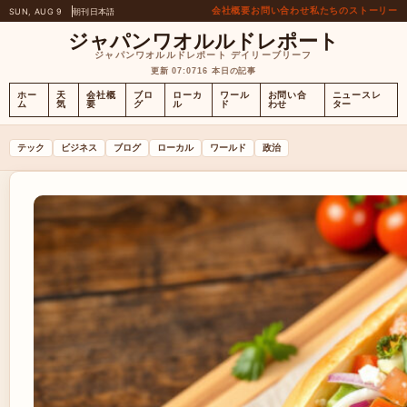
会社概要
お問い合わせ
私たちのストーリー
SUN, AUG 9
朝刊
日本語
ジャパンワオルルドレポート
ジャパンワオルルドレポート デイリーブリーフ
更新 07:07
16 本日の記事
ホー
天
会社概
ブロ
ローカ
ワール
お問い合
ニュースレ
ム
気
要
グ
ル
ド
わせ
ター
テック
ビジネス
ブログ
ローカル
ワールド
政治