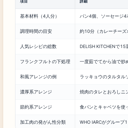
項目
詳細
基本材料（4人分）
パン4個、ソーセージ4
調理時間の目安
約10分（カレーチー
人気レシピの総数
DELISH KITCHENで
フランクフルトの下処理
一度茹でてから油で炒
和風アレンジの例
ラッキョウのタルタル
濃厚系アレンジ
焼肉のタレとおろしニ
節約系アレンジ
食パンとキャベツを使
加工肉の発がん性分類
WHO IARCがグル