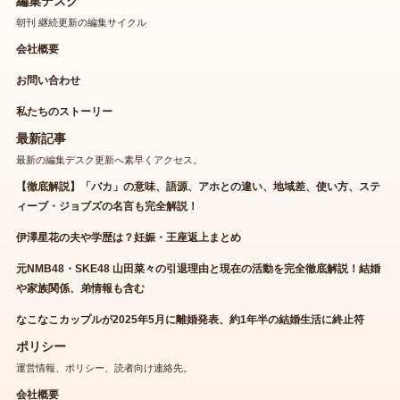
編集デスク
朝刊 継続更新の編集サイクル
会社概要
お問い合わせ
私たちのストーリー
最新記事
最新の編集デスク更新へ素早くアクセス。
【徹底解説】「バカ」の意味、語源、アホとの違い、地域差、使い方、ステ
ィーブ・ジョブズの名言も完全解説！
伊澤星花の夫や学歴は？妊娠・王座返上まとめ
元NMB48・SKE48 山田菜々の引退理由と現在の活動を完全徹底解説！結婚
や家族関係、弟情報も含む
なこなこカップルが2025年5月に離婚発表、約1年半の結婚生活に終止符
ポリシー
運営情報、ポリシー、読者向け連絡先。
会社概要