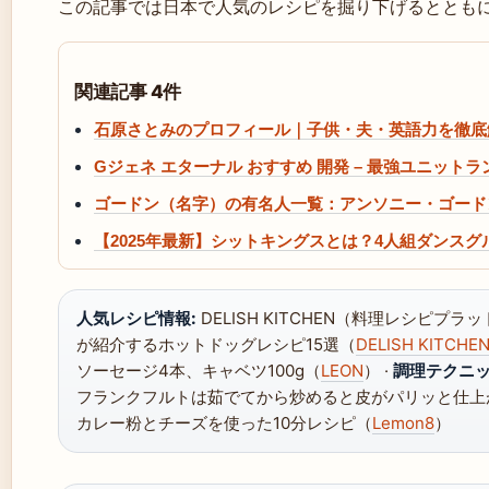
この記事では日本で人気のレシピを掘り下げるととも
関連記事 4件
石原さとみのプロフィール｜子供・夫・英語力を徹底
Gジェネ エターナル おすすめ 開発 – 最強ユニット
ゴードン（名字）の有名人一覧：アンソニー・ゴード
【2025年最新】シットキングスとは？4人組ダンス
人気レシピ情報:
DELISH KITCHEN（料理レシピプラ
が紹介するホットドッグレシピ15選（
DELISH KITCHE
ソーセージ4本、キャベツ100g（
LEON
） ·
調理テクニッ
フランクフルトは茹でてから炒めると皮がパリッと仕上がる
カレー粉とチーズを使った10分レシピ（
Lemon8
）