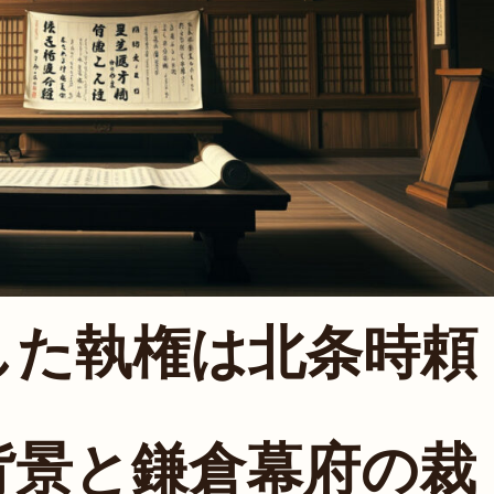
した執権は北条時頼
立背景と鎌倉幕府の裁