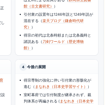
館（古文書研究）
）
公正
）
引付衆の設置年は1246年説と1249年説が
混在する（
楽天ブログ（鎌倉時代研
定し
究）
）
得宗の初代は北条時頼または北条義時と
諸説ある（
刀剣ワールド（歴史博物
館）
）
今後の展開
4
教育
得宗専制の強化に伴い引付衆の形骸化が
進む（
まなれき（日本史学習サイト）
）
衆設
室町幕府では引付制度が継承されず、裁
判体系が再編される (
まなれき（日本史学