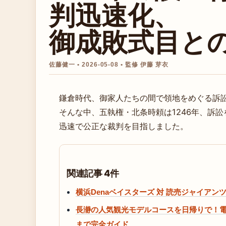
判迅速化、
御成敗式目と
佐藤健一 • 2026-05-08 • 監修 伊藤 芽衣
鎌倉時代、御家人たちの間で領地をめぐる訴
そんな中、五執権・北条時頼は1246年、訴
迅速で公正な裁判を目指しました。
関連記事 4件
横浜Denaベイスターズ 対 読売ジャイアンツ
長瀞の人気観光モデルコースを日帰りで！
まで完全ガイド