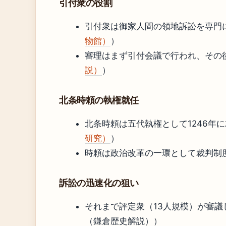
引付衆の役割
引付衆は御家人間の領地訴訟を専門
物館）
）
審理はまず引付会議で行われ、その
説）
）
北条時頼の執権就任
北条時頼は五代執権として1246年
研究）
）
時頼は政治改革の一環として裁判制
訴訟の迅速化の狙い
それまで評定衆（13人規模）が審
（鎌倉歴史解説））