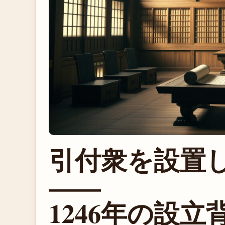
引付衆を設置
——
1246年の設