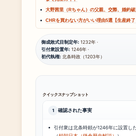
大野茜里（Rちゃん）の父親、交際、婚約破
CHRを買わない方がいい理由5選【生産終
御成敗式目制定年:
1232年 ·
引付衆設置年:
1246年 ·
初代執権:
北条時政（1203年）
クイックスナップショット
確認された事実
1
引付衆は北条時頼が1246年に設置し
（
頼朝日本（鎌倉歴史解説）
）