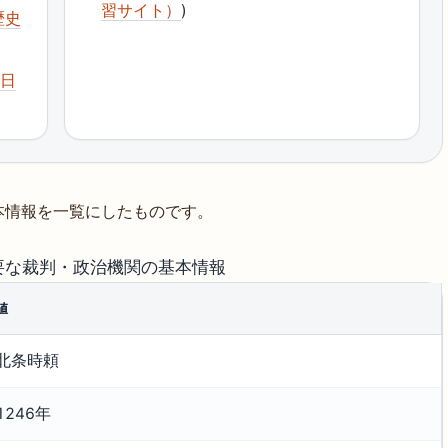
習サイト）
)
歴史
（日
本情報を一覧にしたものです。
要な裁判・政治機関の基本情報
値
北条時頼
1246年