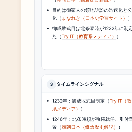
目的は御家人の領地訴訟の迅速化と
化（
まなれき（日本史学習サイト）
御成敗式目は北条泰時が1232年に制
た（
Try IT（教育系メディア）
）
タイムラインシグナル
3
1232年：御成敗式目制定（
Try IT（
系メディア）
）
1246年：北条時頼が執権就任、引付
置（
頼朝日本（鎌倉歴史解説）
）