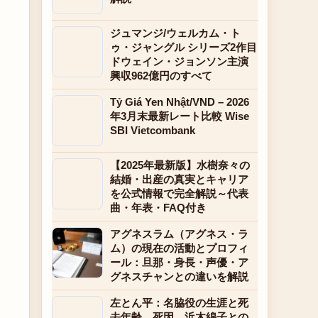
ジュマンジ/ウェルカム・ト
ゥ・ジャングル シリーズ2作目
ドウェイン・ジョンソン主演
興収962億円のすべて
Tỷ Giá Yen Nhật/VND – 2026
年3月末最新レート比較 Wise
SBI Vietcombank
【2025年最新版】水樹奈々の
結婚・出産の真実とキャリア
を公式情報で完全解説～代表
曲・年表・FAQ付き
アグネスラム（アグネス・ラ
ム）の現在の活動とプロフィ
ール：旦那・身長・声優・ア
グネスチャンとの違いを解説
左とん平：名脇役の生涯と死
去年齢、死因、浜木綿子との