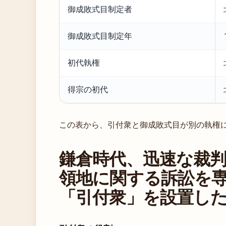
御成敗式目制定者
御成敗式目制定年
初代執権
得宗の初代
この表から、引付衆と御成敗式目が別の執権
鎌倉時代、迅速な裁
領地に関する訴訟を
「引付衆」を設置し