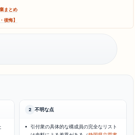
棄まとめ
了・後悔】
不明な点
2
た
引付衆の具体的な構成員の完全なリスト
は史料による差異がある（
静岡県立図書