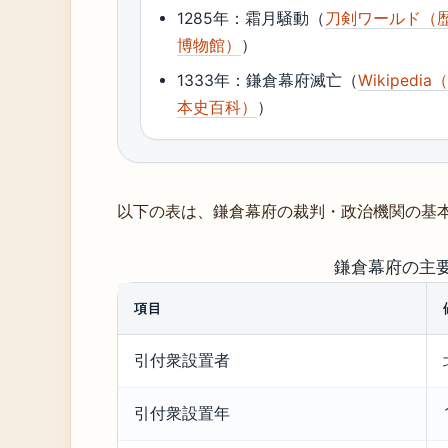
1285年：霜月騒動（
刀剣ワールド（
博物館）
）
1333年：鎌倉幕府滅亡（
Wikipedia
本史百科）
）
以下の表は、鎌倉幕府の裁判・政治機関の基
鎌倉幕府の主
項目
引付衆設置者
引付衆設置年