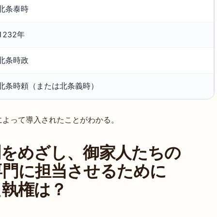
北条泰時
1232年
北条時政
北条時頼（または北条義時）
によって導入されたことがわかる。
判をめざし、御家人たちの
専門に担当させるために
た執権は？