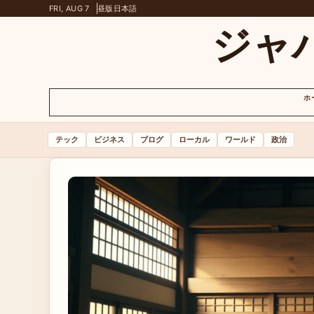
FRI, AUG 7
昼版
日本語
ジャ
ホ
テック
ビジネス
ブログ
ローカル
ワールド
政治