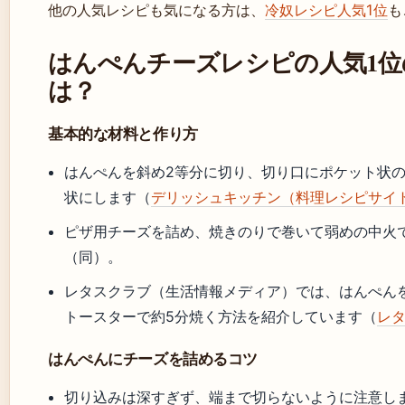
他の人気レシピも気になる方は、
冷奴レシピ人気1位
も
はんぺんチーズレシピの人気1位
は？
基本的な材料と作り方
はんぺんを斜め2等分に切り、切り口にポケット状
状にします（
デリッシュキッチン（料理レシピサイ
ピザ用チーズを詰め、焼きのりで巻いて弱めの中火
（同）。
レタスクラブ（生活情報メディア）では、はんぺん
トースターで約5分焼く方法を紹介しています（
レ
はんぺんにチーズを詰めるコツ
切り込みは深すぎず、端まで切らないように注意し