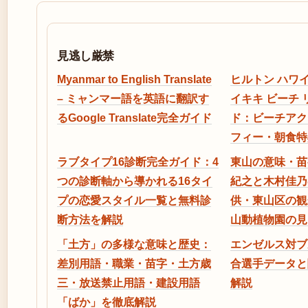
見逃し厳禁
Myanmar to English Translate
ヒルトン ハワイ
– ミャンマー語を英語に翻訳す
イキキ ビーチ
るGoogle Translate完全ガイド
ド：ビーチアク
フィー・朝食特
ラブタイプ16診断完全ガイド：4
東山の意味・苗
つの診断軸から導かれる16タイ
紀之と木村佳乃
プの恋愛スタイル一覧と無料診
供・東山区の観
断方法を解説
山動植物園の見
「土方」の多様な意味と歴史：
エンゼルス対ブ
差別用語・職業・苗字・土方歳
合選手データと
三・放送禁止用語・建設用語
解説
「ばか」を徹底解説