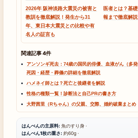
2026年 阪神淡路大震災の被害と
医者とは？基礎
教訓を徹底解説！発生から31
報まで徹底解説
年、東日本大震災との比較や有
名人の証言も
関連記事 4件
アンソンギ死去：74歳の国民的俳優、血液がん（多
死因・経歴・葬儀の詳細を徹底解説
ハメネイ師とは？死亡と後継者を解説
性格の種類一覧！診断法と自己PRの書き方
大野茜里（Rちゃん）の父親、交際、婚約破棄まとめ
はんぺんの主原料:
魚のすり身 ·
はんぺん1枚の重さ:
約60g ·