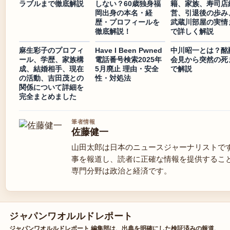
ラブルまで徹底解説
しない？60歳独身福
籍、家族、寿司店
岡出身の本名・経
営、引退後の歩み
歴・プロフィールを
武蔵川部屋の実情
徹底解説！
で詳しく解説
麻生彩子のプロフィ
Have I Been Pwned
中川昭一とは？酩
ール、学歴、家族構
電話番号検索2025年
会見から突然の死
成、結婚相手、現在
5月廃止 理由・安全
で解説
の活動、吉田茂との
性・対処法
関係について詳細を
完全まとめました
筆者情報
佐藤健一
山田太郎は日本のニュースジャーナリストで
事を報道し、読者に正確な情報を提供するこ
専門分野は政治と経済です。
ジャパンワオルルドレポート
ジャパンワオルルドレポート 編集部は、出典を明確にした検証済みの報道、