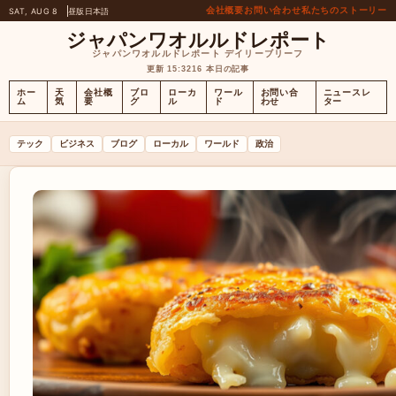
会社概要
お問い合わせ
私たちのストーリー
SAT, AUG 8
昼版
日本語
ジャパンワオルルドレポート
ジャパンワオルルドレポート デイリーブリーフ
更新 15:32
16 本日の記事
ホー
天
会社概
ブロ
ローカ
ワール
お問い合
ニュースレ
ム
気
要
グ
ル
ド
わせ
ター
テック
ビジネス
ブログ
ローカル
ワールド
政治