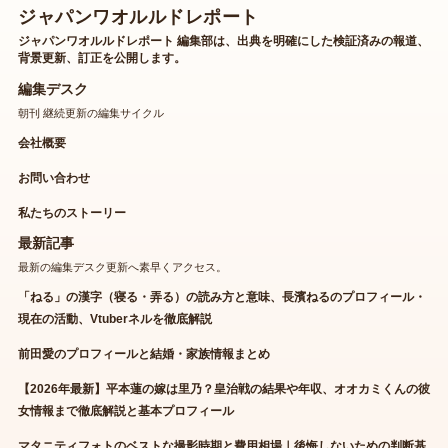
ジャパンワオルルドレポート
ジャパンワオルルドレポート 編集部は、出典を明確にした検証済みの報道、
背景更新、訂正を公開します。
編集デスク
朝刊 継続更新の編集サイクル
会社概要
お問い合わせ
私たちのストーリー
最新記事
最新の編集デスク更新へ素早くアクセス。
「ねる」の漢字（寝る・弄る）の読み方と意味、長濱ねるのプロフィール・
現在の活動、Vtuberネルを徹底解説
前田愛のプロフィールと結婚・家族情報まとめ
【2026年最新】平本蓮の嫁は里乃？皇治戦の結果や年収、オオカミくんの彼
女情報まで徹底解説と基本プロフィール
マタニティフォトのベストな撮影時期と費用相場｜後悔しないための判断基