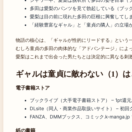
シャワー中、愛梨は脱衣所で多田の姿を目撃（
多田は愛梨のパンツを見て勃起している（ブッ
愛梨は目の前に現れた多田の巨根に興奮してし
「経験豊富なギャル」と「童貞の隣人」の立場が逆転
物語の核心は、「ギャルが性的にリードする」という
むしろ童貞の多田の肉体的な「アドバンテージ」によ
愛梨はこれまで出会った男たちとは決定的に異なる刺
ギャルは童貞に敵わない（1）は
電子書籍ストア
ブックライブ（大手電子書籍ストア） – 1pt還
DLsite（同人・商業作品取扱いサイト） – 初
FANZA、DMMブックス、コミック.k-manga.j
紙の書籍