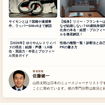
サイモンとは？国籍や逮捕事
【独身】リリー・フランキー
件、ラッパーSiMoNまで解説
なぜ結婚しない？60歳独身福
出身の本名・経歴・プロフィ
ルを徹底解説！
【2026年】ゆりやんレトリィバ
性格の種類一覧！診断法と自
ァの現在：結婚・声優・LA移
PRの書き方
住・英語力・年収とプロフィー
ル完全ガイド
筆者情報
佐藤健一
山田太郎は日本のニュースジャーナリストで
ことに努めています。彼の専門分野は政治と