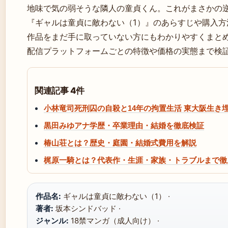
地味で気の弱そうな隣人の童貞くん。これがまさかの
『ギャルは童貞に敵わない（1）』のあらすじや購入方
作品をまだ手に取っていない方にもわかりやすくまと
配信プラットフォームごとの特徴や価格の実態まで検
関連記事 4件
小林竜司死刑囚の自殺と14年の拘置生活 東大阪生
黒田みゆアナ学歴・卒業理由・結婚を徹底検証
椿山荘とは？歴史・庭園・結婚式費用を解説
梶原一騎とは？代表作・生涯・家族・トラブルまで徹
作品名:
ギャルは童貞に敵わない（1） ·
著者:
坂本シンドバッド ·
ジャンル:
18禁マンガ（成人向け） ·