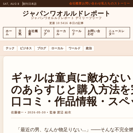
会社概要
お問い合わせ
私たちのストーリー
SAT, AUG 8
朝刊
日本語
ジャパンワオルルドレポート
ジャパンワオルルドレポート デイリーブリーフ
更新 10:54
16 本日の記事
ホー
天
会社概
ブロ
ローカ
ワール
お問い合
ニュースレ
ム
気
要
グ
ル
ド
わせ
ター
テック
ビジネス
ブログ
ローカル
ワールド
政治
ギャルは童貞に敵わない
のあらすじと購入方法を
口コミ・作品情報・スペ
佐藤健一 • 2026-05-30 • 監修 渡辺 結衣
「最近の男、なんか物足りない…」――そんな不完全