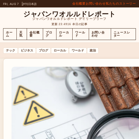
会社概要
お問い合わせ
私たちのストーリー
FRI, AUG 7
夕刊
日本語
ジャパンワオルルドレポート
ジャパンワオルルドレポート デイリーブリーフ
更新 23:49
16 本日の記事
ホー
天
会社概
ブロ
ローカ
ワール
お問い合
ニュースレ
ム
気
要
グ
ル
ド
わせ
ター
テック
ビジネス
ブログ
ローカル
ワールド
政治