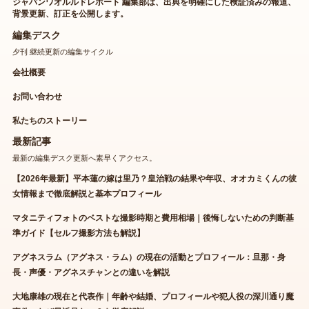
ジャパンワオルルドレポート 編集部は、出典を明確にした検証済みの報道、
背景更新、訂正を公開します。
編集デスク
夕刊 継続更新の編集サイクル
会社概要
お問い合わせ
私たちのストーリー
最新記事
最新の編集デスク更新へ素早くアクセス。
【2026年最新】平本蓮の嫁は里乃？皇治戦の結果や年収、オオカミくんの彼
女情報まで徹底解説と基本プロフィール
マタニティフォトのベストな撮影時期と費用相場｜後悔しないための判断基
準ガイド【セルフ撮影方法も解説】
アグネスラム（アグネス・ラム）の現在の活動とプロフィール：旦那・身
長・声優・アグネスチャンとの違いを解説
大地康雄の現在と代表作｜年齢や結婚、プロフィールや犯人役の深川通り魔