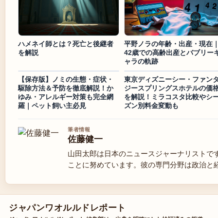
ハメネイ師とは？死亡と後継者
平野ノラの年齢・出産・現在
を解説
42歳での高齢出産とバブリー
ャラの軌跡
【保存版】ノミの生態・症状・
東京ディズニーシー・ファン
駆除方法＆予防を徹底解説！か
ジースプリングスホテルの価
ゆみ・アレルギー対策も完全網
を解説！ミラコスタ比較やシ
羅｜ペット飼い主必見
ズン別料金変動も
筆者情報
佐藤健一
山田太郎は日本のニュースジャーナリストで
ことに努めています。彼の専門分野は政治と
ジャパンワオルルドレポート