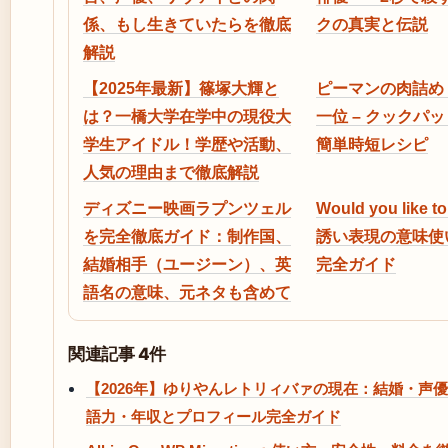
係、もし生きていたらを徹底
クの真実と伝説
解説
【2025年最新】篠塚大輝と
ピーマンの肉詰め 
は？一橋大学在学中の現役大
一位 – クックパ
学生アイドル！学歴や活動、
簡単時短レシピ
人気の理由まで徹底解説
ディズニー映画ラプンツェル
Would you like 
を完全徹底ガイド：制作国、
誘い表現の意味使
結婚相手（ユージーン）、英
完全ガイド
語名の意味、元ネタも含めて
関連記事 4件
【2026年】ゆりやんレトリィバァの現在：結婚・声優
語力・年収とプロフィール完全ガイド