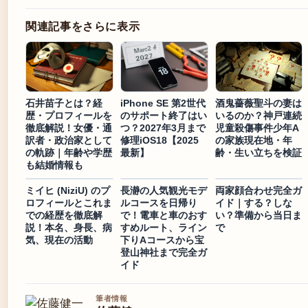
関連記事をさらに表示
石井苗子とは？経
iPhone SE 第2世代
酒鬼薔薇聖斗の妻は
歴・プロフィールを
のサポート終了はい
いるのか？神戸連続
徹底解説！女優・通
つ？2027年3月まで
児童殺傷事件少年A
訳者・政治家として
修理iOS18【2025
の家族現在地・年
の軌跡｜年齢や学歴
最新】
齢・生い立ちを検証
も結婚情報も
ミイヒ (NiziU) のプ
長瀞の人気観光モデ
両家顔合わせ完全ガ
ロフィールとこれま
ルコースを日帰り
イド｜する？しな
での経歴を徹底解
で！電車と車のおす
い？準備から当日ま
説！本名、身長、病
すめルート、ライン
で
気、現在の活動
下りAコースから宝
登山神社まで完全ガ
イド
筆者情報