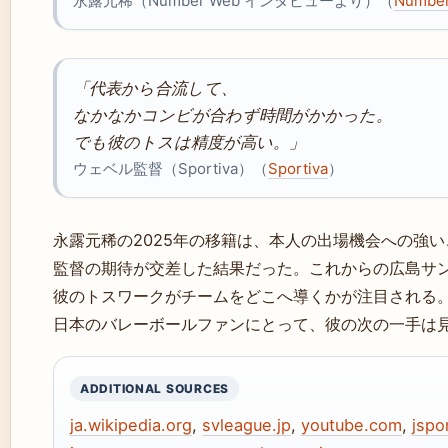
永露元稀（Number Web インタビューより）（
Numbe
「代表から合流して、
なかなかコンビが合わず時間がかかった。
でも彼のトスは精度が高い。」
ウェベル監督（Sportiva）（
Sportiva
）
永露元稀の2025年の移籍は、本人の出場機会への強
監督の期待が交差した結果だった。これからの広島サ
彼のトスワークがチームをどこへ導くかが注目される
日本のバレーボールファンにとって、彼の次の一手は
ADDITIONAL SOURCES
ja.wikipedia.org
,
svleague.jp
,
youtube.com
,
jspo