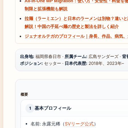
All-in-One WP Migration：使い方・安全性・料
制限と拡張機能も解説
拉麺（ラーミエン）と日本のラーメンは別物？違いと
解説！中国の手延べ麺の歴史と製法を詳しく紹介
ジェナオルテガのプロフィール｜身長、作品、病気、
出身地:
福岡県春日市 ·
所属チーム:
広島サンダーズ ·
背
ポジション:
セッター ·
日本代表歴:
2018年、2023年–
概要
基本プロフィール
1
名前: 永露元稀（
SVリーグ公式
）