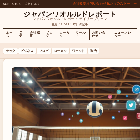
会社概要
お問い合わせ
私たちのストーリー
SUN, AUG 9
昼版
日本語
ジャパンワオルルドレポート
ジャパンワオルルドレポート デイリーブリーフ
更新 12:50
16 本日の記事
ホー
天
会社概
ブロ
ローカ
ワール
お問い合
ニュースレ
ム
気
要
グ
ル
ド
わせ
ター
テック
ビジネス
ブログ
ローカル
ワールド
政治