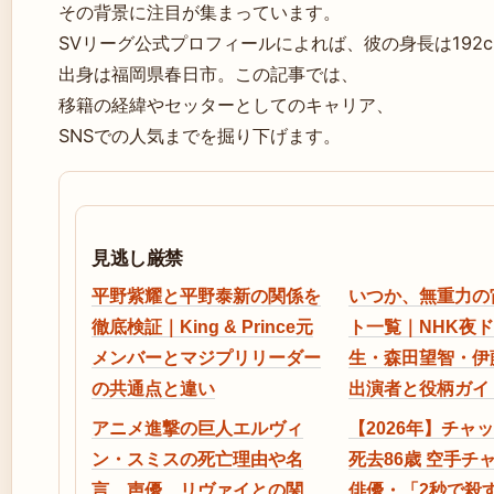
その背景に注目が集まっています。
SVリーグ公式プロフィールによれば、彼の身長は192c
出身は福岡県春日市。この記事では、
移籍の経緯やセッターとしてのキャリア、
SNSでの人気までを掘り下げます。
見逃し厳禁
平野紫耀と平野泰新の関係を
いつか、無重力の
徹底検証｜King & Prince元
ト一覧｜NHK夜ド
メンバーとマジプリリーダー
生・森田望智・伊
の共通点と違い
出演者と役柄ガイ
アニメ進撃の巨人エルヴィ
【2026年】チャ
ン・スミスの死亡理由や名
死去86歳 空手チ
言、声優、リヴァイとの関
俳優・「2秒で殺