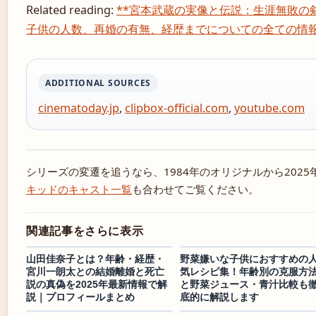
Related reading:
**宮本武蔵の実像と伝説：生涯無敗の
子供の人数、再婚の有無、経歴までについての全ての情報
ADDITIONAL SOURCES
cinematoday.jp
,
clipbox-official.com
,
youtube.com
シリーズの変遷を追うなら、1984年のオリジナルから202
キッドのキャスト一覧
も合わせてご覧ください。
関連記事をさらに表示
山田佳奈子とは？年齢・経歴・
野菜嫌いな子供におすすめの
宮川一朗太との結婚離婚と死亡
気レシピ集！年齢別の克服方
説の真偽を2025年最新情報で解
と野菜ジュース・青汁比較も
説｜プロフィールまとめ
底的に解説します