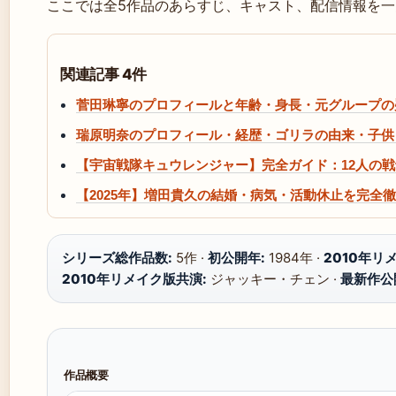
ここでは全5作品のあらすじ、キャスト、配信情報を
関連記事 4件
菅田琳寧のプロフィールと年齢・身長・元グループの
瑞原明奈のプロフィール・経歴・ゴリラの由来・子供・
【宇宙戦隊キュウレンジャー】完全ガイド：12人の
【2025年】増田貴久の結婚・病気・活動休止を完全
シリーズ総作品数:
5作 ·
初公開年:
1984年 ·
2010年リ
2010年リメイク版共演:
ジャッキー・チェン ·
最新作公
作品概要