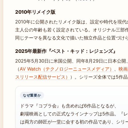
2010年リメイク版
2010年に公開されたリメイク版は、設定や時代を現
主人公の年齢も若く設定されている。オリジナル三部
同じテーマを異なる文化で描いた独立作品と位置づけ
2025年最新作『ベスト・キッド：レジェンズ』
2025年5月30日に米国公開、同年8月29日に日本公
（
AV Watch（テクノロジーニュースメディア）
、
映画
スリリース配信サービス）
）。シリーズ全体では5作
なぜ重要か
ドラマ『コブラ会』も含めれば6作品となるが、
劇場映画としての正式なラインナップは5作品。『
は両方の師匠が一堂に会する初の作品であり、シリ