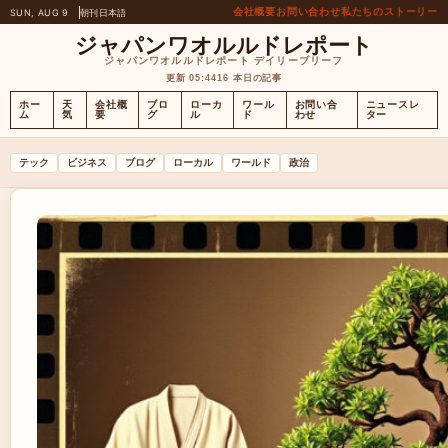
会社概要
お問い合わせ
私たちのストーリー
SUN, AUG 9
朝刊
日本語
ジャパンワオルルドレポート
ジャパンワオルルドレポート デイリーブリーフ
更新 05:44
16 本日の記事
ホー
天
会社概
ブロ
ローカ
ワール
お問い合
ニュースレ
ム
気
要
グ
ル
ド
わせ
ター
テック
ビジネス
ブログ
ローカル
ワールド
政治