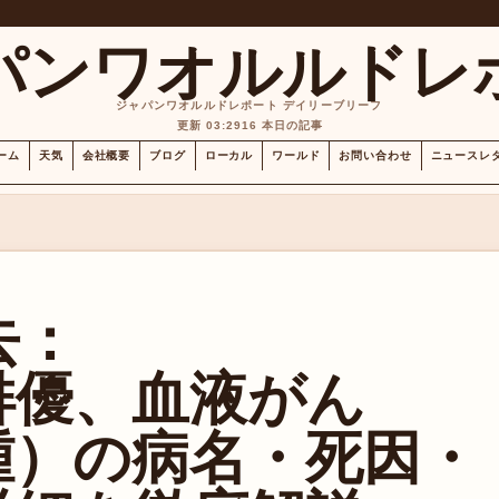
パンワオルルドレ
ジャパンワオルルドレポート デイリーブリーフ
更新 03:29
16 本日の記事
ーム
天気
会社概要
ブログ
ローカル
ワールド
お問い合わせ
ニュースレ
去：
俳優、血液がん
腫）の病名・死因・