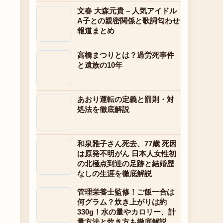
文春 大森元貴 – 人気アイドル
A子との親密関係と歌詞匂わせ
報道まとめ
高橋まつりとは？過労死事件
と遺族の10年
あおり運転の定義と罰則・対
処法を徹底解説
和泉雅子さん死去、77歳 死因
は原発不明がん 日本人女性初
の北極点到達の足跡と結婚歴
なしの生涯を徹底解説
管理栄養士監修！ご飯一合は
何グラム？炊き上がりは約
330g！水の量やカロリー、計
量方法と炊き方も徹底解説