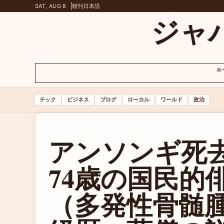
SAT, AUG 8
朝刊
日本語
ジャ
ホ
テック
ビジネス
ブログ
ローカル
ワールド
政治
アンソンギ死
74歳の国民的
（多発性骨髄