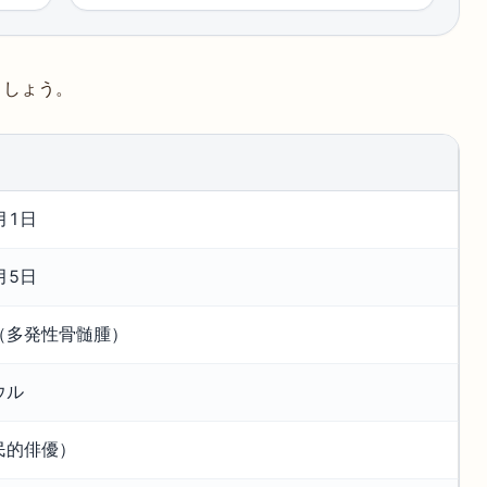
ましょう。
月1日
月5日
（多発性骨髄腫）
ウル
民的俳優）