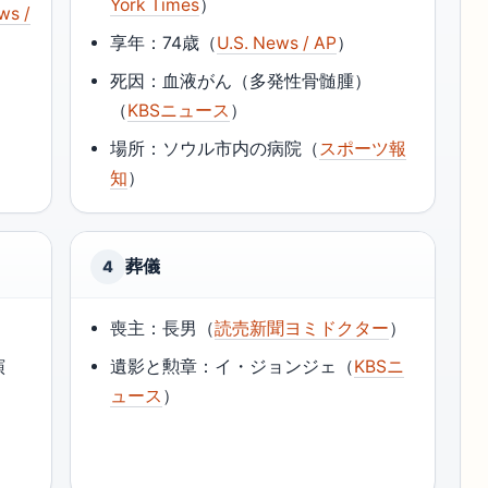
York Times
）
ws /
享年：74歳（
U.S. News / AP
）
死因：血液がん（多発性骨髄腫）
（
KBSニュース
）
場所：ソウル市内の病院（
スポーツ報
知
）
葬儀
4
喪主：長男（
読売新聞ヨミドクター
）
演
遺影と勲章：イ・ジョンジェ（
KBSニ
ュース
）