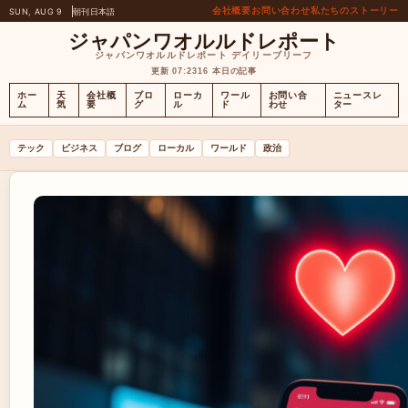
会社概要
お問い合わせ
私たちのストーリー
SUN, AUG 9
朝刊
日本語
ジャパンワオルルドレポート
ジャパンワオルルドレポート デイリーブリーフ
更新 07:23
16 本日の記事
ホー
天
会社概
ブロ
ローカ
ワール
お問い合
ニュースレ
ム
気
要
グ
ル
ド
わせ
ター
テック
ビジネス
ブログ
ローカル
ワールド
政治