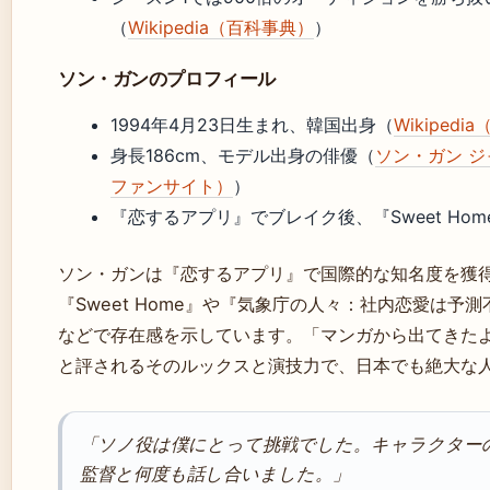
（
Wikipedia（百科事典）
）
ソン・ガンのプロフィール
1994年4月23日生まれ、韓国出身（
Wikiped
身長186cm、モデル出身の俳優（
ソン・ガン 
ファンサイト）
）
『恋するアプリ』でブレイク後、『Sweet H
ソン・ガンは『恋するアプリ』で国際的な知名度を獲得し、
『Sweet Home』や『気象庁の人々：社内恋愛は予測
などで存在感を示しています。「マンガから出てきた
と評されるそのルックスと演技力で、日本でも絶大な
「ソノ役は僕にとって挑戦でした。キャラクター
監督と何度も話し合いました。」