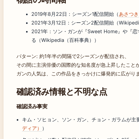
2019年8月22日
：シーズン1配信開始（
あさつき
2021年3月12日
：シーズン2配信開始（Wikipe
2021年：ソン・ガンが『Sweet Home』や
る（Wikipedia（百科事典））
パターン: 約1年半の間隔で2シーズンが配信され、
その間に主演俳優の国際的な知名度が急上昇したこと
ガンの人気は、この作品をきっかけに爆発的に広がり
確認済み情報と不明な点
確認済み事実
キム・ソヒョン、ソン・ガン、チョン・ガラムが主
ディア）
）