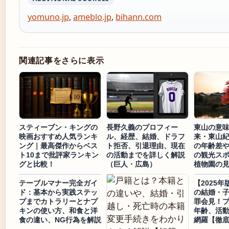
yomuno.jp
,
ameblo.jp
,
bihann.com
関連記事をさらに表示
スティーブン・キングの
長野久義のプロフィー
東山の意
映画おすすめ人気ランキ
ル、経歴、結婚、ドラフ
来・東山
ング｜最高傑作からベス
ト拒否、引退理由、現在
の年齢差
ト10まで批評家ランキン
の活動までを詳しく解説
の観光ス
グと比較！
（巨人・広島）
植物園の
テーブルマナー完全ガイ
【2025
ド：基本から実践ステッ
の結婚・
プまでカトラリーとナプ
罪会見！
キンの使い方、和食と洋
年齢、活
食の違い、NG行為を解説
網羅【徹