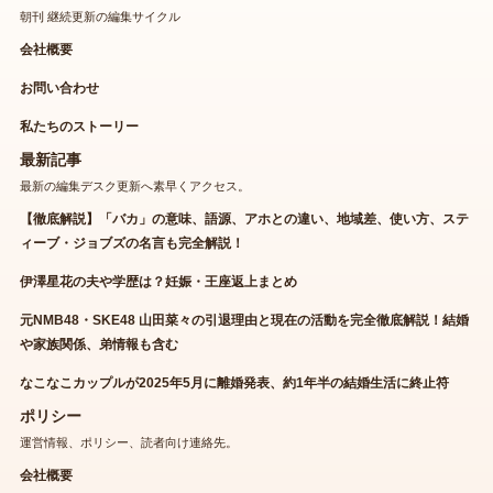
朝刊 継続更新の編集サイクル
会社概要
お問い合わせ
私たちのストーリー
最新記事
最新の編集デスク更新へ素早くアクセス。
【徹底解説】「バカ」の意味、語源、アホとの違い、地域差、使い方、ステ
ィーブ・ジョブズの名言も完全解説！
伊澤星花の夫や学歴は？妊娠・王座返上まとめ
元NMB48・SKE48 山田菜々の引退理由と現在の活動を完全徹底解説！結婚
や家族関係、弟情報も含む
なこなこカップルが2025年5月に離婚発表、約1年半の結婚生活に終止符
ポリシー
運営情報、ポリシー、読者向け連絡先。
会社概要