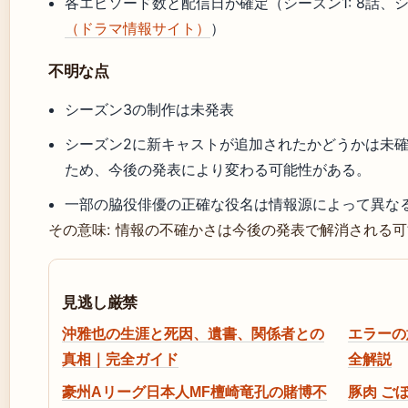
各エピソード数と配信日が確定（シーズン1: 8話、シ
（ドラマ情報サイト）
）
不明な点
シーズン3の制作は未発表
シーズン2に新キャストが追加されたかどうかは未
ため、今後の発表により変わる可能性がある。
一部の脇役俳優の正確な役名は情報源によって異な
その意味: 情報の不確かさは今後の発表で解消される
見逃し厳禁
沖雅也の生涯と死因、遺書、関係者との
エラーの
真相｜完全ガイド
全解説
豪州Aリーグ日本人MF檀崎竜孔の賭博不
豚肉 ごぼ