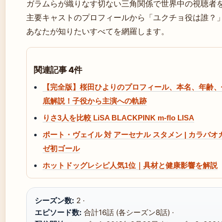
ガラムらが織りなす切ない三角関係で世界中の視聴者
主要キャストのプロフィールから「ユクチョ役は誰？
あなたが知りたいすべてを網羅します。
関連記事 4件
【完全版】桜田ひよりのプロフィール、本名、年齢、
底解説！子役から主演への軌跡
りさ3人を比較 LiSA BLACKPINK m-flo LISA
ポート・ヴェイル 対 アーセナル スタメン | カラバオ
ゼ初ゴール
ホットドッグレシピ人気1位｜具材と健康影響を解説
シーズン数:
2 ·
エピソード数:
合計16話 (各シーズン8話) ·