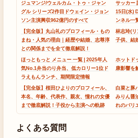
ジュマンジ/ウェルカム・トゥ・ジャン
サッカー 試
グル シリーズ2作目ドウェイン・ジョン
15日(水
ソン主演興収962億円のすべて
ンネル一
【完全版】丸山礼のプロフィール・もの
林志玲(
まね・人気の理由｜経歴や結婚、志尊淳
子供、結
との関係までを全て徹底解説！
ほっともっと メニュー 一覧 | 2025年人
ホットド
気No.1弁当のり弁当、低カロリー1位ド
康影響を
ラえもんランチ、期間限定情報
【完全版】桜田ひよりのプロフィール、
白菜と豚
本名、年齢、代表作、親友、憧れの女優
みりん醤
まで徹底解説！子役から主演への軌跡
れのバリ
よくある質問