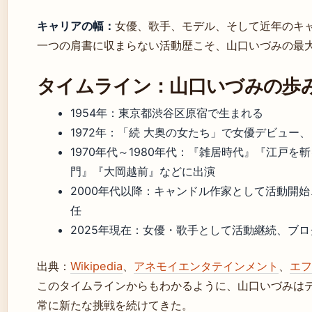
キャリアの幅：
女優、歌手、モデル、そして近年のキ
一つの肩書に収まらない活動歴こそ、山口いづみの最
タイムライン：山口いづみの歩
1954年
：東京都渋谷区原宿で生まれる
1972年
：「続 大奥の女たち」で女優デビュー
1970年代～1980年代
：『雑居時代』『江戸を斬
門』『大岡越前』などに出演
2000年代以降
：キャンドル作家として活動開始
任
2025年現在
：女優・歌手として活動継続、ブログや
出典：
Wikipedia
、
アネモイエンタテインメント
、
エフ
このタイムラインからもわかるように、山口いづみは
常に新たな挑戦を続けてきた。