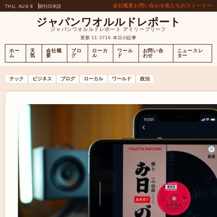
会社概要
お問い合わせ
私たちのストーリー
THU, AUG 6
朝刊
日本語
ジャパンワオルルドレポート
ジャパンワオルルドレポート デイリーブリーフ
更新 11:37
16 本日の記事
ホー
天
会社概
ブロ
ローカ
ワール
お問い合
ニュースレ
ム
気
要
グ
ル
ド
わせ
ター
テック
ビジネス
ブログ
ローカル
ワールド
政治