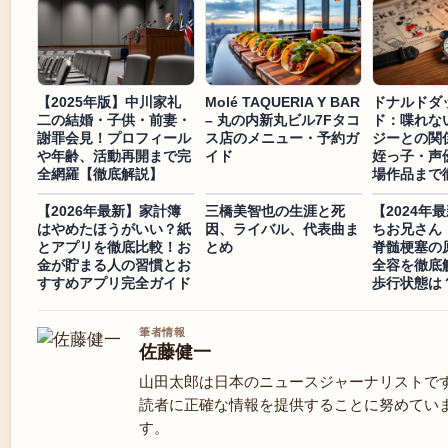
【2025年版】中川家礼
Molé TAQUERIA Y BAR
ドナルドダ
二の結婚・子供・前妻・
– 丸の内新丸ビル7Fタコ
ド：喋れな
謝罪会見！プロフィール
ス店のメニュー・予約ガ
ジーとの関
や年齢、活動再開まで完
イド
姪っ子・声
全網羅【徹底解説】
場作品まで
【2026年最新】家計簿
三橋美智也の生涯と死
【2024年
はやめたほうがいい？紙
因、ライバル、代表曲ま
ちお兄さん
とアプリを徹底比較！お
とめ
脊髄梗塞の
金が貯まる人の習慣とお
全容を徹底
すすめアプリ完全ガイド
歩行状態は
筆者情報
佐藤健一
山田太郎は日本のニュースジャーナリストで
読者に正確な情報を提供することに努めてい
す。