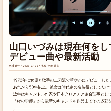
山口いづみは現在何をし
デビュー曲や最新活動
佐藤健一 • 2026-07-03 • 監修 伊藤 芽衣
1972年に女優と歌手の二刀流で華やかにデビューした
あれから50年以上、彼女は時代劇の名脇役としてだけ
近年はキャンドル作家や日本クロアチア協会理事とし
「緑の季節」から最新のキャンドル作品までその多彩