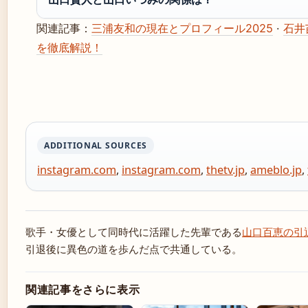
関連記事：
三浦友和の現在とプロフィール2025
·
石井
を徹底解説！
ADDITIONAL SOURCES
instagram.com
,
instagram.com
,
thetv.jp
,
ameblo.jp
,
歌手・女優として同時代に活躍した先輩である
山口百恵の引
引退後に異色の道を歩んだ点で共通している。
関連記事をさらに表示