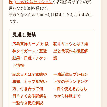
Englishの文法セクション
や各種参考サイトの実
用的な会話例を通じて、
実践的なスキルの向上を目指すことをおすすめし
ます。
見逃し厳禁
広島東洋カープ 対 阪
朝井リョウとは？経
神タイガース：直近
歴と代表作を徹底解
結果・日程・チケッ
説
ト情報
記念日とは？意味や
一歳誕生日プレゼン
種類、カップル祝い
ト女の子ランキング
方、付き合って何
– 長く使えるおもち
日？よくある誤解を
ゃから洋服まで
一覧付き徹底解説