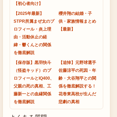
【初心者向け】
【2025年最新】
櫻井翔の結婚・子
STPR所属まぜ太のプ
供・家族情報まとめ
ロフィール・炎上理
【最新】
由・活動休止の経
緯・鬱くんとの関係
を徹底解説
【保存版】黒羽快斗
【追悼】元野球選手
（怪盗キッド）のプ
佐藤涼平の死因・年
ロフィールとIQ400、
齢・大谷翔平との関
父親の死の真相、工
係を徹底解説する！
藤新一との血縁関係
花巻東高校が生んだ
を徹底解説
悲劇の真相