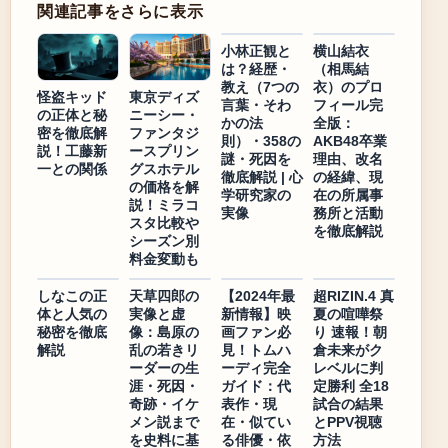
関連記事をさらに表示
小林正観と
横山結衣
は？経歴・
（相馬結
教え（7つの
衣）のプロ
怪盗キッド
東京ディズ
言葉・そわ
フィール完
の正体と秘
ニーシー・
かの法
全版：
密を徹底解
ファンタジ
則）・358の
AKB48卒業
説！工藤新
ースプリン
謎・死因を
理由、改名
一との関係
グスホテル
徹底解説 | 心
の経緯、現
の価格を解
学研究家の
在の所属事
説！ミラコ
実像
務所と活動
スタ比較や
を徹底解説
シーズン別
料金変動も
しなこの正
天草四郎の
【2024年最
超RIZIN.4 真
体と人気の
実像と虚
新情報】映
夏の喧嘩祭
秘密を徹底
像：島原の
画ファン必
り 速報！朝
解説
乱の若きリ
見！トムハ
倉未来がク
ーダーの生
ーディ完全
レベルに判
涯・死因・
ガイド：代
定勝利 全18
奇跡・イケ
表作・現
試合の結果
メン説まで
在・似てい
とPPV視聴
を史料に基
る俳優・依
方法