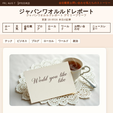
会社概要
お問い合わせ
私たちのストーリー
FRI, AUG 7
夕刊
日本語
ジャパンワオルルドレポート
ジャパンワオルルドレポート デイリーブリーフ
更新 18:05
16 本日の記事
ホー
天
会社概
ブロ
ローカ
ワール
お問い合
ニュースレ
ム
気
要
グ
ル
ド
わせ
ター
テック
ビジネス
ブログ
ローカル
ワールド
政治