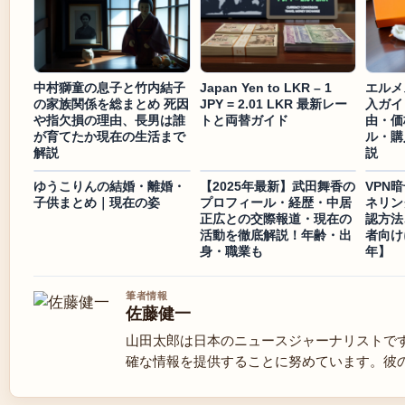
中村獅童の息子と竹内結子
Japan Yen to LKR – 1
エルメ
の家族関係を総まとめ 死因
JPY = 2.01 LKR 最新レー
入ガイ
や指欠損の理由、長男は誰
トと両替ガイド
由・価
が育てたか現在の生活まで
ル・購
解説
説
ゆうこりんの結婚・離婚・
【2025年最新】武田舞香の
VPN
子供まとめ｜現在の姿
プロフィール・経歴・中居
ネリン
正広との交際報道・現在の
認方法
活動を徹底解説！年齢・出
者向け
身・職業も
年】
筆者情報
佐藤健一
山田太郎は日本のニュースジャーナリストで
確な情報を提供することに努めています。彼