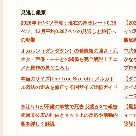
見逃し厳禁
2026年 円/ペソ予測：現在の為替レート0.38
【2
ペソ、12月平均0.387ペソの見通しと旅行へ
りの
の影響
徹底
オカルン（ダンダダン）の覚醒後の強さ・元
中武
ネタ・声優・モモとの関係を完全解説！アニ
かな
メと原作の見どころも
プロ
本当のサイズ(The True Size of)：メルカト
【ダ
ル図法の歪みを修正する国サイズ比較ガイド
タイ
リー
永江りりが不慮の事故で死去 父親がXで報告
【最
死因非公表の理由とネット上の反応や活動内
ィー
容を詳しく解説
除隊