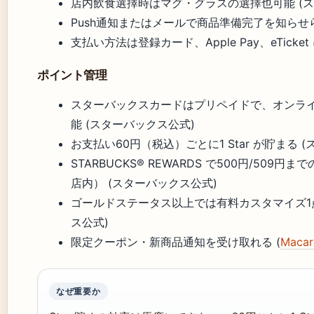
店内飲食選擇時はマグ・グラスの選擇也可能 (ス
Push通知またはメールで商品準備完了を知らせら
支払い方法は登録カード、Apple Pay、eTicket 
ポイント管理
スターバックスカードはプリペイドで、オンラ
能 (スターバックス公式)
お支払い60円（税込）ごとに1 Star が貯まる 
STARBUCKS® REWARDS で500円/50
店内） (スターバックス公式)
ゴールドステータス以上では有料カスタマイズ1点
ス公式)
限定クーポン・新商品通知を受け取れる (
Macar
なぜ重要か