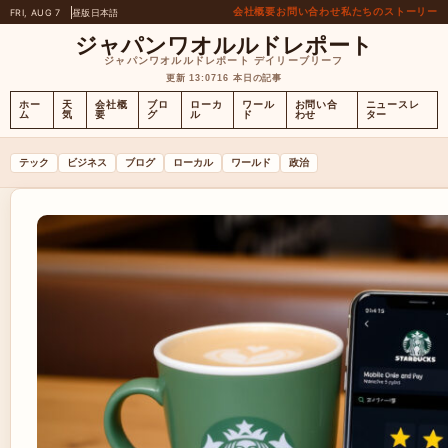
会社概要
お問い合わせ
私たちのストーリー
FRI, AUG 7
昼版
日本語
ジャパンワオルルドレポート
ジャパンワオルルドレポート デイリーブリーフ
更新 13:07
16 本日の記事
ホー
天
会社概
ブロ
ローカ
ワール
お問い合
ニュースレ
ム
気
要
グ
ル
ド
わせ
ター
テック
ビジネス
ブログ
ローカル
ワールド
政治