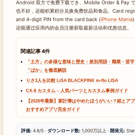
Android 双方で免费下载でき、Mobile Order & 
也不好，还能积累积分兑换免费饮品和食品。Card registration 
and 4-digit PIN from the card back (
iPhone Mania
)
还能通过应用内的会员注册获取最新活动和优惠信息。
関連記事 4件
「土方」の多様な意味と歴史：差別用語・職業・苗字
「ばか」を徹底解説
りさ3人を比較 LiSA BLACKPINK m-flo LISA
CX-8 カスタム – 人気パーツとカスタム事例ガイド
【2026年最新】家計簿はやめたほうがいい？紙とア
おすすめアプリ完全ガイド
評価:
4.6/5 ·
ダウンロード数:
1,000万以上 ·
開発元:
Star