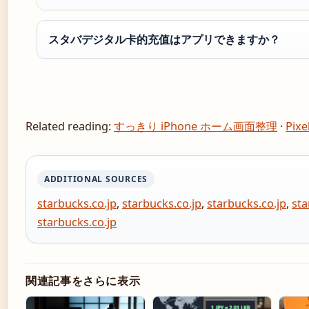
スタバデジタル卡的充值はアプリできますか？
Related reading:
すっきり iPhone ホーム画面整理
·
Pix
ADDITIONAL SOURCES
starbucks.co.jp
,
starbucks.co.jp
,
starbucks.co.jp
,
sta
starbucks.co.jp
関連記事をさらに表示