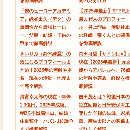
を徹底解説
物の見分け方
『僕のヒーローアカデミ
【2025年最新】STPR所
ア』緑谷出久（デク）の
属まぜ太のプロフィー
無個性から最強ヒーロ
ル・炎上理由・活動休止
ー、父親・結婚・子供の
の経緯・鬱くんとの関係
謎まで徹底解説
を徹底解説
きいりぷ（鈴木綺麗）の
岡田可愛【サインはV】
気になるプロフィールま
現在【2025年最新】元
とめ！2025年の年齢や本
優からアパレルへ、76
名・現在の活動・地元ま
の年齢や家族・経歴を徹
で完全解説
底解説！
清宮幸太郎の現在：年俸
吉田茂とは？戦後日本の
1.3億円、2025年成績、
独立回復と日米安保を主
WBC不出場理由、結婚・
導した宰相の生涯、家系
体重変化・ハズレ1位論争
図、麻生太郎との関係ま
まで徹底解説
で詳しく解説