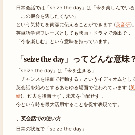
日常会話では「seize the day」は「今を楽しんでい
「この機会を逃したくない」
という気持ちを简潔に伝えることができます (
英音研
)
英単語学習フレーズとしても映画・ドラマで频出で，
「今を楽しむ」という意味を持っています。
「seize the day」ってどんな意味
「seize the day」は「今を生きる」
「チャンスを場面で行動する」というイディオムとし
英会話を始めとするあらゆる場面で使われています (
英
研
)。过去を後悔せず，未来を心配せず，
今という時を最大活用することを促す表現です。
、英会話での使い方
日常の状況で「seize the day」