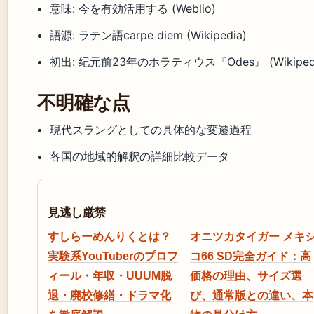
意味: 今を有効活用する (Weblio)
語源: ラテン語carpe diem (Wikipedia)
初出: 纪元前23年のホラティウス『Odes』 (Wikipedi
不明確な点
現代スラングとしての具体的な変遷過程
各国の地域的解釈の詳細比較データ
見逃し厳禁
すしらーめんりくとは？
オニツカタイガー メキ
実験系YouTuberのプロフ
コ66 SD完全ガイド：高
ィール・年収・UUUM脱
価格の理由、サイズ選
退・廃校修繕・ドラマ化
び、通常版との違い、本