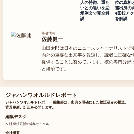
人の特徴、重た
位の真相
いとの違いを恋
連出身の
愛例文で完全解
4回転ア
説
を解説
筆者情報
佐藤健一
山田太郎は日本のニュースジャーナリストで
内外の重要な出来事を報道し、読者に正確な
提供することに努めています。彼の専門分野
と経済です。
ジャパンワオルルドレポート
ジャパンワオルルドレポート 編集部は、出典を明確にした検証済みの報道、
背景更新、訂正を公開します。
編集デスク
夕刊 継続更新の編集サイクル
会社概要