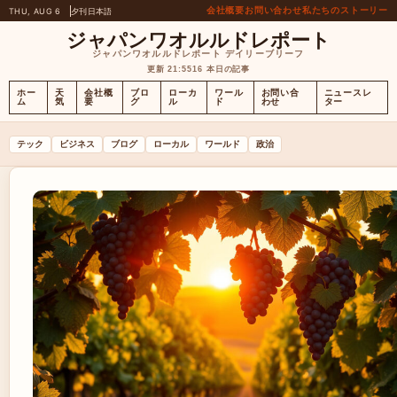
会社概要
お問い合わせ
私たちのストーリー
THU, AUG 6
夕刊
日本語
ジャパンワオルルドレポート
ジャパンワオルルドレポート デイリーブリーフ
更新 21:55
16 本日の記事
ホー
天
会社概
ブロ
ローカ
ワール
お問い合
ニュースレ
ム
気
要
グ
ル
ド
わせ
ター
テック
ビジネス
ブログ
ローカル
ワールド
政治