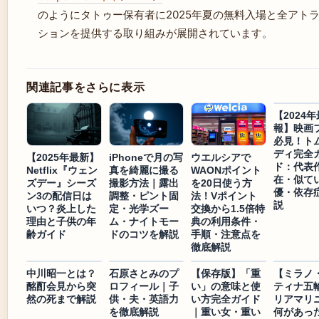
のようにタトゥー保有者に2025年夏の無料入場と全アト
ションを提供する取り組みが展開されています。
関連記事をさらに表示
【2024
報】映画
必見！ト
ディ完全
【2025年最新】
iPhoneで月の写
ウエルシアで
ド：代表
Netflix『ウェン
真を綺麗に撮る
WAONポイント
在・似て
ズデー』シーズ
撮影方法｜露出
を20日使う方
優・依存
ン3の配信日は
調整・ピント固
法！Vポイント
説
いつ？炎上した
定・光学ズー
交換から1.5倍特
理由と子供の年
ム・ナイトモー
典の利用条件・
齢ガイド
ドのコツを解説
手順・注意点を
徹底解説
中川昭一とは？
石原さとみのプ
【保存版】「重
【ミラノ
酩酊会見から突
ロフィール｜子
い」の意味と使
ティナ五
然の死まで解説
供・夫・英語力
い方完全ガイド
リアマリ
を徹底解説
｜重い女・重い
何があっ