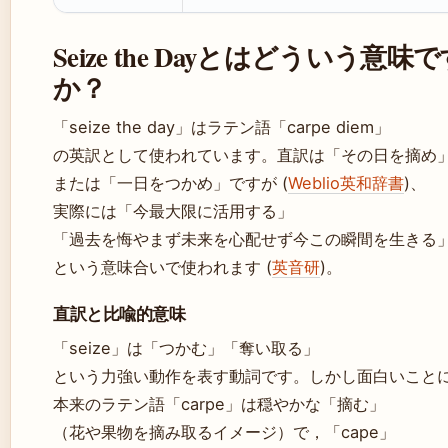
Seize the Dayとはどういう意味
か？
「seize the day」はラテン語「carpe diem」
の英訳として使われています。直訳は「その日を摘め
または「一日をつかめ」ですが (
Weblio英和辞書
)、
実際には「今最大限に活用する」
「過去を悔やまず未来を心配せず今この瞬間を生きる
という意味合いで使われます (
英音研
)。
直訳と比喩的意味
「seize」は「つかむ」「奪い取る」
という力強い動作を表す動詞です。しかし面白いこと
本来のラテン語「carpe」は穏やかな「摘む」
（花や果物を摘み取るイメージ）で，「cape」