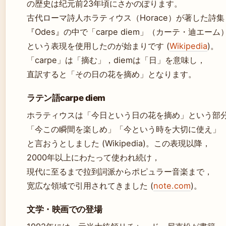
の歴史は纪元前23年頃にさかのぽります。
古代ローマ詩人ホラティウス（Horace）が著した詩集
『Odes』の中で「carpe diem」（カーテ・迪エーム
という表現を使用したのが始まりです (
Wikipedia
)。
「carpe」は「摘む」，diemは「日」を意味し，
直訳すると「その日の花を摘め」となります。
ラテン語carpe diem
ホラティウスは「今日という日の花を摘め」という部
「今この瞬間を楽しめ」「今という時を大切に使え」
と言おうとしました (Wikipedia)。この表現以降，
2000年以上にわたって使われ続け，
現代に至るまで拉到詞派からポピュラー音楽まで，
宽広な領域で引用されてきました (
note.com
)。
文学・映画での登場