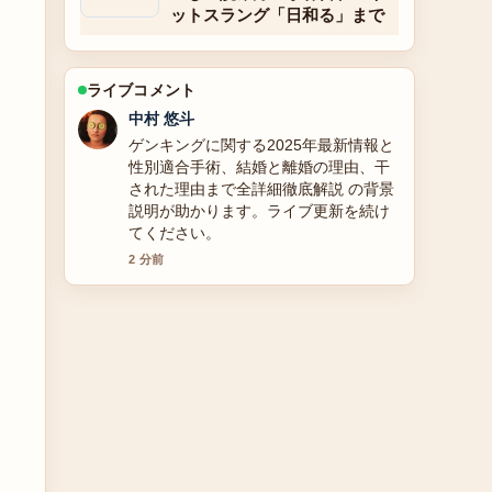
ットスラング「日和る」まで
ライブコメント
山本 葵
【2025年】別所哲也の現在：59歳・結
婚・子供・J-WAVEラジオ休止理由とプ
ロフィールを徹底解説 の報道は丁寧
で、流れを追いやすいです。
4 分前
。