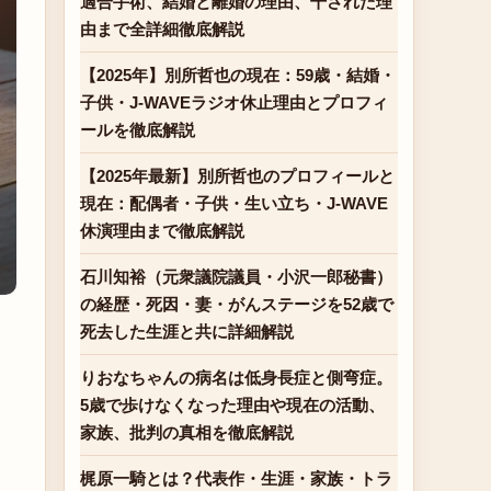
適合手術、結婚と離婚の理由、干された理
由まで全詳細徹底解説
【2025年】別所哲也の現在：59歳・結婚・
子供・J-WAVEラジオ休止理由とプロフィ
ールを徹底解説
【2025年最新】別所哲也のプロフィールと
現在：配偶者・子供・生い立ち・J-WAVE
休演理由まで徹底解説
石川知裕（元衆議院議員・小沢一郎秘書）
の経歴・死因・妻・がんステージを52歳で
死去した生涯と共に詳細解説
りおなちゃんの病名は低身長症と側弯症。
5歳で歩けなくなった理由や現在の活動、
家族、批判の真相を徹底解説
梶原一騎とは？代表作・生涯・家族・トラ