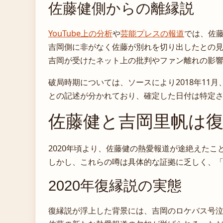
佐藤健側からの離縁説
YouTube上の分析
や
芸能プレスの報道
では、佐
吉岡側に非がなく佐藤が別れを切り出したとの
吉岡が受けたネット上の批判やファン離れの影
破局時期については、ソースにより2018年11月、2
との記述が分かれており、確定した日付は特定
佐藤健と吉岡里帆は復
2020年頃より、佐藤健の熱愛報道が途絶えた
しかし、これらの噂は具体的な証拠に乏しく、
2020年復縁説の実態
復縁説が浮上した背景には、吉岡のロケバス号