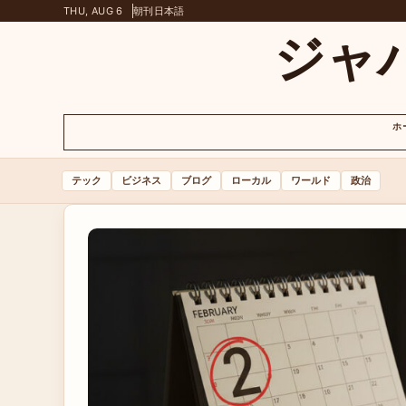
THU, AUG 6
朝刊
日本語
ジャ
ホ
テック
ビジネス
ブログ
ローカル
ワールド
政治