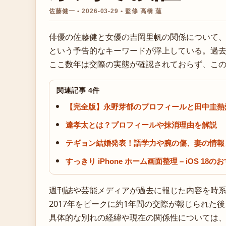
佐藤健一 • 2026-03-29 • 監修 高橋 蓮
俳優の佐藤健と女優の吉岡里帆の関係について、
という予告的なキーワードが浮上している。過
ここ数年は交際の実態が確認されておらず、この
関連記事 4件
【完全版】永野芽郁のプロフィールと田中圭熱
達孝太とは？プロフィールや抹消理由を解説
テギョン結婚発表！語学力や腕の傷、妻の情報
すっきり iPhone ホーム画面整理 – iOS 18
週刊誌や芸能メディアが過去に報じた内容を時
2017年をピークに約1年間の交際が報じられた
具体的な別れの経緯や現在の関係性については