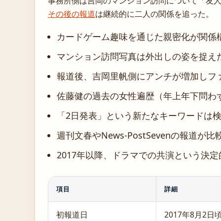
事務所側は吉岡のマンション訪問について「友
その後の報道
は継続的に二人の関係を追った。
カードゲーム趣味を通じた親密化が関係
マンション訪問写真は外出しの姿を捉え
報道後、吉岡里帆側にアンチが増加しフ
佐藤健の過去の女性遍歴（年上年下問わ
「2日発表」という新たなキーワードは
週刊文春やNews-PostSevenの報
2017年以降、ドラマでの共演という決
項目
詳細
初報道日
2017年8月2日