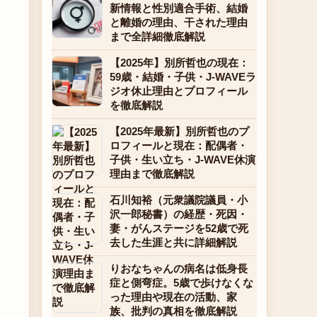
新情報と性別適合手術、結婚
と離婚の理由、干された理由
まで全詳細徹底解説
【2025年】別所哲也の現在：
59歳・結婚・子供・J-WAVEラ
ジオ休止理由とプロフィール
を徹底解説
【2025年最新】別所哲也のプ
ロフィールと現在：配偶者・
子供・生い立ち・J-WAVE休演
理由まで徹底解説
石川知裕（元衆議院議員・小
沢一郎秘書）の経歴・死因・
妻・がんステージを52歳で死
去した生涯と共に詳細解説
りおなちゃんの病名は低身長
症と側弯症。5歳で歩けなくな
った理由や現在の活動、家
族、批判の真相を徹底解説