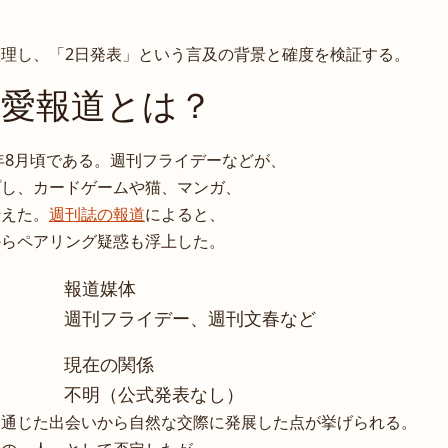
理し、「2日発表」という言及の背景と確度を検証する。
熱愛報道とは？
年8月頃である。週刊フライデーなどが、
プし、カードゲームや猫、マンガ、
伝えた。
週刊誌の報道
によると、
からペアリング疑惑も浮上した。
報道媒体
週刊フライデー、週刊文春など
現在の関係
不明（公式発表なし）
を通じた出会いから自然な交際に発展した点が挙げられる。