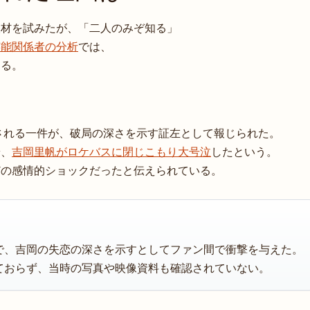
取材を試みたが、「二人のみぞ知る」
芸能関係者の分析
では、
ある。
とされる一件が、破局の深さを示す証左として報じられた。
端、
吉岡里帆がロケバスに閉じこもり大号泣
したという。
どの感情的ショックだったと伝えられている。
で、吉岡の失恋の深さを示すとしてファン間で衝撃を与えた。
ておらず、当時の写真や映像資料も確認されていない。