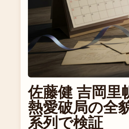
佐藤健 吉岡里帆
熱愛破局の全
系列で検証