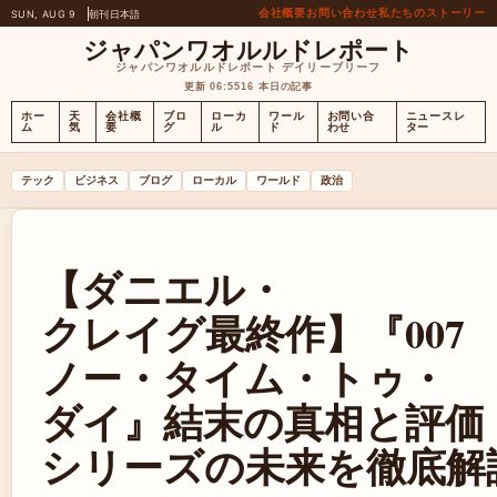
会社概要
お問い合わせ
私たちのストーリー
SUN, AUG 9
朝刊
日本語
ジャパンワオルルドレポート
ジャパンワオルルドレポート デイリーブリーフ
更新 06:55
16 本日の記事
ホー
天
会社概
ブロ
ローカ
ワール
お問い合
ニュースレ
ム
気
要
グ
ル
ド
わせ
ター
テック
ビジネス
ブログ
ローカル
ワールド
政治
【ダニエル・
クレイグ最終作】『007
ノー・タイム・トゥ・
ダイ』結末の真相と評価
シリーズの未来を徹底解