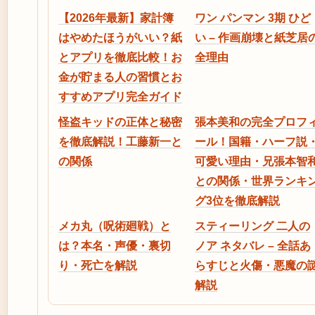
【2026年最新】家計簿
ワン パンマン 3期 ひど
はやめたほうがいい？紙
い – 作画崩壊と紙芝居
とアプリを徹底比較！お
全理由
金が貯まる人の習慣とお
すすめアプリ完全ガイド
怪盗キッドの正体と秘密
張本美和の完全プロフ
を徹底解説！工藤新一と
ール！国籍・ハーフ説
の関係
可愛い理由・兄張本智
との関係・世界ランキ
グ3位を徹底解説
メカ丸（呪術廻戦）と
スティーリング 二人の
は？本名・声優・裏切
ノア ネタバレ – 全話あ
り・死亡を解説
らすじと火傷・悪魔の
解説