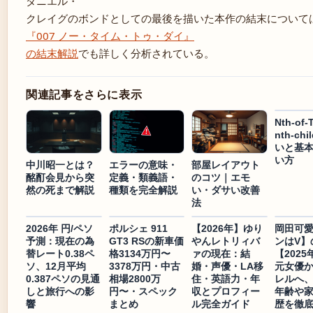
ダニエル・
クレイグのボンドとしての最後を描いた本作の結末について
『007 ノー・タイム・トゥ・ダイ』
の結末解説
でも詳しく分析されている。
関連記事をさらに表示
Nth-of-
nth-ch
いと基
い方
中川昭一とは？
エラーの意味・
部屋レイアウト
酩酊会見から突
定義・類義語・
のコツ｜エモ
然の死まで解説
種類を完全解説
い・ダサい改善
法
2026年 円/ペソ
ポルシェ 911
【2026年】ゆり
岡田可
予測：現在の為
GT3 RSの新車価
やんレトリィバ
ンはV】
替レート0.38ペ
格3134万円〜
ァの現在：結
【202
ソ、12月平均
3378万円・中古
婚・声優・LA移
元女優
0.387ペソの見通
相場2800万
住・英語力・年
レルへ、
しと旅行への影
円〜・スペック
収とプロフィー
年齢や
響
まとめ
ル完全ガイド
歴を徹