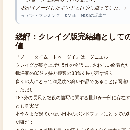
私がイメージしたボンドとは少し違っていた。」
イアン・フレミング、&MEETINGSの記事で
総評：クレイグ版完結編として
値
『ノー・タイム・トゥ・ダイ』は、ダニエル・
クレイグが築き上げた5作の物語にふさわしい終着点だ
批評家の83%支持と観客の88%支持が示す通り、
多くの人にとって満足度の高い作品であることは間違
。ただし、
163分の長尺と敵役の描写に関する批判が一部に存在
とも事実だ。
本作をまだ観ていない日本のボンドファンにとっての
明確だ：