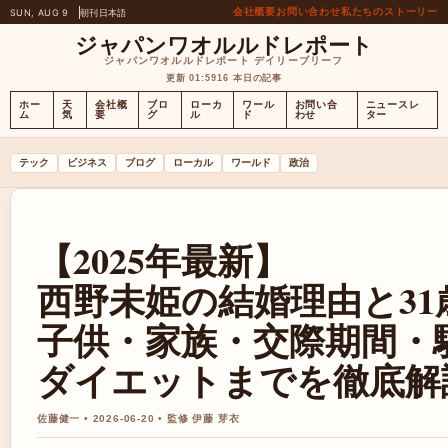
会社概要
お問い合わせ
私たちのストーリー
SUN, AUG 9
朝刊
日本語
ジャパンワオルルドレポート
ジャパンワオルルドレポート デイリーブリーフ
更新 01:59
16 本日の記事
ホー
天
会社概
ブロ
ローカ
ワール
お問い合
ニュースレ
ム
気
要
グ
ル
ド
わせ
ター
テック
ビジネス
ブログ
ローカル
ワールド
政治
【2025年最新】
西野未姫の結婚理由と3
子供・家族・交際期間・
ダイエットまでを徹底解
佐藤健一 • 2026-06-20 • 監修 伊藤 芽衣