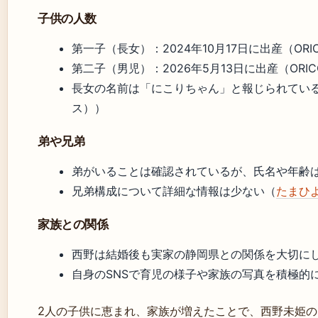
子供の人数
第一子（長女）：2024年10月17日に出産（OR
第二子（男児）：2026年5月13日に出産（ORI
長女の名前は「にこりちゃん」と報じられている（
ス））
弟や兄弟
弟がいることは確認されているが、氏名や年齢は非公
兄弟構成について詳細な情報は少ない（
たまひ
家族との関係
西野は結婚後も実家の静岡県との関係を大切に
自身のSNSで育児の様子や家族の写真を積極的
2人の子供に恵まれ、家族が増えたことで、西野未姫