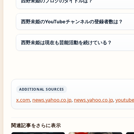
西野未姫のブログのタイトルは？
西野未姫のYouTubeチャンネルの登録者数は？
西野未姫は現在も芸能活動を続けている？
ADDITIONAL SOURCES
x.com
,
news.yahoo.co.jp
,
news.yahoo.co.jp
,
youtub
関連記事をさらに表示