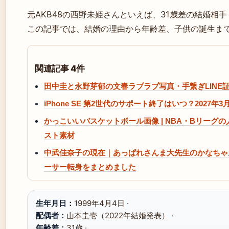
元AKB48の西野未姫さんといえば、31歳差の結婚相
この記事では、結婚の理由から年齢差、子供の誕生ま
関連記事 4件
田中圭と永野芽郁の文春ラブラブ写真・手繋ぎLINE
iPhone SE 第2世代のサポート終了はいつ？2027年3
かっこいいバスケットボール画像 | NBA・Bリー
スト素材
中武佳奈子の現在｜あっぱれさんま大先生のかなちゃ
ーサー転身をまとめました
生年月日：
1999年4月4日 ·
配偶者：
山本圭壱（2022年結婚発表） ·
年齢差：
31歳 ·