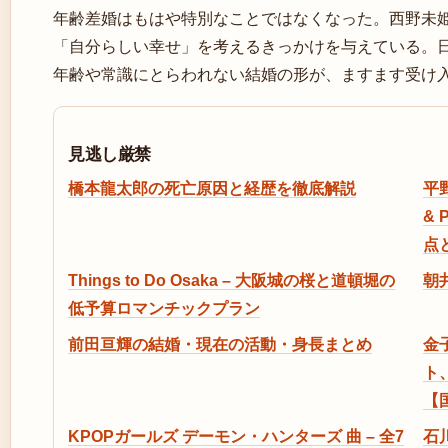
年齢差婚はもはや特別なことではなくなった。西野未
「自分らしい幸せ」を考えるきっかけを与えている。
年齢や常識にとらわれない結婚の形が、ますます受け
見逃し厳禁
橋本龍太郎の死亡原因と経歴を徹底解説
平
&
点
Things to Do Osaka – 大阪城の桜と道頓堀の
朝
低予算ロマンチックプラン
前田亘輝の結婚・現在の活動・身長まとめ
金
ト
【
KPOPガールズ デーモン・ハンターズ 曲 – 全7
石