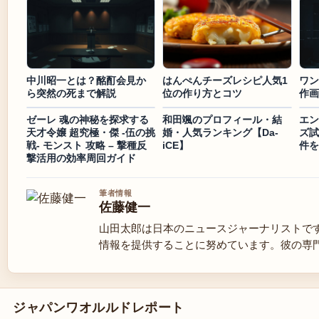
中川昭一とは？酩酊会見か
はんぺんチーズレシピ人気1
ワン
ら突然の死まで解説
位の作り方とコツ
作画
ゼーレ 魂の神秘を探求する
和田颯のプロフィール・結
エン
天才令嬢 超究極・傑 -伍の挑
婚・人気ランキング【Da-
ズ試
戦- モンスト 攻略 – 撃種反
iCE】
件を
撃活用の効率周回ガイド
筆者情報
佐藤健一
山田太郎は日本のニュースジャーナリストで
情報を提供することに努めています。彼の専
ジャパンワオルルドレポート