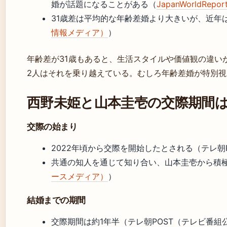
婚が話題になることがある（
JapanWorldRe
31歳差は平均的な年齢差婚より大きいが、近年
情報メディア）
）
年齢差が31歳もあると、生活スタイルや価値観の違い
2人はそれを乗り越えている。むしろ年齢差婚が特別
西野未姫と山本圭壱の交際期間
交際の始まり
2022年頃から交際を開始したとされる（テレ朝
共通の知人を通じて知り合い、山本圭壱から積
ースメディア）
）
結婚までの期間
交際期間は約1年半（テレ朝POST（テレビ番組