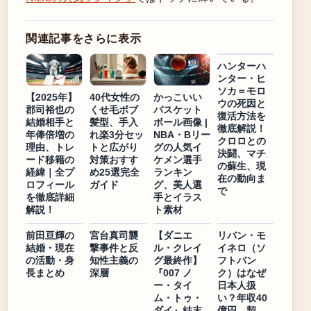
関連記事をさらに表示
ハンターハ
ンター・ヒ
ソカ＝モロ
【2025年】
40代女性の
かっこいい
ウの死因と
郡司裕也の
くせ毛ボブ
バスケット
復活方法を
結婚相手と
髪型、手入
ボール画像 |
徹底解説！
年俸倍増の
れ楽3分セッ
NBA・Bリー
クロロとの
理由、トレ
トと広がり
グの人気イ
決闘、マチ
ード移籍の
対策おすす
ケメン選手
の蘇生、現
経緯｜全プ
め25選完全
ランキン
在の動向ま
ロフィール
ガイド
グ、美人選
で
を徹底詳細
手とイラス
解説！
ト素材
前田亘輝の
宮台真司襲
【ダニエ
リバン・モ
結婚・現在
撃事件と反
ル・クレイ
イネロ（ソ
の活動・身
知性主義の
グ最終作】
フトバン
長まとめ
深層
『007 ノ
ク）はなぜ
ー・タイ
日本人扱
ム・トゥ・
い？年収40
ダイ』結末
億円、契