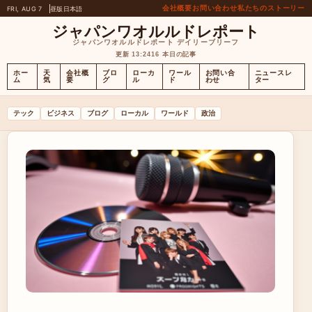
会社概要
お問い合わせ
私たちのストーリー
FRI, AUG 7
昼版
日本語
ジャパンワオルルドレポート
ジャパンワオルルドレポート デイリーブリーフ
更新 13:24
16 本日の記事
ホー
天
会社概
ブロ
ローカ
ワール
お問い合
ニュースレ
ム
気
要
グ
ル
ド
わせ
ター
テック
ビジネス
ブログ
ローカル
ワールド
政治