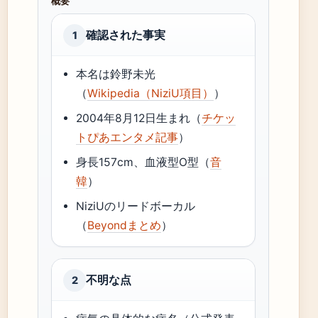
概要
確認された事実
1
本名は鈴野未光
（
Wikipedia（NiziU項目）
）
2004年8月12日生まれ（
チケッ
トぴあエンタメ記事
）
身長157cm、血液型O型（
音
韓
）
NiziUのリードボーカル
（
Beyondまとめ
）
不明な点
2