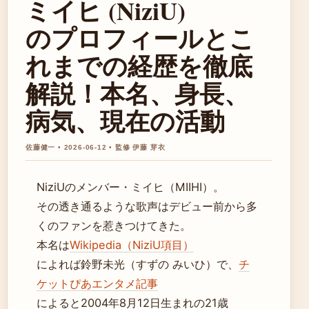
ミイヒ (NiziU)
のプロフィールとこ
れまでの経歴を徹底
解説！本名、身長、
病気、現在の活動
佐藤健一 • 2026-06-12 • 監修 伊藤 芽衣
NiziUのメンバー・ミイヒ（MIIHI）。
その透き通るような歌声はデビュー前から多
くのファンを惹きつけてきた。
本名は
Wikipedia（NiziU項目）
によれば鈴野未光（すずの みいひ）で、
チ
ケットぴあエンタメ記事
によると2004年8月12日生まれの21歳