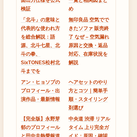
面出力仕様を公式
一覧と相関図まと
検証
め
「北斗」の意味と
無印良品 空気でで
代表的な使われ方
きたソファ 販売終
を総合解説：語
了 なぜ – 空気漏れ
源、北斗七星、北
原因と交換・返品
斗の拳、
対応、在庫状況を
SixTONES松村北
解説
斗までを
アン・ヒョソプの
ヘアセットのやり
プロフィール・出
方とコツ｜簡単手
演作品・最新情報
順・スタイリング
剤選び
【完全版】永野芽
中央道 渋滞 リアル
郁のプロフィール
タイム 上り完全ガ
と田中圭熱愛報道
イド：原因・確認