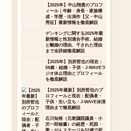
【2025年】中山翔貴のプロフ
ィール｜年齢・身長・家族構
成・学歴・出演作【父・中山
秀征】最新情報を徹底解説
ゲンキングに関する2025年最
新情報と性別適合手術、結婚
と離婚の理由、干された理由
まで全詳細徹底解説
【2025年】別所哲也の現在：
59歳・結婚・子供・J-WAVEラ
ジオ休止理由とプロフィール
を徹底解説
【2025年最新】別所哲也のプ
ロフィールと現在：配偶者・
子供・生い立ち・J-WAVE休演
理由まで徹底解説
石川知裕（元衆議院議員・小
沢一郎秘書）の経歴・死因・
妻・がんステージを52歳で死