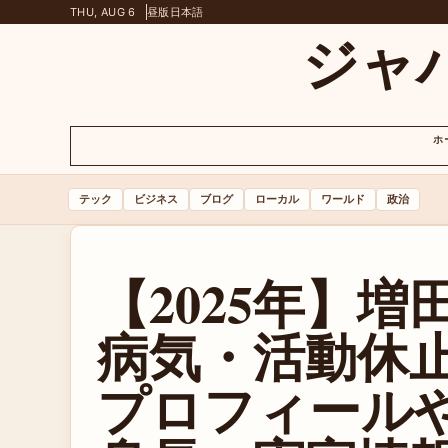
THU, AUG 6
昼版
日本語
ジャ
ホ
テック
ビジネス
ブログ
ローカル
ワールド
政治
【2025年】
病気・活動休
プロフィール