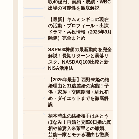
収40億円、契約・成績・WBC
出場の可能性を徹底解説
【最新】キムミンギュの現在
の活動・プロフィール・出演
ドラマ・兵役情報（2025年9月
除隊）完全まとめ
S&P500株価の最新動向を完全
解説！長期リターンと暴落リ
スク、NASDAQ100比較と新
NISA活用法
【2025年最新】西野未姫の結
婚理由と31歳差婚の実態！子
供・家族・交際期間・馴れ初
め・ダイエットまでを徹底解
説
柄本時生の結婚相手はさとう
ほなみ！再婚と交際0日婚の真
相や前妻入来茉里との離婚、
芸能一家とモテる理由も徹底