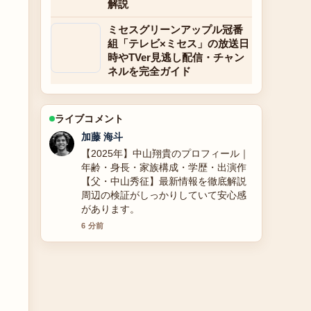
解説
ミセスグリーンアップル冠番
組「テレビ×ミセス」の放送日
時やTVer見逃し配信・チャン
ネルを完全ガイド
ライブコメント
高橋 蓮
ゲンキングに関する2025年最新情報と
性別適合手術、結婚と離婚の理由、干
された理由まで全詳細徹底解説 の整理
がとても分かりやすいです。今日の中
でも特に読みやすいです。
8 分前