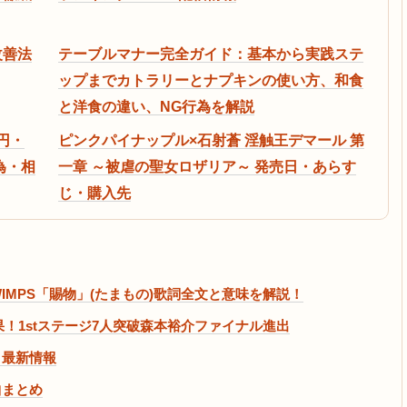
改善法
テーブルマナー完全ガイド：基本から実践ステ
ップまでカトラリーとナプキンの使い方、和食
と洋食の違い、NG行為を解説
円・
ピンクパイナップル×石射蒼 淫触王デマール 第
為・相
一章 ～被虐の聖女ロザリア～ 発売日・あらす
じ・購入先
DWIMPS「賜物」(たまもの)歌詞全文と意味を解説！
果！1stステージ7人突破森本裕介ファイナル進出
・最新情報
曲まとめ