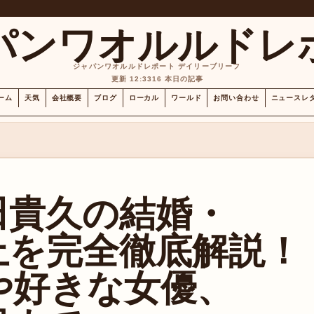
パンワオルルドレ
ジャパンワオルルドレポート デイリーブリーフ
更新 12:33
16 本日の記事
ーム
天気
会社概要
ブログ
ローカル
ワールド
お問い合わせ
ニュースレ
増田貴久の結婚・
止を完全徹底解説！
や好きな女優、