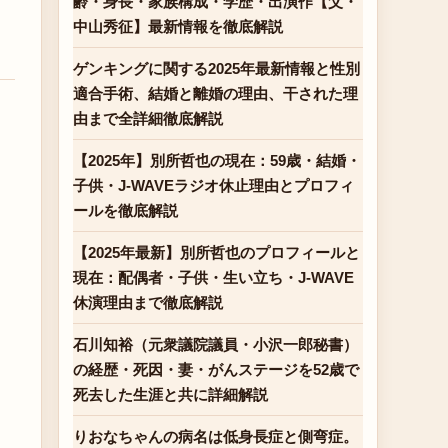
齢・身長・家族構成・学歴・出演作【父・
中山秀征】最新情報を徹底解説
ゲンキングに関する2025年最新情報と性別
適合手術、結婚と離婚の理由、干された理
由まで全詳細徹底解説
【2025年】別所哲也の現在：59歳・結婚・
子供・J-WAVEラジオ休止理由とプロフィ
ールを徹底解説
【2025年最新】別所哲也のプロフィールと
現在：配偶者・子供・生い立ち・J-WAVE
休演理由まで徹底解説
石川知裕（元衆議院議員・小沢一郎秘書）
の経歴・死因・妻・がんステージを52歳で
死去した生涯と共に詳細解説
りおなちゃんの病名は低身長症と側弯症。