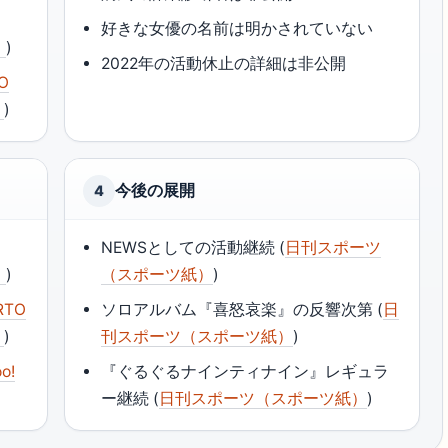
好きな女優の名前は明かされていない
）
)
2022年の活動休止の詳細は非公開
O
）
)
今後の展開
4
NEWSとしての活動継続 (
日刊スポーツ
）
)
（スポーツ紙）
)
RTO
ソロアルバム『喜怒哀楽』の反響次第 (
日
）
)
刊スポーツ（スポーツ紙）
)
o!
『ぐるぐるナインティナイン』レギュラ
ー継続 (
日刊スポーツ（スポーツ紙）
)