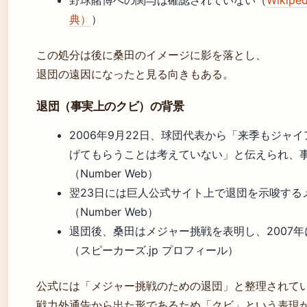
野球賭博への関与は確認されていない（
Wiki
典）
）
この処分は後に桑田のイメージに影を落とし、
退団の遠因になったと見る向きもある。
退団（事実上のクビ）の背景
2006年9月22日、球団代表から「来季もジャ
げてもらうことは考えていない」と伝えられ、
（Number Web）
翌23日には巨人公式サイト上で退団を示唆する
（Number Web）
退団後、桑田はメジャー挑戦を表明し、2007
（スピーカーズ.jp プロフィール）
公式には「メジャー挑戦のための退団」と整理されて
戦力外通告から出た形であるため「クビ」という表現