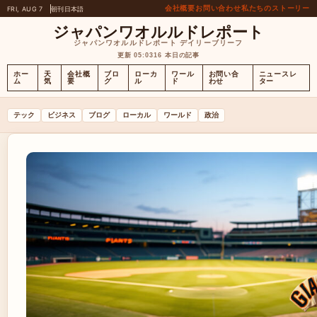
会社概要
お問い合わせ
私たちのストーリー
FRI, AUG 7
朝刊
日本語
ジャパンワオルルドレポート
ジャパンワオルルドレポート デイリーブリーフ
更新 05:03
16 本日の記事
ホー
天
会社概
ブロ
ローカ
ワール
お問い合
ニュースレ
ム
気
要
グ
ル
ド
わせ
ター
テック
ビジネス
ブログ
ローカル
ワールド
政治