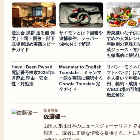
送別会 挨拶 送る側 例
サイモンとは？国籍や
野菜嫌いな子供
文 | 上司・同僚・部下
逮捕事件、ラッパー
すめの人気レシ
立場別短め実践スピー
SiMoNまで解説
年齢別の克服方
チガイド
菜ジュース・青
も徹底的に解説
Have I Been Pwned
Myanmar to English
リバン・モイネ
電話番号検索2025年5
Translate – ミャンマ
フトバンク）は
月廃止 理由・安全
ー語を英語に翻訳する
本人扱い？年収4
性・対処法
Google Translate完
円、契約・成績
全ガイド
WBC出場の可能
徹底解説
筆者情報
佐藤健一
山田太郎は日本のニュースジャーナリストで
報道し、読者に正確な情報を提供することに