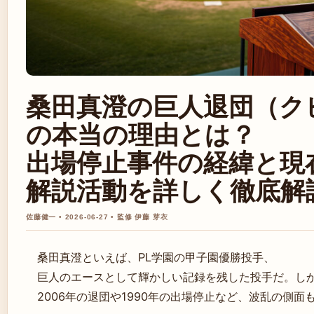
桑田真澄の巨人退団（ク
の本当の理由とは？
出場停止事件の経緯と現
解説活動を詳しく徹底解
佐藤健一 • 2026-06-27 • 監修 伊藤 芽衣
桑田真澄といえば、PL学園の甲子園優勝投手、
巨人のエースとして輝かしい記録を残した投手だ。し
2006年の退団や1990年の出場停止など、波乱の側面