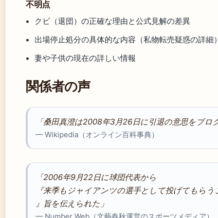
不明点
クビ（退団）の正確な理由と公式見解の差異
出場停止処分の具体的な内容（私物転売疑惑の詳細
妻や子供の現在の詳しい情報
関係者の声
「桑田真澄は2008年3月26日に引退の意思をブ
— Wikipedia（オンライン百科事典）
「2006年9月22日に球団代表から
『来季もジャイアンツの選手として投げてもらう
』旨を伝えられた」
— Number Web（文藝春秋運営のスポーツメディア）