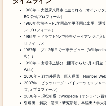
タイムライン
1968年
– 大阪府八尾市に生まれる（オイシッ
BC 公式プロフィール）
1980年代前半
– PL学園高で甲子園に出場、通
ン プロフィール）
1985年
– ドラフト1位で読売ジャイアンツに入
ロフィール）
1987年
– プロ2年目で一軍デビュー（Wikiped
典））
1990年
– 出場停止処分（開幕から1か月＋罰金10
Web）
2006年
– 戦力外通告、巨人退団（Number We
2007年
– ピッツバーグ・パイレーツでメジャ
ズ.jp プロフィール）
2008年
– 現役引退（Wikipedia（オンライン
引退後
– 解説・講演・研究活動、早稲田大学大