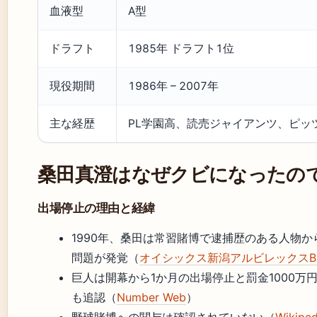
血液型
A型
ドラフト
1985年 ドラフト1位
現役期間
1986年 – 2007年
主な経歴
PL学園高、読売ジャイアンツ、ピッ
桑田真澄はなぜクビになったの
出場停止の理由と経緯
1990年、桑田は常習賭博で逮捕歴のある人物
問題が発覚（
オイシックス新潟アルビレックスB
巨人は開幕から1か月の出場停止と罰金1000万
も追認（
Number Web
）