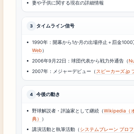
妻や子供に関する現在の詳細情報
タイムライン信号
3
1990年：開幕から1か月の出場停止＋罰金100
Web
）
2006年9月22日：球団代表から戦力外通告（
N
2007年：メジャーデビュー（
スピーカーズ.jp
今後の動き
4
野球解説者・評論家として継続（
Wikipedi
典）
）
講演活動と執筆活動（
システムブレーン プロ