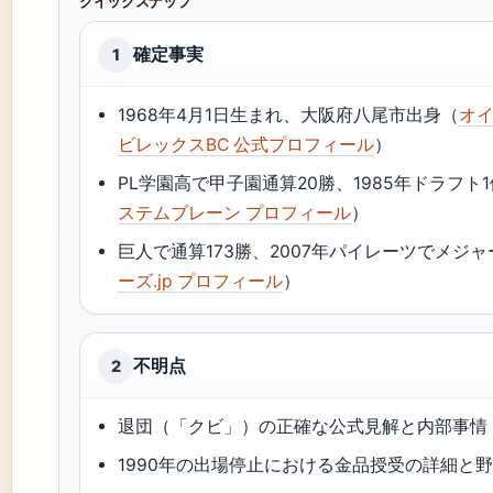
クイックスナップ
確定事実
1
1968年4月1日生まれ、大阪府八尾市出身（
オ
ビレックスBC 公式プロフィール
）
PL学園高で甲子園通算20勝、1985年ドラフト
ステムブレーン プロフィール
）
巨人で通算173勝、2007年パイレーツでメジ
ーズ.jp プロフィール
）
不明点
2
退団（「クビ」）の正確な公式見解と内部事情
1990年の出場停止における金品授受の詳細と