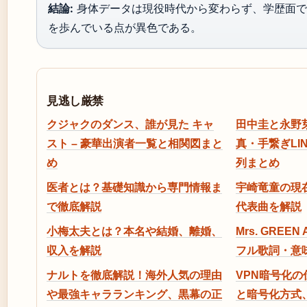
結論:
身体データは現役時代から変わらず、学歴面で
を歩んでいる点が異色である。
見逃し厳禁
クジャクのダンス、誰が見た キャ
田中圭と永野
スト – 豪華出演者一覧と相関図まと
真・手繋ぎLI
め
列まとめ
医者とは？基礎知識から専門情報ま
宇崎竜童の現
で徹底解説
代表曲を解説
小梅太夫とは？本名や結婚、離婚、
Mrs. GREEN
収入を解説
フル歌詞・意
ナルトを徹底解説！海外人気の理由
VPN暗号化
や最強キャラランキング、黒幕の正
と暗号化方式