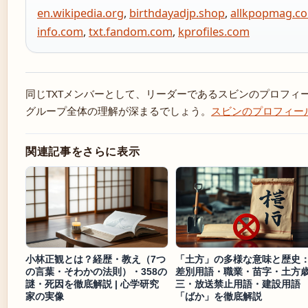
en.wikipedia.org
,
birthdayadjp.shop
,
allkpopmag.c
info.com
,
txt.fandom.com
,
kprofiles.com
同じTXTメンバーとして、リーダーであるスビンのプロフィ
グループ全体の理解が深まるでしょう。
スビンのプロフィー
関連記事をさらに表示
小林正観とは？経歴・教え（7つ
「土方」の多様な意味と歴史
の言葉・そわかの法則）・358の
差別用語・職業・苗字・土方
謎・死因を徹底解説 | 心学研究
三・放送禁止用語・建設用語
家の実像
「ばか」を徹底解説