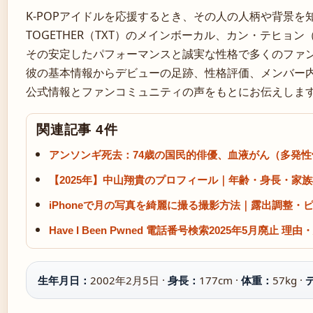
K-POPアイドルを応援するとき、その人の人柄や背景を知
TOGETHER（TXT）のメインボーカル、カン・テヒョ
その安定したパフォーマンスと誠実な性格で多くのファ
彼の基本情報からデビューの足跡、性格評価、メンバー
公式情報とファンコミュニティの声をもとにお伝えしま
関連記事 4件
アンソンギ死去：74歳の国民的俳優、血液がん（多発
【2025年】中山翔貴のプロフィール｜年齢・身長・家
iPhoneで月の写真を綺麗に撮る撮影方法｜露出調整
Have I Been Pwned 電話番号検索2025年5月廃止 
生年月日：
2002年2月5日 ·
身長：
177cm ·
体重：
57kg ·