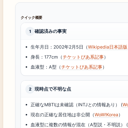
クイック概要
確認済みの事実
1
生年月日：2002年2月5日（
Wikipedia日本語版
身長：177cm（
チケットぴあ系記事
）
血液型：A型（
チケットぴあ系記事
）
現時点で不明な点
2
正確なMBTIは未確認（INTJとの情報あり） (
Wo
現在の正確な居住地は非公開（
WoW!Korea
）
血液型に複数の情報が混在（A型説・不明説） 