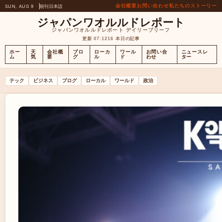
会社概要
お問い合わせ
私たちのストーリー
SUN, AUG 9
朝刊
日本語
ジャパンワオルルドレポート
ジャパンワオルルドレポート デイリーブリーフ
更新 07:12
16 本日の記事
ホー
天
会社概
ブロ
ローカ
ワール
お問い合
ニュースレ
ム
気
要
グ
ル
ド
わせ
ター
テック
ビジネス
ブログ
ローカル
ワールド
政治