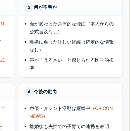
何が不明か
2
ON
顔が変わった具体的な理由（本人からの
公式言及なし）
イ
離婚に至った詳しい経緯（確定的な情報
なし）
公式
声が「うるさい」と感じられる医学的根
拠
今後の動向
4
（全
声優・タレント活動は継続中（
ORICON
NEWS
）
チ
離婚後も夫婦での子育ての連携を表明