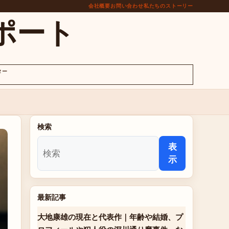
会社概要
お問い合わせ
私たちのストーリー
ポート
ター
検索
表
示
最新記事
大地康雄の現在と代表作｜年齢や結婚、プ