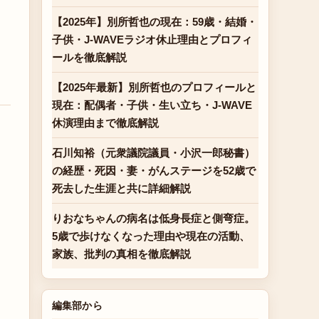
【2025年】別所哲也の現在：59歳・結婚・
子供・J-WAVEラジオ休止理由とプロフィ
ールを徹底解説
【2025年最新】別所哲也のプロフィールと
現在：配偶者・子供・生い立ち・J-WAVE
休演理由まで徹底解説
石川知裕（元衆議院議員・小沢一郎秘書）
の経歴・死因・妻・がんステージを52歳で
死去した生涯と共に詳細解説
りおなちゃんの病名は低身長症と側弯症。
5歳で歩けなくなった理由や現在の活動、
家族、批判の真相を徹底解説
編集部から