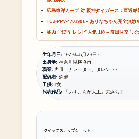
広島東洋カープ 対 阪神タイガース：直近
FC2-PPV-4701981 – ありなちゃん完
豚肉 ごぼう レシピ 人気 1位 – 簡単甘辛
生年月日:
1973年5月29日 ·
出身地:
神奈川県横浜市 ·
職業:
声優、ナレーター、タレント ·
配偶者:
森渉 ·
子供:
1女 ·
代表作品:
『あずまんが大王』美浜ちよ
クイックスナップショット