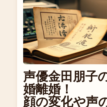
声優金田朋子
婚離婚！
顔の変化や声