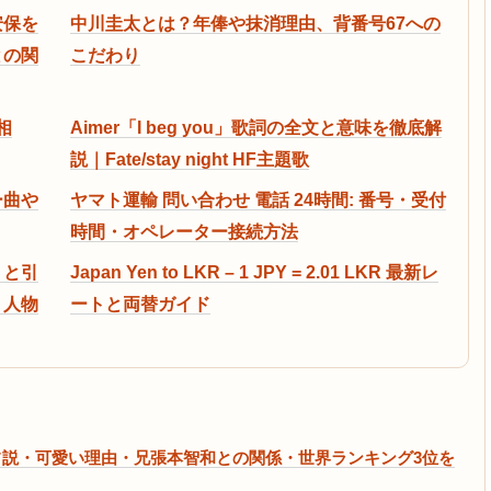
安保を
中川圭太とは？年俸や抹消理由、背番号67への
との関
こだわり
真相
Aimer「I beg you」歌詞の全文と意味を徹底解
説｜Fate/stay night HF主題歌
ー曲や
ヤマト運輸 問い合わせ 電話 24時間: 番号・受付
時間・オペレーター接続方法
）と引
Japan Yen to LKR – 1 JPY = 2.01 LKR 最新レ
・人物
ートと両替ガイド
説・可愛い理由・兄張本智和との関係・世界ランキング3位を