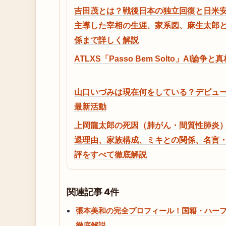
吉田茂とは？戦後日本の独立回復と日米
主導した宰相の生涯、家系図、麻生太郎
係まで詳しく解説
ATLXS「Passo Bem Solto」AI論争と
山口いづみは現在何をしている？デビュ
最新活動
上岡龍太郎の死因（肺がん・間質性肺炎
退理由、家族構成、ミキとの関係、名言
評をすべて徹底解説
関連記事 4件
張本美和の完全プロフィール！国籍・ハーフ
徹底解説