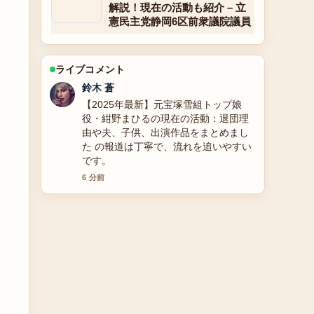
解説！現在の活動も紹介 – 立
憲民主党静岡6区前衆議院議員
ライブコメント
渡辺 結衣
大地康雄の現在と代表作｜年齢や結
婚、プロフィールや犯人役の深川通り
魔事件、なぜ最近見ない？を徹底解説
周辺の検証がしっかりしていて安心感
があります。
8 分前