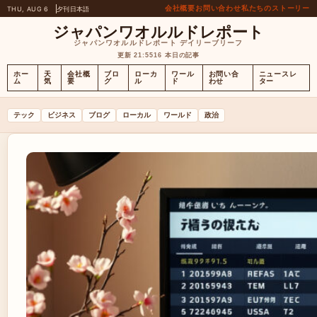
会社概要
お問い合わせ
私たちのストーリー
THU, AUG 6
夕刊
日本語
ジャパンワオルルドレポート
ジャパンワオルルドレポート デイリーブリーフ
更新 21:55
16 本日の記事
ホー
天
会社概
ブロ
ローカ
ワール
お問い合
ニュースレ
ム
気
要
グ
ル
ド
わせ
ター
テック
ビジネス
ブログ
ローカル
ワールド
政治