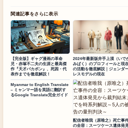
関連記事をさらに表示
【完全版】ギャグ漫画の革命
2024年最新版井手上漠（いで
児・赤塚不二夫の生涯と最高傑
みばく）のプロフィールと現
作『天才バカボン』、死因・代
の活動を徹底解説｜ジェンダ
表作までを徹底解説！
レスモデルの現在
Myanmar to English Translate
– ミャンマー語を英語に翻訳す
るGoogle Translate完全ガイド
配信者唯我（原唯之）死亡事
の全容：スーツケース遺体発