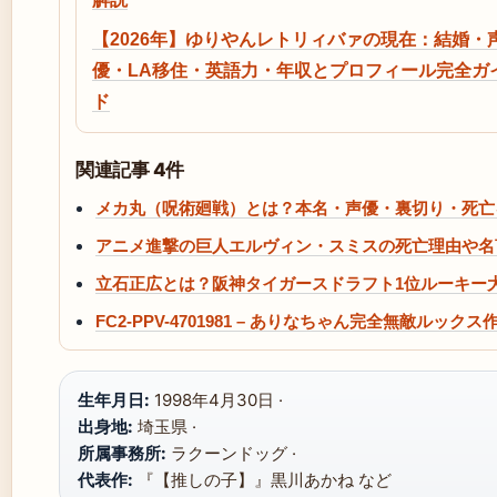
【2026年】ゆりやんレトリィバァの現在：結婚・
優・LA移住・英語力・年収とプロフィール完全ガ
ド
関連記事 4件
メカ丸（呪術廻戦）とは？本名・声優・裏切り・死亡
アニメ進撃の巨人エルヴィン・スミスの死亡理由や名
立石正広とは？阪神タイガースドラフト1位ルーキー
FC2-PPV-4701981 – ありなちゃん完全無敵ルック
生年月日:
1998年4月30日 ·
出身地:
埼玉県 ·
所属事務所:
ラクーンドッグ ·
代表作:
『【推しの子】』黒川あかね など