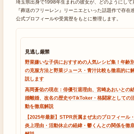
埼玉県出身で1998年生まれの彼女が、どのようにし
『葬送のフリーレン』リーニエといった話題作で存在
公式プロフィールや受賞歴をもとに整理します。
見逃し厳禁
野菜嫌いな子供におすすめの人気レシピ集！年齢
の克服方法と野菜ジュース・青汁比較も徹底的に
説します
高岡蒼佑の現在：俳優引退理由、宮崎あおいとの
婚離婚、改名の歴史やTikToker・格闘家としての
動を徹底解説
【2025年最新】STPR所属まぜ太のプロフィール
炎上理由・活動休止の経緯・鬱くんとの関係を徹
解説