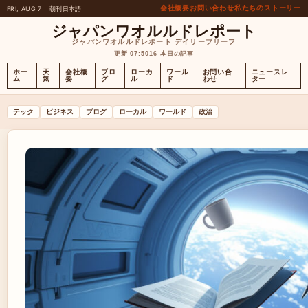
会社概要
お問い合わせ
私たちのストーリー
FRI, AUG 7
朝刊
日本語
ジャパンワオルルドレポート
ジャパンワオルルドレポート デイリーブリーフ
更新 07:50
16 本日の記事
ホー
天
会社概
ブロ
ローカ
ワール
お問い合
ニュースレ
ム
気
要
グ
ル
ド
わせ
ター
テック
ビジネス
ブログ
ローカル
ワールド
政治