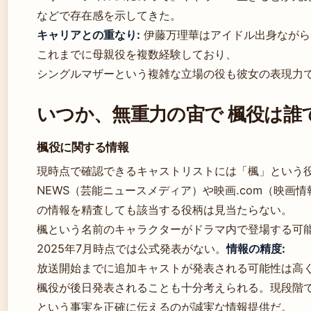
などで存在感を示してきた。
キャリアとの重なり:
伊藤万理華はアイドル出身ながら
これまでに母親役を複数経験しており、
シングルマザーという複雑な立場の役も彼女の表現力
いつか、無重力の宙で 楓役は誰
楓役に関する情報
現時点で確認できるキャストリストには「楓」という役名
NEWS（芸能ニュースメディア）や映画.com（映画
の情報を精査しても該当する役柄は見当たらない。
楓という名前のキャラクターがドラマ内で登場する可
2025年7月時点では公式発表がない。
情報の精度:
放送開始までに追加キャストが発表される可能性は高
楓役が後日発表されることも十分考えられる。現段階
という事実を正確に伝えるのが誠実な情報提供だ。