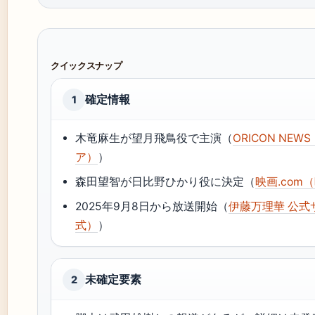
クイックスナップ
確定情報
1
木竜麻生が望月飛鳥役で主演（
ORICON NE
ア）
）
森田望智が日比野ひかり役に決定（
映画.co
2025年9月8日から放送開始（
伊藤万理華 公
式）
）
未確定要素
2