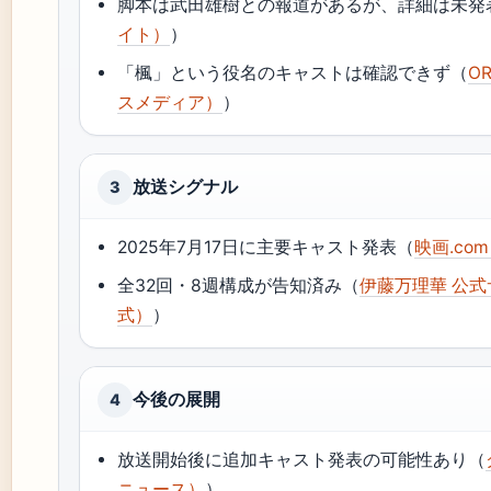
脚本は武田雄樹との報道があるが、詳細は未発
イト）
）
「楓」という役名のキャストは確認できず（
O
スメディア）
）
放送シグナル
3
2025年7月17日に主要キャスト発表（
映画.c
全32回・8週構成が告知済み（
伊藤万理華 公
式）
）
今後の展開
4
放送開始後に追加キャスト発表の可能性あり（
ニュース）
）