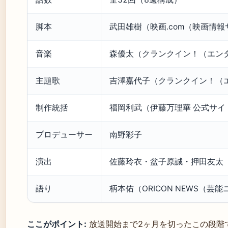
脚本
武田雄樹（映画.com（映画情
音楽
森優太（クランクイン！（エン
主題歌
吉澤嘉代子（クランクイン！（
制作統括
福岡利武（伊藤万理華 公式サ
プロデューサー
南野彩子
演出
佐藤玲衣・盆子原誠・押田友太
語り
柄本佑（ORICON NEWS（芸
ここがポイント:
放送開始まで2ヶ月を切ったこの段階