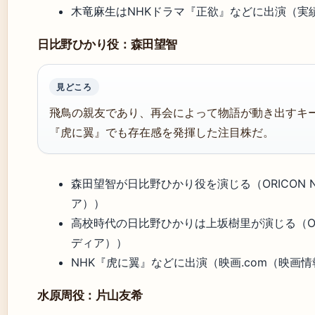
木竜麻生はNHKドラマ『正欲』などに出演（実
日比野ひかり役：森田望智
見どころ
飛鳥の親友であり、再会によって物語が動き出すキ
『虎に翼』でも存在感を発揮した注目株だ。
森田望智が日比野ひかり役を演じる（ORICON 
ア））
高校時代の日比野ひかりは上坂樹里が演じる（ORI
ディア））
NHK『虎に翼』などに出演（映画.com（映画
水原周役：片山友希