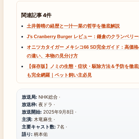
関連記事 4件
土井善晴の経歴と一汁一菜の哲学を徹底解説
J’s Cranberry Burger レビュー：鎌倉のクラ
オニツカタイガー メキシコ66 SD完全ガイド：高価
の違い、本物の見分け方
【保存版】ノミの生態・症状・駆除方法＆予防を徹底
も完全網羅｜ペット飼い主必見
放送局:
NHK総合 ·
放送枠:
夜ドラ ·
放送開始:
2025年9月8日 ·
主演:
木竜麻生 ·
主要キャスト数:
7名 ·
語り:
柄本佑