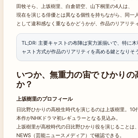
田牧そら、上坂樹里、白倉碧空、山下桐里の4人は、
現在を演じる俳優とは異なる個性を持ちながら、同一
として違和感なく重なるかどうかが、作品のリアリテ
TL;DR: 主要キャストの布陣は実力派揃いで、特
ャスト方式が作品のリアリティを高める鍵となりそ
いつか、無重力の宙で ひかりの
か？
上坂樹里のプロフィール
日比野ひかりの高校生時代を演じるのは上坂樹里。10
本作がNHKドラマ初レギュラーとなる見込み。
上坂樹里が高校時代の日比野ひかり役を演じることは、O
NEWS（芸能ニュースメディア）で確認できる。