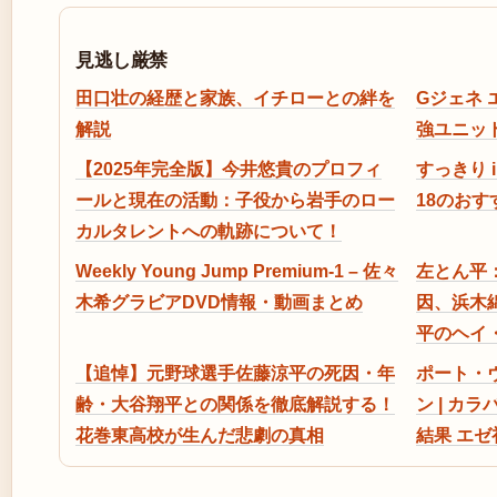
見逃し厳禁
田口壮の経歴と家族、イチローとの絆を
Gジェネ 
解説
強ユニッ
【2025年完全版】今井悠貴のプロフィ
すっきり i
ールと現在の活動：子役から岩手のロー
18のおす
カルタレントへの軌跡について！
Weekly Young Jump Premium-1 – 佐々
左とん平
木希グラビアDVD情報・動画まとめ
因、浜木
平のヘイ
【追悼】元野球選手佐藤涼平の死因・年
ポート・ヴ
齢・大谷翔平との関係を徹底解説する！
ン | カ
花巻東高校が生んだ悲劇の真相
結果 エ