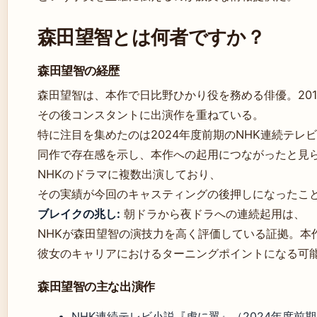
森田望智とは何者ですか？
森田望智の経歴
森田望智は、本作で日比野ひかり役を務める俳優。20
その後コンスタントに出演作を重ねている。
特に注目を集めたのは2024年度前期のNHK連続テレ
同作で存在感を示し、本作への起用につながったと見
NHKのドラマに複数出演しており、
その実績が今回のキャスティングの後押しになったこ
ブレイクの兆し:
朝ドラから夜ドラへの連続起用は、
NHKが森田望智の演技力を高く評価している証拠。本
彼女のキャリアにおけるターニングポイントになる可
森田望智の主な出演作
NHK連続テレビ小説『虎に翼』（2024年度前