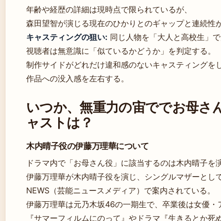
年齢や経歴の詳細は現時点で限られているが、
森田望智が演じる現在のひかりとのギャップと連続性
キャスティングの狙い:
同じ人物を「大人と高校生」で
視聴者は無意識に「似ているかどうか」を判定する。
制作サイドがどれだけ違和感のないキャスティングを
作品への没入感を左右する。
いつか、無重力の宙ででお母さ
ャストは？
木内晴子役の伊藤万理華について
ドラマ内で「お母さん役」に該当するのは木内晴子を
伊藤万理華が木内晴子役を演じ、シングルマザーとして登
NEWS（芸能ニュースメディア）で案内されている。
伊藤万理華は元乃木坂46の一期生で、卒業後は女優・
『サマーフィルムにのって』やドラマ『生きるとか死