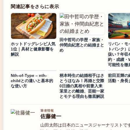
関連記事をさらに表示
田中哲司の学歴・家族・
ホットドッグレシピ人気
リバン・モ
仲間由紀恵との結婚まと
1位｜具材と健康影響を
トバンク）
め
解説
扱い？年収
約・成績・
可能性を徹
Nth-of-Type – nth-
柄本時生の結婚相手はさ
前田亘輝の
childとの違いと基本的
とうほなみ！再婚と交際
活動・身長
な使い方
0日婚の真相や前妻入来
茉里との離婚、芸能一家
とモテる理由も徹底解説
筆者情報
佐藤健一
山田太郎は日本のニュースジャーナリストで