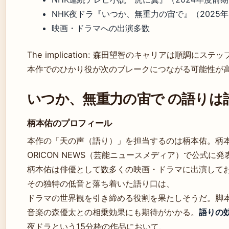
NHK夜ドラ『いつか、無重力の宙で』（2025年
映画・ドラマへの出演多数
The implication: 森田望智のキャリアは順調にス
本作でのひかり役が次のブレークにつながる可能性が
いつか、無重力の宙で の語りは
柄本佑のプロフィール
本作の「天の声（語り）」を担当するのは柄本佑。柄
ORICON NEWS（芸能ニュースメディア）で公式に
柄本佑は俳優として数多くの映画・ドラマに出演して
その独特の低音と落ち着いた語り口は、
ドラマの世界観を引き締める役割を果たしそうだ。脚
音楽の森優太との相乗効果にも期待がかかる。
語りの効
夜ドラという15分枠の作品において、