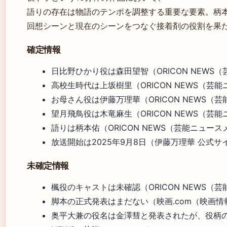
語りの存在は物語のテンポを調整する重要な要素。柄
回想シーンと現在のシーンをつなぐ接着剤の役割を果
確定情報
日比野ひかり役は森田望智（ORICON NEWS
高校生時代は上坂樹里（ORICON NEWS（芸
お母さん役は伊藤万理華（ORICON NEWS（
望月飛鳥役は木竜麻生（ORICON NEWS（芸
語りは柄本佑（ORICON NEWS（芸能ニュー
放送開始は2025年9月8日（伊藤万理華 公式
未確定情報
楓役のキャストは未確認（ORICON NEWS（
脚本の正式発表はまだない（映画.com（映画情
奥平大兼の役名は金澤彗と発表されたが、役柄の詳