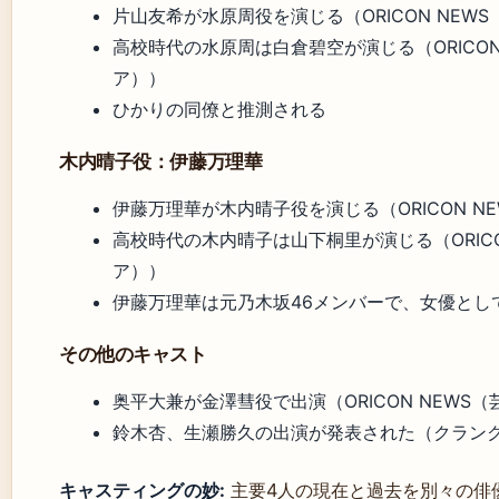
片山友希が水原周役を演じる（ORICON NEW
高校時代の水原周は白倉碧空が演じる（ORICON
ア））
ひかりの同僚と推測される
木内晴子役：伊藤万理華
伊藤万理華が木内晴子役を演じる（ORICON N
高校時代の木内晴子は山下桐里が演じる（ORICO
ア））
伊藤万理華は元乃木坂46メンバーで、女優とし
その他のキャスト
奥平大兼が金澤彗役で出演（ORICON NEWS
鈴木杏、生瀬勝久の出演が発表された（クラン
キャスティングの妙:
主要4人の現在と過去を別々の俳