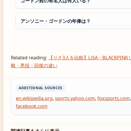
ゴードン姓の有名人は何人いる？
アンソニー・ゴードンの年俸は？
Related reading:
【りさ3人を比較】LiSA・BLACKPINKリ
靴・悪役・回復の違い
ADDITIONAL SOURCES
en.wikipedia.org
,
sports.yahoo.com
,
foxsports.com
facebook.com