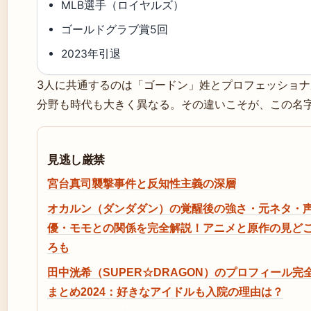
MLB選手（ロイヤルズ）
ゴールドグラブ賞5回
2023年引退
3人に共通するのは「ゴードン」姓とプロフェッショ
分野も時代も大きく異なる。その違いこそが、この名
見逃し厳禁
宮台真司襲撃事件と反知性主義の深層
オカルン（ダンダダン）の覚醒後の強さ・元ネタ・
優・モモとの関係を完全解説！アニメと原作の見ど
ろも
田中洸希（SUPER☆DRAGON）のプロフィール完
まとめ2024：好きなアイドルも入院の理由は？