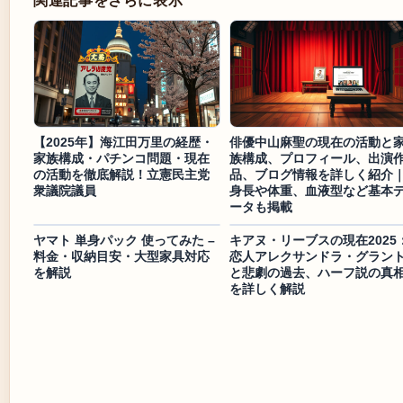
関連記事をさらに表示
【2025年】海江田万里の経歴・
俳優中山麻聖の現在の活動と
家族構成・パチンコ問題・現在
族構成、プロフィール、出演
の活動を徹底解説！立憲民主党
品、ブログ情報を詳しく紹介
衆議院議員
身長や体重、血液型など基本
ータも掲載
ヤマト 単身パック 使ってみた –
キアヌ・リーブスの現在2025
料金・収納目安・大型家具対応
恋人アレクサンドラ・グラン
を解説
と悲劇の過去、ハーフ説の真
を詳しく解説