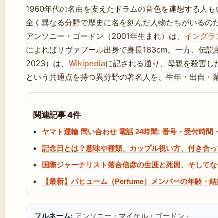
1960年代の名曲を支えたドラムの音色を連想する人
全く異なる分野で歴史に名を刻んだ人物たちがいるの
アンソニー・ゴードン（2001年生まれ）は、
イングラ
によればリヴァプール出身で身長183cm。一方、伝説
2023）は、
Wikipedia
に記される通り、母親を殺害し
という共通点を持つ異分野の著名人を、生年・出自・
関連記事 4件
ヤマト運輸 問い合わせ 電話 24時間: 番号・受付時
記念日とは？意味や種類、カップル祝い方、付き合っ
国際ジャーナリスト落合信彦の生涯と死因、そしてな
【最新】パヒューム（Perfume）メンバーの年齢
フルネーム:
アンソニー・マイケル・ゴードン ·