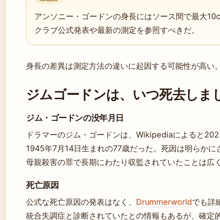
アンソニー・ゴードンの身長にはソース間で最大10
クラブ公式発表や最新の測定を参照すべきだ。
身長の差異は測定方法の違いに起因する可能性が高い
ジムゴードンは、いつ死去しま
ジム・ゴードンの没年月日
ドラマーのジム・ゴードンは、Wikipediaによると20
1945年7月14日生まれの77歳だった。死因は明らか
母親殺害の罪で長期にわたり収監されていたことは広
死亡原因
公式な死亡原因の発表はなく、
Drummerworld
でも詳
統合失調症と診断されていたとの情報もあるが、確定