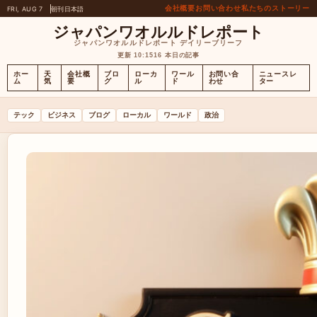
会社概要
お問い合わせ
私たちのストーリー
FRI, AUG 7
朝刊
日本語
ジャパンワオルルドレポート
ジャパンワオルルドレポート デイリーブリーフ
更新 10:15
16 本日の記事
ホー
天
会社概
ブロ
ローカ
ワール
お問い合
ニュースレ
ム
気
要
グ
ル
ド
わせ
ター
テック
ビジネス
ブログ
ローカル
ワールド
政治