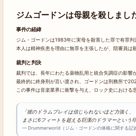
ジムゴードンは母親を殺しまし
事件の経緯
ジム・ゴードンは1983年に実母を殺害した罪で有罪判決を
本人は精神疾患を理由に無罪を主張したが、陪審員は
裁判と判決
裁判では、長年にわたる薬物乱用と統合失調症の影響
最終的に終身刑が言い渡され、ゴードンは刑務所で20
この事件は音楽業界に衝撃を与え、ロック史における
「彼のドラムプレイは信じられないほど力強く、
まさに6フィートを超える巨漢のドラマーという
— Drummerworld（ジム・ゴードンの体格に関する記