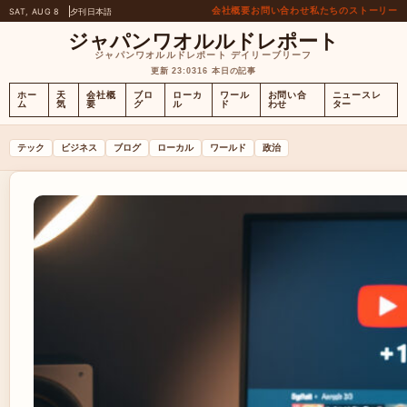
会社概要
お問い合わせ
私たちのストーリー
SAT, AUG 8
夕刊
日本語
ジャパンワオルルドレポート
ジャパンワオルルドレポート デイリーブリーフ
更新 23:03
16 本日の記事
ホー
天
会社概
ブロ
ローカ
ワール
お問い合
ニュースレ
ム
気
要
グ
ル
ド
わせ
ター
テック
ビジネス
ブログ
ローカル
ワールド
政治