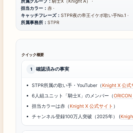
所属グループ：
騎士X（Knight A） ·
担当カラー：
赤 ·
キャッチフレーズ：
STPR夜の帝王イケボ歌い手No.1 ·
所属事務所：
STPR
クイック概要
確認済みの事実
1
STPR所属の歌い手・YouTuber（
Knight X
6人組ユニット「騎士X」のメンバー（
ORICO
担当カラーは赤（
Knight X 公式サイト
）
チャンネル登録100万人突破（2025年） (
Kni