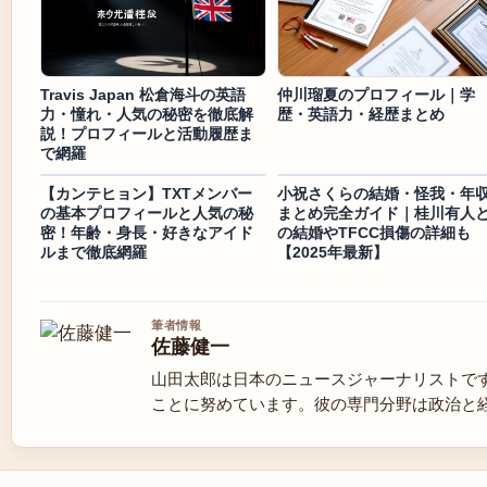
Travis Japan 松倉海斗の英語
仲川瑠夏のプロフィール｜学
力・憧れ・人気の秘密を徹底解
歴・英語力・経歴まとめ
説！プロフィールと活動履歴ま
で網羅
【カンテヒョン】TXTメンバー
小祝さくらの結婚・怪我・年
の基本プロフィールと人気の秘
まとめ完全ガイド｜桂川有人
密！年齢・身長・好きなアイド
の結婚やTFCC損傷の詳細も
ルまで徹底網羅
【2025年最新】
筆者情報
佐藤健一
山田太郎は日本のニュースジャーナリストで
ことに努めています。彼の専門分野は政治と