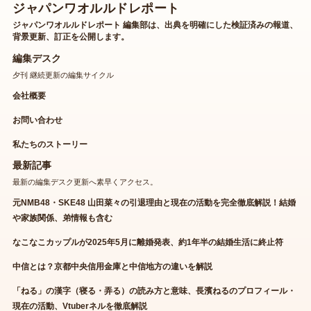
ジャパンワオルルドレポート
ジャパンワオルルドレポート 編集部は、出典を明確にした検証済みの報道、
背景更新、訂正を公開します。
編集デスク
夕刊 継続更新の編集サイクル
会社概要
お問い合わせ
私たちのストーリー
最新記事
最新の編集デスク更新へ素早くアクセス。
元NMB48・SKE48 山田菜々の引退理由と現在の活動を完全徹底解説！結婚
や家族関係、弟情報も含む
なこなこカップルが2025年5月に離婚発表、約1年半の結婚生活に終止符
中信とは？京都中央信用金庫と中信地方の違いを解説
「ねる」の漢字（寝る・弄る）の読み方と意味、長濱ねるのプロフィール・
現在の活動、Vtuberネルを徹底解説