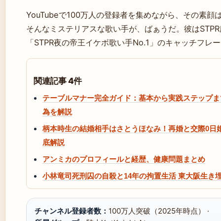
YouTubeで100万人の登録者を集めながら、その素
そんなミステリアスな歌い手が、ばぁうだ。彼はSTP
「STPR夜の帝王イケボ歌い手No.1」のキャッチフレ
関連記事 4件
テーブルマナー完全ガイド：基本から実践ステップま
為を解説
柄本時生の結婚相手はさとうほなみ！再婚と交際0日
底解説
アンミカのプロフィールと経歴、健康問題まとめ
小林竜司死刑囚の自殺と14年の拘置生活 東大阪生
チャンネル登録者数：
100万人突破（2025年時点） ·