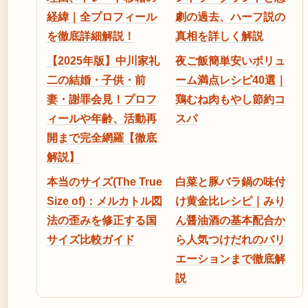
経緯｜全プロフィール
劇の過去、ハーフ説の
を徹底詳細解説！
真相を詳しく解説
【2025年版】中川家礼
夜ご飯簡単安いボリュ
二の結婚・子供・前
ーム満点レシピ40選｜
妻・謝罪会見！プロフ
鶏むね肉もやし節約コ
ィールや年齢、活動再
スパ
開まで完全網羅【徹底
解説】
本当のサイズ(The True
白菜と豚バラ鍋の味付
Size of)：メルカトル図
け黄金比レシピ｜みり
法の歪みを修正する国
ん醤油酒の基本配合か
サイズ比較ガイド
ら人気つけだれのバリ
エーションまで徹底解
説