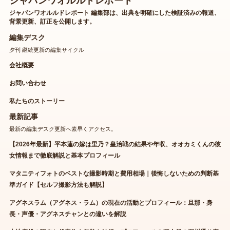
ジャパンワオルルドレポート
ジャパンワオルルドレポート 編集部は、出典を明確にした検証済みの報道、
背景更新、訂正を公開します。
編集デスク
夕刊 継続更新の編集サイクル
会社概要
お問い合わせ
私たちのストーリー
最新記事
最新の編集デスク更新へ素早くアクセス。
【2026年最新】平本蓮の嫁は里乃？皇治戦の結果や年収、オオカミくんの彼
女情報まで徹底解説と基本プロフィール
マタニティフォトのベストな撮影時期と費用相場｜後悔しないための判断基
準ガイド【セルフ撮影方法も解説】
アグネスラム（アグネス・ラム）の現在の活動とプロフィール：旦那・身
長・声優・アグネスチャンとの違いを解説