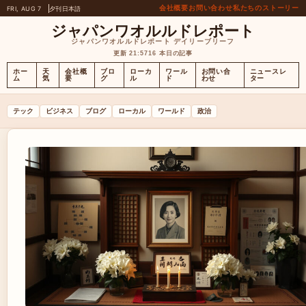
会社概要
お問い合わせ
私たちのストーリー
FRI, AUG 7
夕刊
日本語
ジャパンワオルルドレポート
ジャパンワオルルドレポート デイリーブリーフ
更新 21:57
16 本日の記事
ホー
天
会社概
ブロ
ローカ
ワール
お問い合
ニュースレ
ム
気
要
グ
ル
ド
わせ
ター
テック
ビジネス
ブログ
ローカル
ワールド
政治