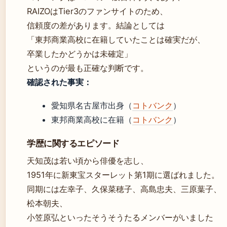
RAIZOはTier3のファンサイトのため、
信頼度の差があります。結論としては
「東邦商業高校に在籍していたことは確実だが、
卒業したかどうかは未確定」
というのが最も正確な判断です。
確認された事実：
愛知県名古屋市出身（
コトバンク
）
東邦商業高校に在籍（
コトバンク
）
学歴に関するエピソード
天知茂は若い頃から俳優を志し、
1951年に新東宝スターレット第1期に選ばれました。
同期には左幸子、久保菜穂子、高島忠夫、三原葉子、
松本朝夫、
小笠原弘といったそうそうたるメンバーがいました