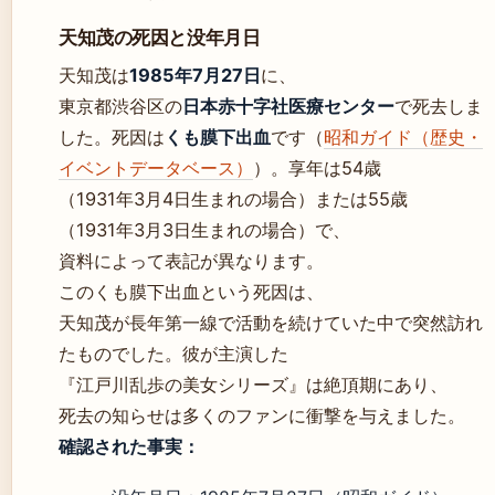
天知茂の死因と没年月日
天知茂は
1985年7月27日
に、
東京都渋谷区の
日本赤十字社医療センター
で死去しま
した。死因は
くも膜下出血
です（
昭和ガイド（歴史・
イベントデータベース）
）。享年は54歳
（1931年3月4日生まれの場合）または55歳
（1931年3月3日生まれの場合）で、
資料によって表記が異なります。
このくも膜下出血という死因は、
天知茂が長年第一線で活動を続けていた中で突然訪れ
たものでした。彼が主演した
『江戸川乱歩の美女シリーズ』は絶頂期にあり、
死去の知らせは多くのファンに衝撃を与えました。
確認された事実：