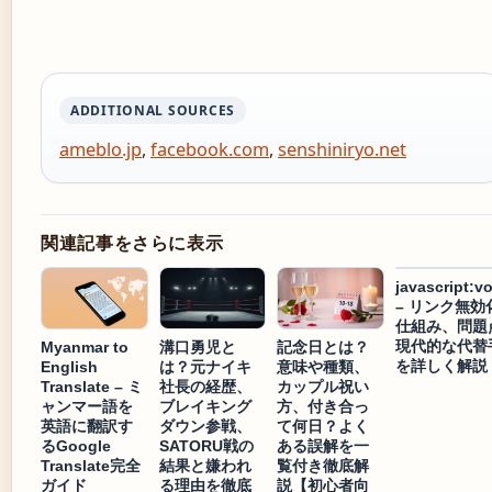
ADDITIONAL SOURCES
ameblo.jp
,
facebook.com
,
senshiniryo.net
関連記事をさらに表示
javascript:vo
– リンク無効
仕組み、問題
現代的な代替
Myanmar to
溝口勇児と
記念日とは？
を詳しく解説
English
は？元ナイキ
意味や種類、
Translate – ミ
社長の経歴、
カップル祝い
ャンマー語を
ブレイキング
方、付き合っ
英語に翻訳す
ダウン参戦、
て何日？よく
るGoogle
SATORU戦の
ある誤解を一
Translate完全
結果と嫌われ
覧付き徹底解
ガイド
る理由を徹底
説【初心者向