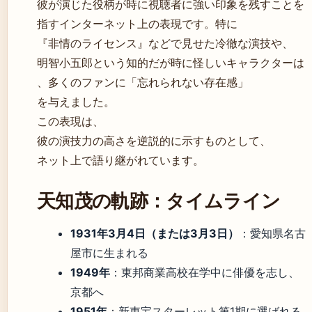
彼が演じた役柄が時に視聴者に強い印象を残すことを
指すインターネット上の表現です。特に
『非情のライセンス』などで見せた冷徹な演技や、
明智小五郎という知的だが時に怪しいキャラクターは
、多くのファンに「忘れられない存在感」
を与えました。
この表現は、
彼の演技力の高さを逆説的に示すものとして、
ネット上で語り継がれています。
天知茂の軌跡：タイムライン
1931年3月4日（または3月3日）
：愛知県名古
屋市に生まれる
1949年
：東邦商業高校在学中に俳優を志し、
京都へ
1951年
：新東宝スターレット第1期に選ばれる