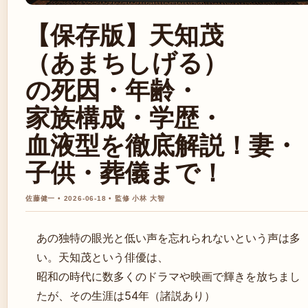
【保存版】天知茂
（あまちしげる）
の死因・年齢・
家族構成・学歴・
血液型を徹底解説！妻・
子供・葬儀まで！
佐藤健一 • 2026-06-18 • 監修 小林 大智
あの独特の眼光と低い声を忘れられないという声は多
い。天知茂という俳優は、
昭和の時代に数多くのドラマや映画で輝きを放ちまし
たが、その生涯は54年（諸説あり）