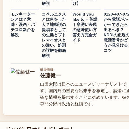
解説
け】
モンキーター
コペルニクス
Would you
0120-407-07
ンとは？意
とは何をした
like to – 英語
から電話がか
味・漫画・パ
人？地動説の
丁寧誘い表現
かってきたら
チスロ新台を
提唱者として
の意味使い方
出るべき？
解説
の生涯とプト
答え方完全ガ
KDDIの正規
レマイオスと
イド
電話番号かど
の違い、処刑
うか見分ける
の誤解を徹底
コツ
解説
筆者情報
佐藤健一
山田太郎は日本のニュースジャーナリストで
す。国内外の重要な出来事を報道し、読者に
確な情報を提供することに努めています。彼
専門分野は政治と経済です。