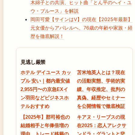
木綿子との共演、ヒット曲「とん平のヘイ・ユ
ウ・ブルース」を解説
岡田可愛【サインはV】の現在【2025年最新】
元女優からアパレルへ、76歳の年齢や家族・経
歴を徹底解説！
見逃し厳禁
ホテル デイユース カッ
苫米地英人とは？現在
プル 安い｜都内最安値
の活動実態、学術的実
2,955円〜の京急EXイ
績、年収推定、批判の
ン羽田などビジネスホ
真偽、経歴やセミナー
テルおすすめ
を公開情報で徹底検証
【2025年】郡司裕也の
キアヌ・リーブスの現
結婚相手と年俸倍増の
在2025：恋人アレクサ
理由、トレード移籍の
ンドラ・グラントと悲