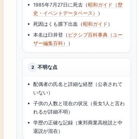
1985年7月27日に死去（
昭和ガイド（歴
史・イベントデータベース）
）
死因はくも膜下出血（
昭和ガイド
）
本名は臼井登（
ピクシブ百科事典（ユー
ザー編集百科）
）
不明な点
2
配偶者の氏名と詳細な経歴（公表されて
いない）
子供の人数と現在の状況（長女1人と言わ
れるが詳細不明）
学歴の正確な記録（東邦商業高校説と中
退説が混在）