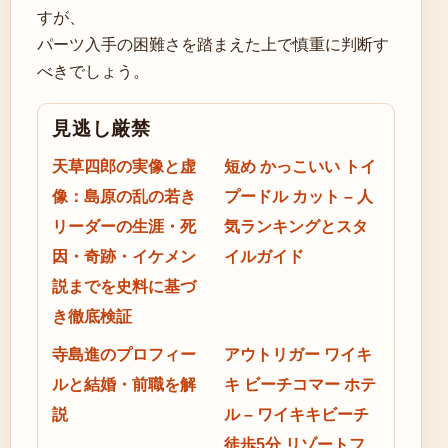
すが、
パーツ入手の困難さを踏まえた上で慎重に判断す
べきでしょう。
見逃し厳禁
天草四郎の実像と虚
短め かっこいい トイ
像：島原の乱の若き
プードル カット – 人
リーダーの生涯・死
気ランキングとスタ
因・奇跡・イケメン
イルガイド
説までを史料に基づ
き徹底検証
寺島進のプロフィー
アウトリガー ワイキ
ルと結婚・前職を解
キ ビーチコマー ホテ
説
ル – ワイキキビーチ
徒歩5分 リゾートフ