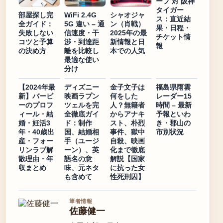
ープ 対 阪神
タイガー
部屋探し完
WiFi 2.4G
シャオジャ
ス：直近結
全ガイド：
5G 違い – 通
ン（肖戦）
果・日程・
失敗しない
信速度・干
2025年の最
チケット情
コツと予算
渉・到達距
新情報と日
報
の決め方
離を比較し
本での人気
最適な使い
分け
【2024年最
ディズニー
金子文子は
福島県雨雲
新】バービ
映画ラプン
何をした
レーダー15
ーのプロフ
ツェルを完
人？無籍者
時間 – 最新
ィール・結
全徹底ガイ
からアナキ
予報といわ
婚・妊活3
ド：制作
スト、朴烈
き・郡山の
年・40歳出
国、結婚相
事件、獄中
市別状況
産・フォー
手（ユージ
自殺、映画
リンラブ解
ーン）、英
化まで徹底
散理由・年
語名の意
解説【国家
収まとめ
味、元ネタ
に抗った女
も含めて
性死刑囚】
筆者情報
佐藤健一