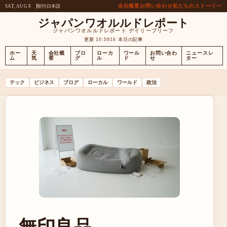
会社概要
お問い合わせ
私たちのストーリー
朝刊
日本語
SAT, AUG 8
ジャパンワオルルドレポート
ジャパンワオルルドレポート デイリーブリーフ
更新 10:59
16 本日の記事
ホー
天
会社概
ブロ
ローカ
ワール
お問い合わ
ニュースレ
ム
気
要
グ
ル
ド
せ
ター
テック
ビジネス
ブログ
ローカル
ワールド
政治
無印良品