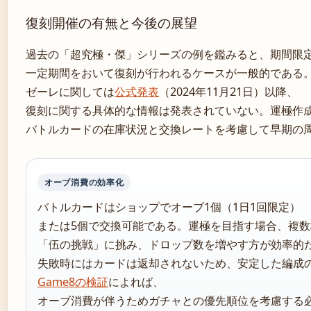
復刻開催の有無と今後の展望
過去の「超究極・傑」シリーズの例を鑑みると、期間限
一定期間をおいて復刻が行われるケースが一般的である
ゼーレに関しては
公式発表
（2024年11月21日）以降、
復刻に関する具体的な情報は発表されていない。運極作
バトルカードの在庫状況と交換レートを考慮して早期の
オーブ消費の効率化
バトルカードはショップでオーブ1個（1日1回限定）
または5個で交換可能である。運極を目指す場合、複
「伍の挑戦」に挑み、ドロップ数を増やす方が効率的
失敗時にはカードは返却されないため、安定した編成
Game8の検証
によれば、
オーブ消費が伴うためガチャとの優先順位を考慮する