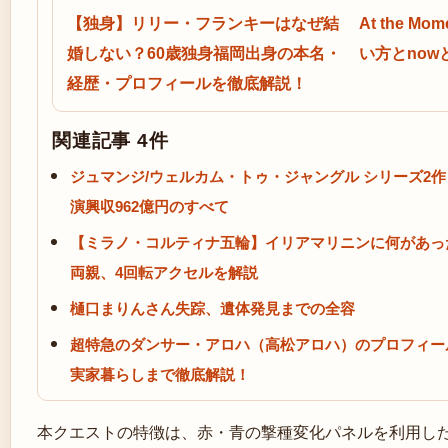
【独身】リリー・フランキーはなぜ結
At the M
婚しない？60歳独身福岡出身の本名・
い方とnow
経歴・プロフィールを徹底解説！
関連記事 4件
ジュマンジ/ウェルカム・トゥ・ジャングル シリーズ2
演興収962億円のすべて
【ミラノ・コルティナ五輪】イリアマリニンに何があっ
両親、4回転アクセルを解説
樋口まりんさん失踪、遺体発見までの全容
超特急のダンサー・アロハ（高松アロハ）のプロフィー
実家暮らしまで徹底解説！
本クエストの特徴は、赤・青の撃種変化パネルを利用し