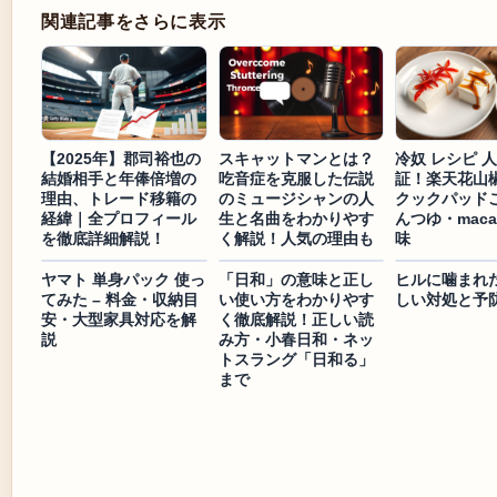
関連記事をさらに表示
【2025年】郡司裕也の
スキャットマンとは？
冷奴 レシピ 人
結婚相手と年俸倍増の
吃音症を克服した伝説
証！楽天花山
理由、トレード移籍の
のミュージシャンの人
クックパッド
経緯｜全プロフィール
生と名曲をわかりやす
んつゆ・macar
を徹底詳細解説！
く解説！人気の理由も
味
ヤマト 単身パック 使っ
「日和」の意味と正し
ヒルに噛まれ
てみた – 料金・収納目
い使い方をわかりやす
しい対処と予
安・大型家具対応を解
く徹底解説！正しい読
説
み方・小春日和・ネッ
トスラング「日和る」
まで