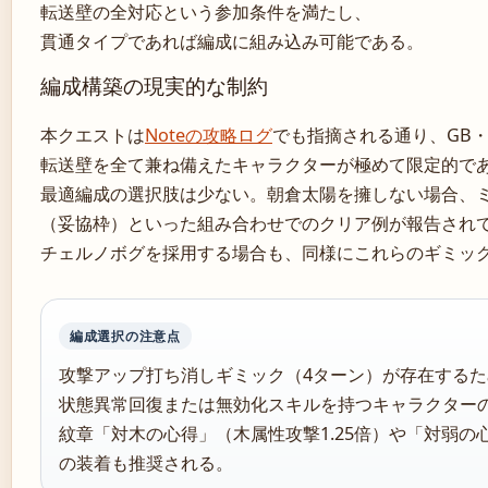
転送壁の全対応という参加条件を満たし、
貫通タイプであれば編成に組み込み可能である。
編成構築の現実的な制約
本クエストは
Noteの攻略ログ
でも指摘される通り、GB
転送壁を全て兼ね備えたキャラクターが極めて限定的で
最適編成の選択肢は少ない。朝倉太陽を擁しない場合、
（妥協枠）といった組み合わせでのクリア例が報告され
チェルノボグを採用する場合も、同様にこれらのギミッ
編成選択の注意点
攻撃アップ打ち消しギミック（4ターン）が存在するた
状態異常回復または無効化スキルを持つキャラクター
紋章「対木の心得」（木属性攻撃1.25倍）や「対弱の心
の装着も推奨される。