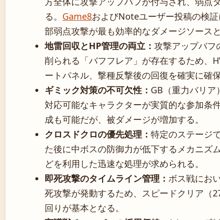
方全体に攻撃アップバフが付与され、弱点
る。
Game8
およびNoteユーザー投稿の検
部弱点攻撃が最も効率的なダメージソース
地雷回収とHP管理の両立：
攻撃アップバフ
削られる「バフフレア」が存在するため、H
ートパネル、撃種反撃後の回復を確実に確
ギミック対策の不可欠性：
GB（重力バリア
対応可能なキャラクターが実質的な参加条
成も可能だが、被ダメージが増加する。
クロスドクロの優先処理：
特定のステージ
た後に中ボスの防御力が低下するメカニズ
どを利用した迅速な処理が求められる。
即死攻撃のタイムライン管理：
ボス戦におい
死攻撃が発動するため、スピードクリア（2
回りが基本となる。