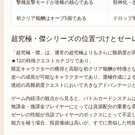
撃種反撃モードが攻略の核心である
獣神化・
初クリア報酬はオーブ5個である
ドロップ
超究極・傑シリーズの位置づけとゼー
「超究極・傑」は、通常の超究極よりもさらに難易度が
★12の特殊クエストカテゴリであり、
限定キャラクターの獲得と高額な初クリア報酬が特徴と
改への成長が可能なキャラクターであり、運極作成によ
後続の高難易度クエストにおいて大きなアドバンテージ
ゲーム内経済の観点から見ると、バトルカードシステム
無課金・微課金プレイヤーにとっては資源配分の重要な
ゼーレの性能が当該プレイヤーのボックスにとって不足
能力を補う場合、投資価値は高いが、すでに类似した性