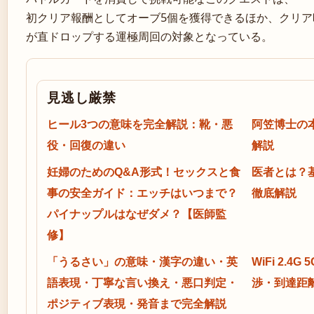
初クリア報酬としてオーブ5個を獲得できるほか、クリア
が直ドロップする運極周回の対象となっている。
見逃し厳禁
ヒール3つの意味を完全解説：靴・悪
阿笠博士の
役・回復の違い
解説
妊婦のためのQ&A形式！セックスと食
医者とは？
事の安全ガイド：エッチはいつまで？
徹底解説
パイナップルはなぜダメ？【医師監
修】
「うるさい」の意味・漢字の違い・英
WiFi 2.4
語表現・丁寧な言い換え・悪口判定・
渉・到達距
ポジティブ表現・発音まで完全解説