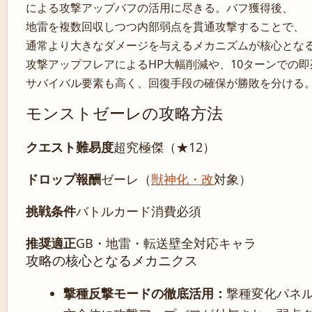
による攻撃アップバフの活用に尽きる。バフ獲得後、
地雷を複数回収しつつ内部弱点を貫通攻撃することで、
通常より大きなダメージを与えるメカニズムが核心とな
攻撃アップフレアによるHP大幅削減や、10ターンでの
サバイバル要素も高く、回復手段の確保が勝敗を分ける
モンストゼーレの攻略方法
クエスト難易度
超究極傑（★12）
ドロップ報酬
ゼーレ（
獣神化・改
対象）
挑戦条件
バトルカード消費必須
推奨適正
GB・地雷・転送壁全対応キャラ
攻略の核心となるメカニクス
撃種反撃モードの徹底活用：
撃種変化パネ