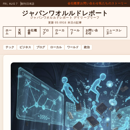
会社概要
お問い合わせ
私たちのストーリー
FRI, AUG 7
朝刊
日本語
ジャパンワオルルドレポート
ジャパンワオルルドレポート デイリーブリーフ
更新 05:09
16 本日の記事
ホー
天
会社概
ブロ
ローカ
ワール
お問い合
ニュースレ
ム
気
要
グ
ル
ド
わせ
ター
テック
ビジネス
ブログ
ローカル
ワールド
政治