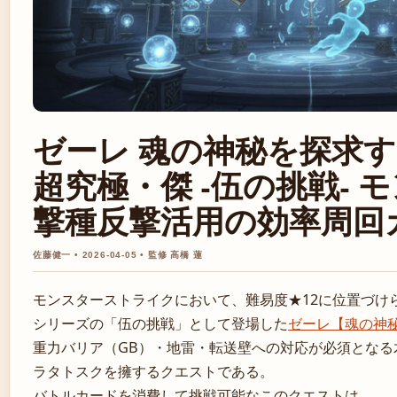
ゼーレ 魂の神秘を探求
超究極・傑 -伍の挑戦- モ
撃種反撃活用の効率周回
佐藤健一 • 2026-04-05 • 監修 高橋 蓮
モンスターストライクにおいて、難易度★12に位置づけ
シリーズの「伍の挑戦」として登場した
ゼーレ【魂の神
重力バリア（GB）・地雷・転送壁への対応が必須となる
ラタトスクを擁するクエストである。
バトルカードを消費して挑戦可能なこのクエストは、