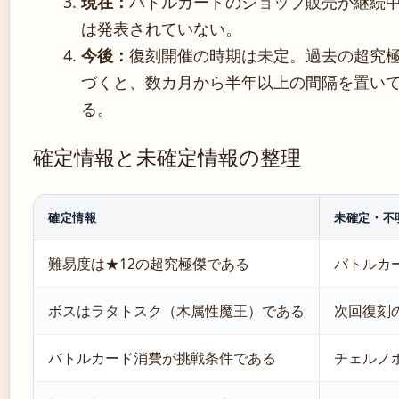
現在：
バトルカードのショップ販売が継続
は発表されていない。
今後：
復刻開催の時期は未定。過去の超究
づくと、数カ月から半年以上の間隔を置い
る。
確定情報と未確定情報の整理
確定情報
未確定・不
難易度は★12の超究極傑である
バトルカ
ボスはラタトスク（木属性魔王）である
次回復刻
バトルカード消費が挑戦条件である
チェルノ