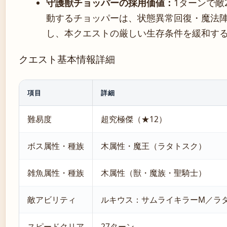
守護獣チョッパーの採用価値：
1ターンで敵
動するチョッパーは、状態異常回復・魔法陣
し、本クエストの厳しい生存条件を緩和す
クエスト基本情報詳細
項目
詳細
難易度
超究極傑（★12）
ボス属性・種族
木属性・魔王（ラタトスク）
雑魚属性・種族
木属性（獣・魔族・聖騎士）
敵アビリティ
ルキウス：サムライキラーM／ラ
スピードクリア
27ターン