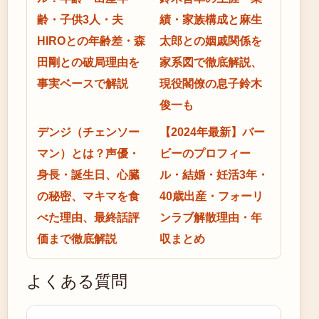
齢・子供3人・夫
績・家族構成と麻生
HIROとの年齢差・森
太郎との姻戚関係を
田剛との破局理由を
家系図で徹底解説、
事実ベースで解説
現役閣僚の息子鈴木
俊一も
デンジ（チェンソー
【2024年最新】バー
マン）とは？声優・
ビーのプロフィー
身長・誕生日、心臓
ル・結婚・妊活3年・
の秘密、マキマを食
40歳出産・フォーリ
べた理由、最終話評
ンラブ解散理由・年
価まで徹底解説
収まとめ
よくある質問