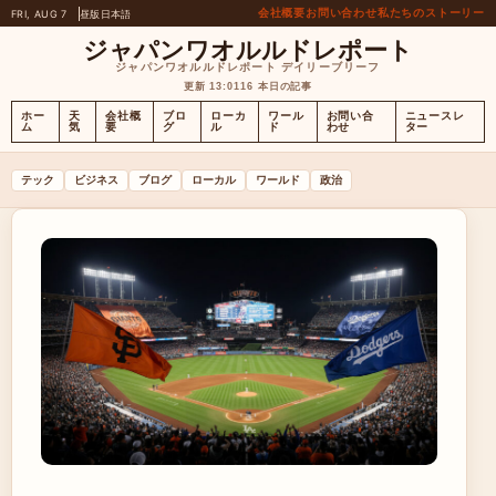
会社概要
お問い合わせ
私たちのストーリー
FRI, AUG 7
昼版
日本語
ジャパンワオルルドレポート
ジャパンワオルルドレポート デイリーブリーフ
更新 13:01
16 本日の記事
ホー
天
会社概
ブロ
ローカ
ワール
お問い合
ニュースレ
ム
気
要
グ
ル
ド
わせ
ター
テック
ビジネス
ブログ
ローカル
ワールド
政治