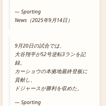
— Sporting
News（2025年9月14日）
9月20日の試合では、
大谷翔平が52号逆転3ランを記
録。
カーショウの本拠地最終登板に
貢献し、
ドジャースが勝利を収めた。
— Sporting