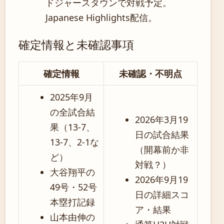
ドジャースタウンで対戦予定。
Japanese Highlights配信。
確定情報と未確認事項
確定情報
未確認・不明点
2025年9月
の全試合結
2026年3月19
果（13-7、
日の試合結果
13-7、2-1な
（開幕前か非
ど）
対戦？）
大谷翔平の
2026年9月19
49号・52号
日の詳細スコ
本塁打記録
ア・結果
山本由伸の