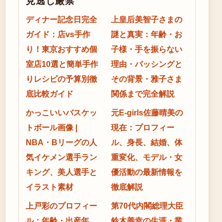
見逃し厳禁
ディナー記念日完全
上皇后美智子さまの
ガイド：店vs手作
謎と真実：年齢・お
り！東京おすすめ個
子様・手を振らない
室店10選と簡単手作
理由・バッシングと
りレシピの予算別徹
その背景・雅子さま
底比較ガイド
関係まで完全解説
かっこいいバスケッ
元E-girls佐藤晴美の
トボール画像 |
現在：プロフィー
NBA・Bリーグの人
ル、身長、結婚、体
気イケメン選手ラン
重変化、モデル・女
キング、美人選手と
優活動の最新情報を
イラスト素材
徹底解説
上戸彩のプロフィー
第70代内閣総理大臣
ル：年齢・出産年
鈴木善幸の生涯・業