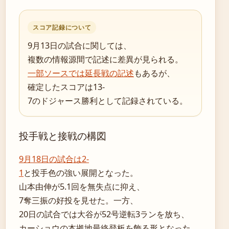
スコア記録について
9月13日の試合に関しては、
複数の情報源間で記述に差異が見られる。
一部ソースでは延長戦の記述
もあるが、
確定したスコアは13-
7のドジャース勝利として記録されている。
投手戦と接戦の構図
9月18日の試合は2-
1
と投手色の強い展開となった。
山本由伸が5.1回を無失点に抑え、
7奪三振の好投を見せた。一方、
20日の試合では大谷が52号逆転3ランを放ち、
カーショウの本拠地最終登板を飾る形となった。