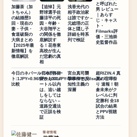
と呼ばれた
加藤茶（加
【追悼】元
浅香光代の
男 レビュー
トちゃん）
野球選手佐
相手政治家
｜あらす
の結婚歴3
藤涼平の死
は誰ですか –
じ・キャス
回・現在の
因・年齢・
元総理の正
ト・
妻・子供・
大谷翔平と
体と隠し子
Filmarks評
食道破裂の
の関係を徹
詳細を時系
価・三池崇
大病まとめ
底解説す
列で検証
史監督作品
【2025年最
る！花巻東
新情報】を
高校が生ん
徹底解説
だ悲劇の真
相
今日のネパール日本円レー
バスの停留
宮台真司襲
超RIZIN.4 真
ト:1JPY=0.96NPR,1000JPY=966NPR,Wise/Xe
所から30メ
撃事件と反
夏の喧嘩祭
比較
ートル以内
知性主義の
り 速報！朝
は、追い越
深層
倉未来がク
しをしては
レベルに判
ならない –
定勝利 全18
道路交通法
試合の結果
で正誤を検
とPPV視聴
証
方法
筆者情報