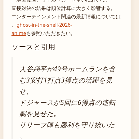
直接対決の結果は順位計算に大きく影響する。
エンターテインメント関連の最新情報については
、
ghost-in-the-shell-2026-
anime
も参照いただきたい。
ソースと引用
大谷翔平が49号ホームランを含
む3安打1打点3得点の活躍を見
せ、
ドジャースが5回に6得点の逆転
劇を見せた。
リリーフ陣も勝利を守り抜いた
。