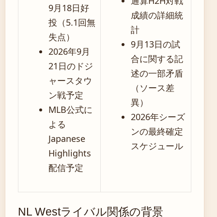
通算H2H対戦
9月18日好
成績の詳細統
投（5.1回無
計
失点）
9月13日の試
2026年9月
合に関する記
21日のドジ
述の一部矛盾
ャースタウ
（ソース差
ン戦予定
異）
MLB公式に
2026年シーズ
よる
ンの最終確定
Japanese
スケジュール
Highlights
配信予定
NL Westライバル関係の背景