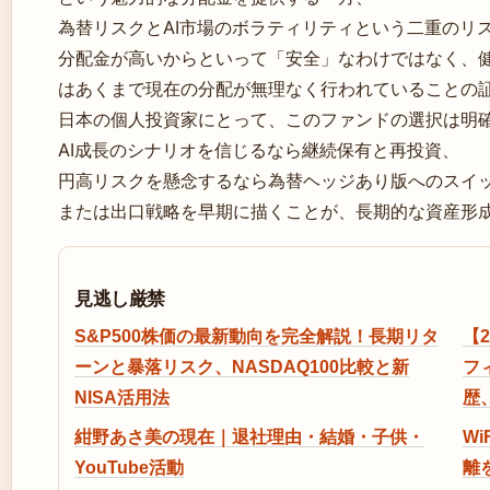
為替リスクとAI市場のボラティリティという二重のリ
分配金が高いからといって「安全」なわけではなく、健
はあくまで現在の分配が無理なく行われていることの
日本の個人投資家にとって、このファンドの選択は明
AI成長のシナリオを信じるなら継続保有と再投資、
円高リスクを懸念するなら為替ヘッジあり版へのスイ
または出口戦略を早期に描くことが、長期的な資産形
見逃し厳禁
S&P500株価の最新動向を完全解説！長期リタ
【
ーンと暴落リスク、NASDAQ100比較と新
フ
NISA活用法
歴
紺野あさ美の現在｜退社理由・結婚・子供・
Wi
YouTube活動
離