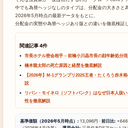
中でも為替ヘッジなしのタイプは、分配金の大きさと
2026年5月時点の最新データをもとに、
分配金の実態や為替ヘッジあり版との違いを徹底検証
関連記事 4件
市長ホテル密会相手 – 前橋小川晶市長の顔年齢処分
橋本龍太郎の死亡原因と経歴を徹底解説
【2026年】M-1グランプリ2025王者・たくろう
説
リバン・モイネロ（ソフトバンク）はなぜ日本人扱い
性を徹底解説
基準価額（2026年5月時点）:
13,096円 ·
前日比:
+646
（2026年4月決算） ·
運用会社:
三井住友DSアセットマネ