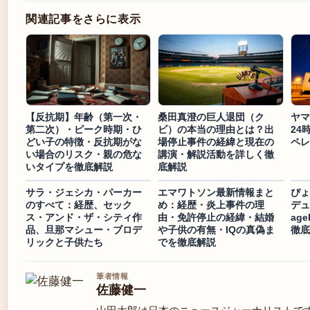
関連記事をさらに表示
【反抗期】年齢（第一次・
桑田真澄の巨人退団（ク
ヤマ
第二次）・ピーク時期・ひ
ビ）の本当の理由とは？出
24
どい子の特徴・反抗期がな
場停止事件の経緯と現在の
ペレ
い場合のリスク・親の危な
講演・解説活動を詳しく徹
いタイプを徹底解説
底解説
サラ・ジェシカ・パーカー
エマワトソン最新情報まと
ぴょ
のすべて：経歴、セック
め：経歴・炎上事件の理
デュ
ス・アンド・ザ・シティ作
由・免許停止の経緯・結婚
ag
品、旦那マシュー・ブロデ
や子供の有無・IQの真偽ま
徹底
リックと子供たち
でを徹底解説
筆者情報
佐藤健一