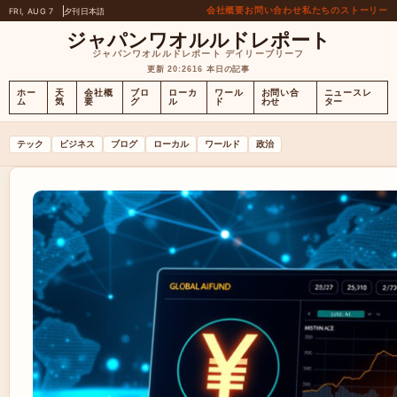
会社概要
お問い合わせ
私たちのストーリー
FRI, AUG 7
夕刊
日本語
ジャパンワオルルドレポート
ジャパンワオルルドレポート デイリーブリーフ
更新 20:26
16 本日の記事
ホー
天
会社概
ブロ
ローカ
ワール
お問い合
ニュースレ
ム
気
要
グ
ル
ド
わせ
ター
テック
ビジネス
ブログ
ローカル
ワールド
政治