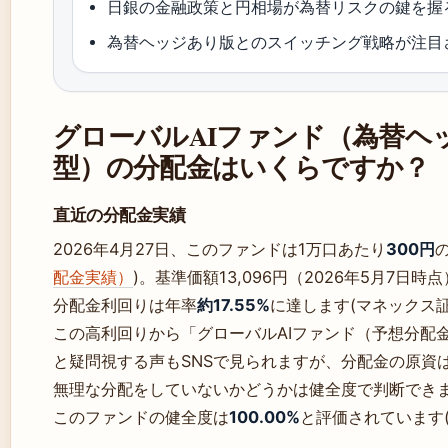
日銀の金融政策と円相場が為替リスクの鍵を握
為替ヘッジあり版とのスイッチング戦略が注目
グローバルAIファンド（為替ヘ
型）の分配金はいくらですか？
直近の分配金実績
2026年4月27日、このファンドは1万口あたり
300円
配金実績）
)。基準価額13,096円（2026年5月7日
分配金利回りは年率
約17.55%
に達します(マネックス
この高利回りから「グローバルAIファンド（予想分配
と疑問視する声もSNSで見られますが、分配金の原資
無理な分配をしていないかどうかは健全度で判断でき
このファンドの健全度は
100.00%
と評価されています