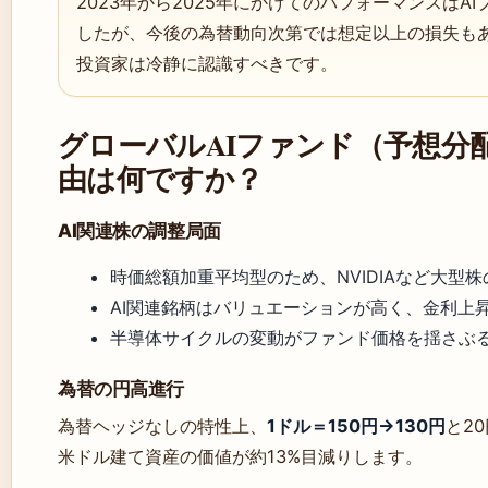
2023年から2025年にかけてのパフォーマンスは
したが、今後の為替動向次第では想定以上の損失も
投資家は冷静に認識すべきです。
グローバルAIファンド（予想分
由は何ですか？
AI関連株の調整局面
時価総額加重平均型のため、NVIDIAなど大型
AI関連銘柄はバリュエーションが高く、金利上
半導体サイクルの変動がファンド価格を揺さぶ
為替の円高進行
為替ヘッジなしの特性上、
1ドル＝150円→130円
と2
米ドル建て資産の価値が約13%目減りします。