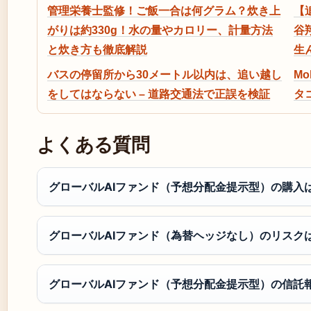
管理栄養士監修！ご飯一合は何グラム？炊き上
【
がりは約330g！水の量やカロリー、計量方法
谷
と炊き方も徹底解説
生
バスの停留所から30メートル以内は、追い越し
Mo
をしてはならない – 道路交通法で正誤を検証
タ
よくある質問
グローバルAIファンド（予想分配金提示型）の購入
グローバルAIファンド（為替ヘッジなし）のリスク
グローバルAIファンド（予想分配金提示型）の信託