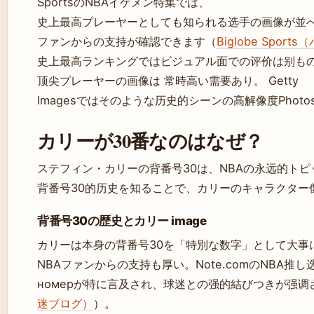
SportsのNBAイケメン特集では、
史上最高プレーヤーとしても知られる选手の画像が並
ファンからの支持が確認できます（
Biglobe Spo
史上最高ランキングではビジュアル面での评价は别も
顶尖プレーヤーの画像は 常時高い需要あり。 Getty
Imagesではそのような历史的シーンの高解像度Phot
カリーが30番なのはなぜ？
ステフィン・カリーの背番号30は、NBAの永远的ト
背番号30的历史を知ることで、カリーのキャラクター
背番号30の歴史とカリー image
カリーは本身の背番号30を「特別な数字」として大事
NBAファンからの支持も厚い。Note.comのNBA推し
номерが特に言及され、球迷との强的結びつきが强调
迷ブログ）
）。