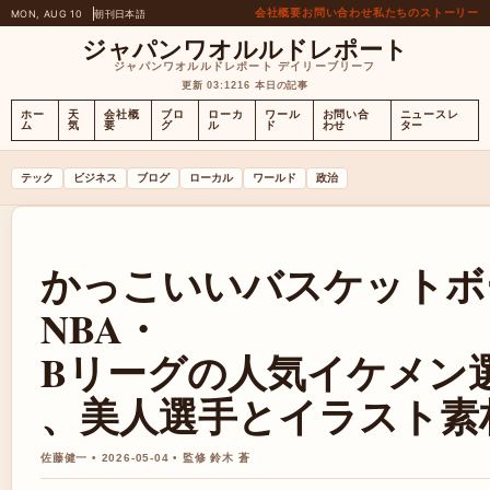
会社概要
お問い合わせ
私たちのストーリー
MON, AUG 10
朝刊
日本語
ジャパンワオルルドレポート
ジャパンワオルルドレポート デイリーブリーフ
更新 03:12
16 本日の記事
ホー
天
会社概
ブロ
ローカ
ワール
お問い合
ニュースレ
ム
気
要
グ
ル
ド
わせ
ター
テック
ビジネス
ブログ
ローカル
ワールド
政治
かっこいいバスケットボー
NBA・
Bリーグの人気イケメン
、美人選手とイラスト素
佐藤健一 • 2026-05-04 • 監修 鈴木 蒼