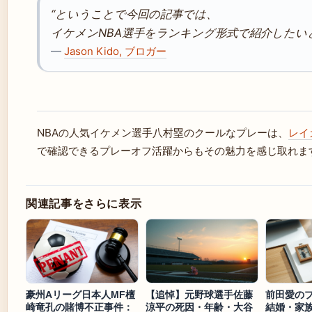
“ということで今回の記事では、
イケメンNBA選手をランキング形式で紹介したい
—
Jason Kido, ブロガー
NBAの人気イケメン選手八村塁のクールなプレーは、
レイ
で確認できるプレーオフ活躍からもその魅力を感じ取れま
関連記事をさらに表示
豪州Aリーグ日本人MF檀
【追悼】元野球選手佐藤
前田愛の
崎竜孔の賭博不正事件：
涼平の死因・年齢・大谷
結婚・家