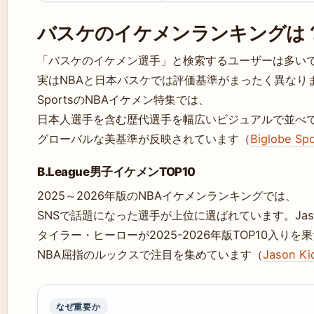
バスケのイケメンランキングは
「バスケのイケメン選手」と検索するユーザーは多い
実はNBAと日本バスケでは評価基準がまったく異なります。
SportsのNBAイケメン特集では、
日本人選手を含む歴代選手を幅広いビジュアルで並べ
グローバルな美基準が反映されています（
Biglobe
B.League男子イケメンTOP10
2025～2026年版のNBAイケメンランキングでは、
SNSで話題になった選手が上位に選ばれています。Jason 
タイラー・ヒーローが2025-2026年版TOP10入りを
NBA屈指のルックスで注目を集めています（
Jason 
なぜ重要か