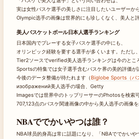
「バスケで美人な選手」という問い合わせは、
実は女性バスケ選手の美しさに注目したいユーザーか
Olympic选手の画像は世界的にも珍しくなく、美人
美人バスケットボール日本人選手ランキング
日本国内でプレーする女子バスケ選手の中にも、
オリンピック経験を要する選手が多くいます。ただし、T
Tier2ソースでverified美人选手ランキングは今のところ
Sportsの特集では女子選手含むバスケ界の美的評価
今後のデータ整備が待たれます（
Biglobe Sport
изображений美人选手の場合、Getty
Imagesでは世界中のトップリーサーのPhotosを検索
707,123点のバスケ関連画像の中から美人选手の画像
NBAででかいやつは誰？
NBA球员的身高は常に話題になり、「NBAででかい