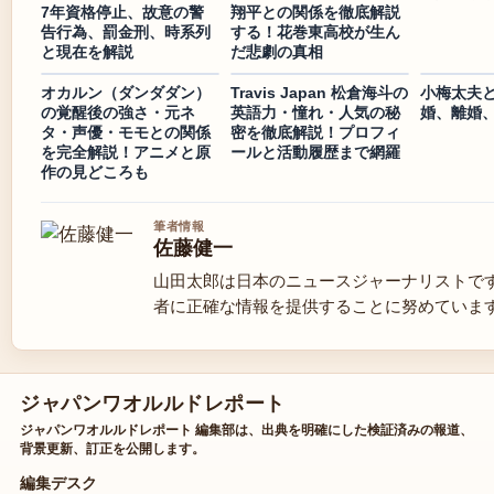
7年資格停止、故意の警
翔平との関係を徹底解説
告行為、罰金刑、時系列
する！花巻東高校が生ん
と現在を解説
だ悲劇の真相
オカルン（ダンダダン）
Travis Japan 松倉海斗の
小梅太夫
の覚醒後の強さ・元ネ
英語力・憧れ・人気の秘
婚、離婚
タ・声優・モモとの関係
密を徹底解説！プロフィ
を完全解説！アニメと原
ールと活動履歴まで網羅
作の見どころも
筆者情報
佐藤健一
山田太郎は日本のニュースジャーナリストで
者に正確な情報を提供することに努めていま
ジャパンワオルルドレポート
ジャパンワオルルドレポート 編集部は、出典を明確にした検証済みの報道、
背景更新、訂正を公開します。
編集デスク