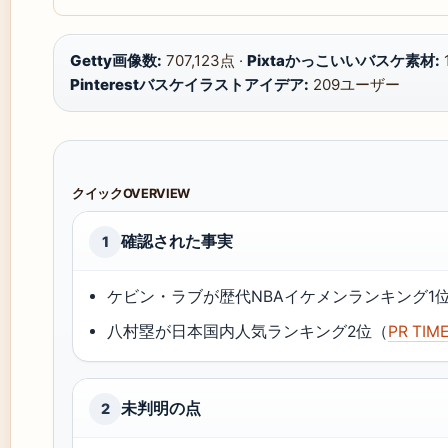
Getty画像数:
707,123点 ·
Pixtaかっこいいバスケ素材:
1
Pinterestバスケイラストアイデア:
209ユーザー
クイックOVERVIEW
確認された事実
1
ケビン・ラブが歴代NBAイケメンランキング1
八村塁が日本国内人気ランキング2位（
PR TIM
未判明の点
2