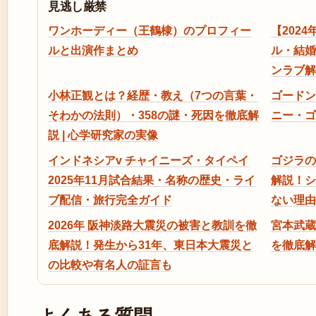
見逃し厳禁
ワンホーディー（王鶴棣）のプロフィー
【202
ルと出演作まとめ
ル・結婚
ンラブ解
小林正観とは？経歴・教え（7つの言葉・
ゴードン
そわかの法則）・358の謎・死因を徹底解
ニー・ゴ
説 | 心学研究家の実像
インドネシアv チャイニーズ・タイペイ
ゴジラの
2025年11月試合結果・名称の歴史・ライ
解説！シ
ブ配信・旅行完全ガイド
ない理由
2026年 阪神淡路大震災の被害と教訓を徹
宮本武蔵
底解説！発生から31年、東日本大震災と
を徹底解
の比較や有名人の証言も
よくある質問