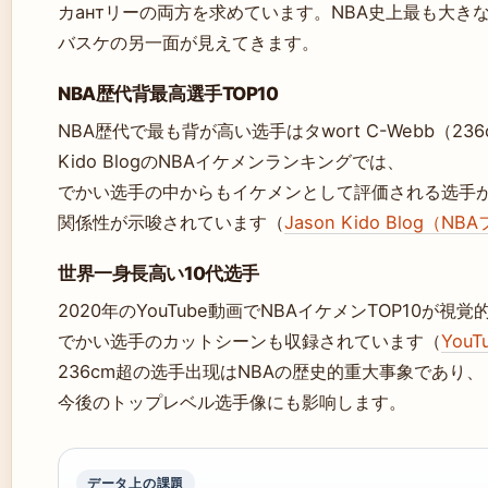
カантリーの両方を求めています。NBA史上最も大き
バスケの另一面が見えてきます。
NBA歴代背最高選手TOP10
NBA歴代で最も背が高い选手はタwort C-Webb（23
Kido BlogのNBAイケメンランキングでは、
でかい选手の中からもイケメンとして評価される选手
関係性が示唆されています（
Jason Kido Blog（
世界一身長高い10代选手
2020年のYouTube動画でNBAイケメンTOP10が視
でかい选手のカットシーンも収録されています（
You
236cm超の选手出现はNBAの歴史的重大事象であり、
今後のトップレベル选手像にも影响します。
データ上の課題