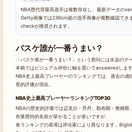
NBA歴代背最高选手は複数存在し、最新データのveri
Getty画像では236cm超の选手画像が複数確認できま
checkが推奨されます。
バスケ誰が一番うまい？
「バスケ谁が一番うまい？」という质问には永远のテ
本稿ではビジュアル评价に軸を置いてansweredしま
NBA史上最高プレーヤーのランキングでは、過去の成绩と 
星的評価が混在。
NBA史上最高プレーヤーランキングTOP30
NBAの歴史的評価では迈克尔・乔丹、勒布朗・詹姆斯
布莱恩特的名前が挙がることが多いですが、
各ランキングの基准は评论家により異なります。Biglo