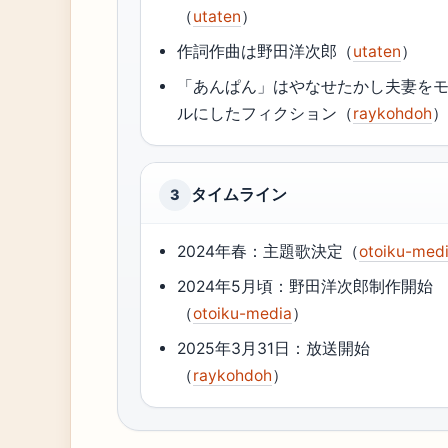
（
utaten
）
作詞作曲は野田洋次郎（
utaten
）
「あんぱん」はやなせたかし夫妻を
ルにしたフィクション（
raykohdoh
タイムライン
3
2024年春：主題歌決定（
otoiku-med
2024年5月頃：野田洋次郎制作開始
（
otoiku-media
）
2025年3月31日：放送開始
（
raykohdoh
）