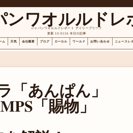
パンワオルルドレ
ジャパンワオルルドレポート デイリーブリーフ
更新 13:51
16 本日の記事
ーム
天気
会社概要
ブログ
ローカル
ワールド
お問い合わせ
ニュースレ
朝ドラ「あんぱん」
IMPS「賜物」