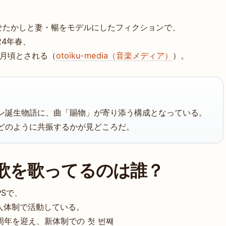
せたかしと妻・暢をモデルにしたフィクションで、
24年春、
5月頃とされる（
otoiku-media（音楽メディア）
）。
ン誕生物語に、曲「賜物」が寄り添う構成となっている。
どのように共振するかが見どころだ。
題歌を歌ってるのは誰？
PSで、
2人体制で活動している。
0周年を迎え、新体制での 첫 번째