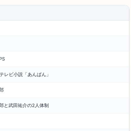
PS
続テレビ小説「あんぱん」
郎
郎と武田祐介の2人体制