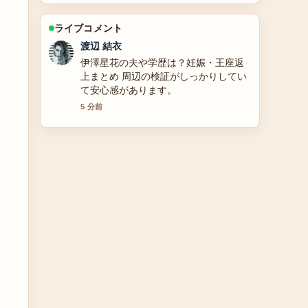
ライブコメント
小林 大智
ゴジラの正体・モデル・襲う理由を徹
底解説！シリーズ33作品以上と人間を
食べない理由やゴジラ-1.0結末も の整
理がとても分かりやすいです。今日の
中でも特に読みやすいです。
7 分前