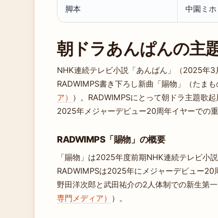
脚本
中園ミホ
朝ドラあんぱんの主
NHK連続テレビ小説「あんぱん」（2025年
RADWIMPS書き下ろし新曲「賜物」（たま
ア）
）。RADWIMPSにとって朝ドラ主題歌
2025年メジャーデビュー20周年イヤーで
RADWIMPS「賜物」の概要
「賜物」は2025年度前期NHK連続テレビ
RADWIMPSは2025年にメジャーデビュー2
野田洋次郎と武田祐介の2人体制での新生第
専門メディア）
）。