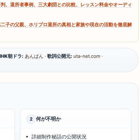
評判、退所者事例、三大劇団との比較、レッスン料金やオーディ
第二子の父親、ホリプロ退所の真相と家族や現在の活動を徹底解
NHK朝ドラ:
あんぱん ·
歌詞公開元:
uta-net.com ·
何が不明か
2
詳細制作秘話の公開状況