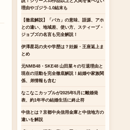
説！シリーズ33作品以上と人間を食べない
理由やゴジラ-1.0結末も
【徹底解説】「バカ」の意味、語源、アホ
との違い、地域差、使い方、スティーブ・
ジョブズの名言も完全解説！
伊澤星花の夫や学歴は？妊娠・王座返上ま
とめ
元NMB48・SKE48 山田菜々の引退理由と
現在の活動を完全徹底解説！結婚や家族関
係、弟情報も含む
なこなこカップルが2025年5月に離婚発
表、約1年半の結婚生活に終止符
中信とは？京都中央信用金庫と中信地方の
違いを解説