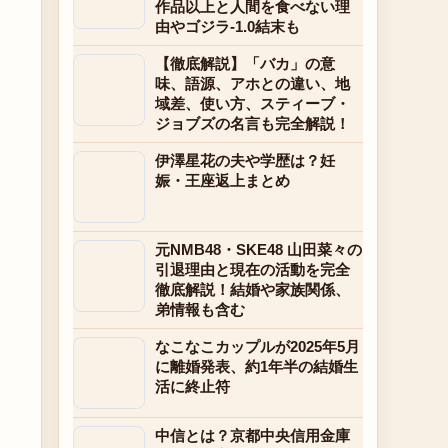
作品以上と人間を食べない理
由やゴジラ-1.0結末も
【徹底解説】「バカ」の意
味、語源、アホとの違い、地
域差、使い方、スティーブ・
ジョブズの名言も完全解説！
伊澤星花の夫や学歴は？妊
娠・王座返上まとめ
元NMB48・SKE48 山田菜々の
引退理由と現在の活動を完全
徹底解説！結婚や家族関係、
弟情報も含む
なこなこカップルが2025年5月
に離婚発表、約1年半の結婚生
活に終止符
中信とは？京都中央信用金庫