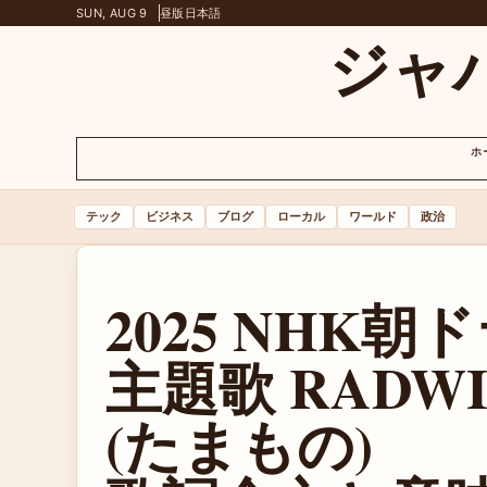
SUN, AUG 9
昼版
日本語
ジャ
ホ
テック
ビジネス
ブログ
ローカル
ワールド
政治
2025 NHK
主題歌 RADW
(たまもの)